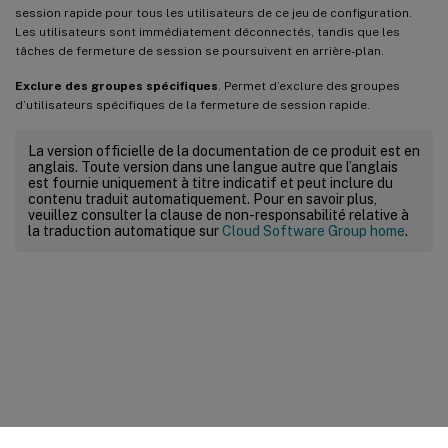
session rapide pour tous les utilisateurs de ce jeu de configuration.
Les utilisateurs sont immédiatement déconnectés, tandis que les
tâches de fermeture de session se poursuivent en arrière-plan.
Exclure des groupes spécifiques
. Permet d’exclure des groupes
d’utilisateurs spécifiques de la fermeture de session rapide.
La version officielle de la documentation de ce produit est en
anglais. Toute version dans une langue autre que l’anglais
est fournie uniquement à titre indicatif et peut inclure du
contenu traduit automatiquement. Pour en savoir plus,
veuillez consulter la clause de non-responsabilité relative à
la traduction automatique sur
Cloud Software Group home
.