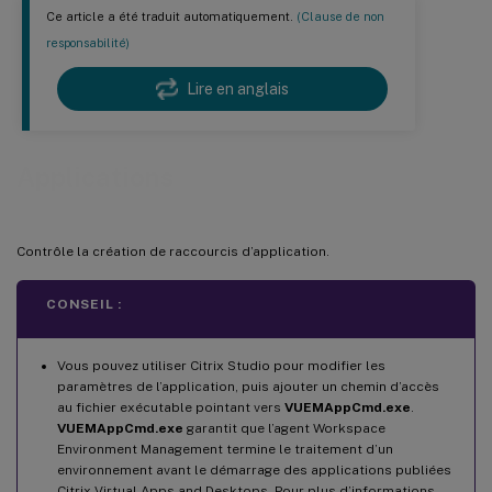
Ce article a été traduit automatiquement.
(Clause de non
responsabilité)
Lire en anglais
Applications
Contrôle la création de raccourcis d’application.
CONSEIL :
Vous pouvez utiliser Citrix Studio pour modifier les
paramètres de l’application, puis ajouter un chemin d’accès
au fichier exécutable pointant vers
VUEMAppCmd.exe
.
VUEMAppCmd.exe
garantit que l’agent Workspace
Environment Management termine le traitement d’un
environnement avant le démarrage des applications publiées
Citrix Virtual Apps and Desktops. Pour plus d’informations,