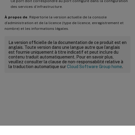
Ce port doit correspondre au port configuré dans la configuration
des services d’infrastructure.
À propos de
. Répertorie la version actuelle de la console
d’administration et de la licence (type de licence, enregistrement et
nombre) et les informations légales.
La version officielle de la documentation de ce produit est en
anglais. Toute version dans une langue autre que l’anglais
est fournie uniquement à titre indicatif et peut inclure du
contenu traduit automatiquement. Pour en savoir plus,
veuillez consulter la clause de non-responsabilité relative à
la traduction automatique sur
Cloud Software Group home
.