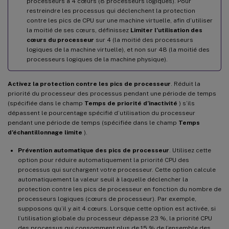
processeurs à 4 cœurs (8 processeurs logiques). Pour
restreindre les processus qui déclenchent la protection
contre les pics de CPU sur une machine virtuelle, afin d’utiliser
la moitié de ses cœurs, définissez
Limiter l’utilisation des
cœurs du processeur
sur 4 (la moitié des processeurs
logiques de la machine virtuelle), et non sur 48 (la moitié des
processeurs logiques de la machine physique).
Activez la protection contre les pics de processeur
. Réduit la
priorité du processeur des processus pendant une période de temps
(spécifiée dans le champ
Temps de priorité d’inactivité
) s’ils
dépassent le pourcentage spécifié d’utilisation du processeur
pendant une période de temps (spécifiée dans le champ
Temps
d’échantillonnage limite
).
Prévention automatique des pics de processeur
. Utilisez cette
option pour réduire automatiquement la priorité CPU des
processus qui surchargent votre processeur. Cette option calcule
automatiquement la valeur seuil à laquelle déclencher la
protection contre les pics de processeur en fonction du nombre de
processeurs logiques (cœurs de processeur). Par exemple,
supposons qu’il y ait 4 cœurs. Lorsque cette option est activée, si
l’utilisation globale du processeur dépasse 23 %, la priorité CPU
des processus qui consomment plus de 15 % de l’ensemble des