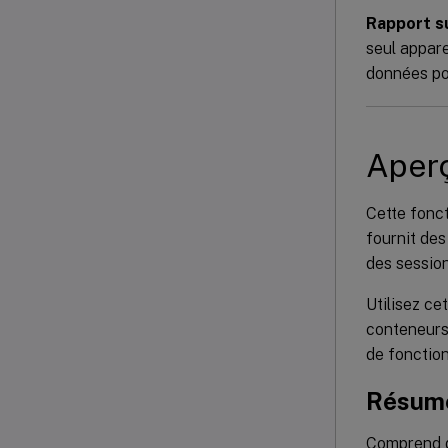
Rapport su
seul appare
données pou
Aperç
Cette fonct
fournit des
des session
Utilisez ce
conteneurs 
de fonction
Résum
Comprend d