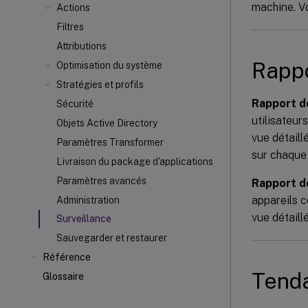
machine. V
Actions
Filtres
Attributions
Rappo
Optimisation du système
Stratégies et profils
Rapport d
Sécurité
utilisateur
Objets Active Directory
vue détaill
Paramètres Transformer
sur chaque 
Livraison du package d'applications
Paramètres avancés
Rapport d
appareils c
Administration
vue détaill
Surveillance
Sauvegarder et restaurer
Référence
Tenda
Glossaire