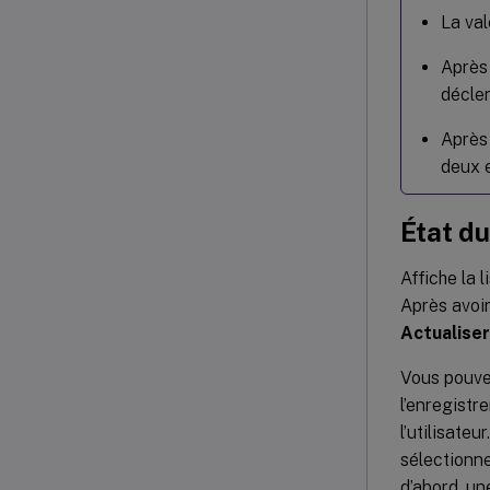
La val
Après 
décle
Après 
deux e
État du
Affiche la 
Après avoir
Actualiser
Vous pouve
l’enregistr
l’utilisate
sélectionn
d’abord, un