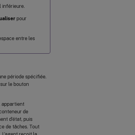
 inférieure.
ualiser
pour
l’espace entre les
une période spécifiée.
 sur le bouton
 appartient
 conteneur de
ent d’état, puis
nce de tâches. Tout
 L’agent reçoit la