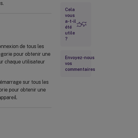
s.
sur les
Cela
utilisateurs
et les
vous
appareils
a-t-il
été
utile
Aperçu des
?
conteneurs
onnexion de tous les
de profils
égorie pour obtenir une
Envoyez-nous
ur chaque utilisateur
vos
Configuration
commentaires
émarrage sur tous les
orie pour obtenir une
ppareil.