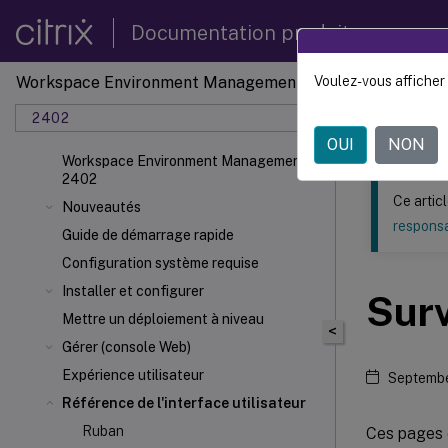
Documentation produit
Workspace Environment Management
Voulez-vous afficher 
Ce contenu a 
2402
Gestion
OUI
NON
Workspace Environment Management
2402
Ce artic
Nouveautés
responsa
Guide de démarrage rapide
Configuration système requise
Installer et configurer
Surv
Mettre un déploiement à niveau
<
Gérer (console Web)
Expérience utilisateur
Septembe
Référence de l'interface utilisateur
Ruban
Ces pages c