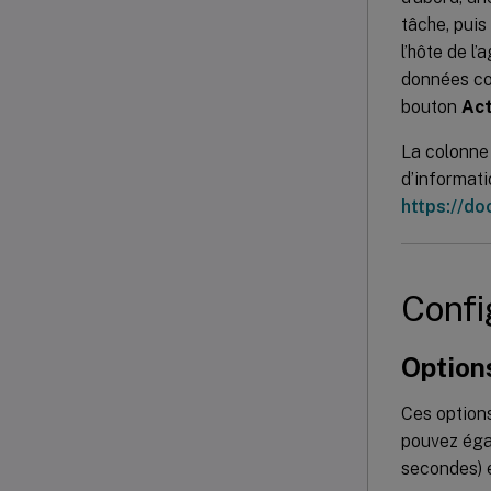
tâche, puis
l’hôte de l
données col
bouton
Act
La colonn
d’informati
https://do
Confi
Option
Ces options
pouvez éga
secondes) e