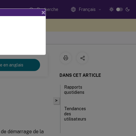
Recherche
Français
×
ez votre avis ici
2
re en anglais
DANS CET ARTICLE
Rapports
quotidiens
>
Tendances
des
utilisateurs
t de démarrage de la
Rapports