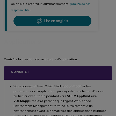
Ce article a été traduit automatiquement.
(Clause de non
responsabilité)
Lire en anglais
Applications
Contrôle la création de raccourcis d’application.
CONSEIL :
Vous pouvez utiliser Citrix Studio pour modifier les
paramètres de l’application, puis ajouter un chemin d’accès
au fichier exécutable pointant vers
VUEMAppCmd.exe
.
VUEMAppCmd.exe
garantit que l’agent Workspace
Environment Management termine le traitement d’un
environnement avant le démarrage des applications publiées
Citrix Virtual Apps and Desktops. Pour plus d’informations,