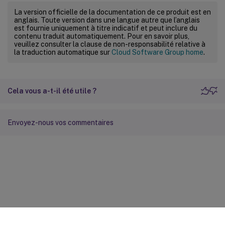
La version officielle de la documentation de ce produit est en
anglais. Toute version dans une langue autre que l’anglais
est fournie uniquement à titre indicatif et peut inclure du
contenu traduit automatiquement. Pour en savoir plus,
veuillez consulter la clause de non-responsabilité relative à
la traduction automatique sur
Cloud Software Group home
.
Cela vous a-t-il été utile ?
Envoyez-nous vos commentaires