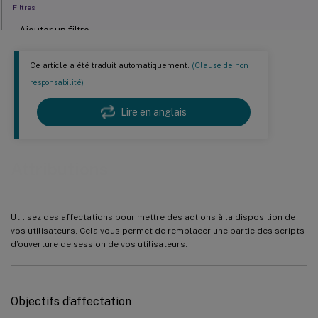
Filtres
Ajouter un filtre
Création d’une condition
Ce article a été traduit automatiquement.
(Clause de non
Informations supplémentaires
responsabilité)
Conditions non applicables aux réglages de la machine
Lire en anglais
Attributions
Utilisez des affectations pour mettre des actions à la disposition de
vos utilisateurs. Cela vous permet de remplacer une partie des scripts
d’ouverture de session de vos utilisateurs.
Objectifs d’affectation