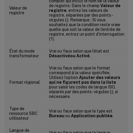
complet qui inclut le nom de la valeur
de registre. Dans le champ
Valeur de
Valeur de
registre
, entrez les valeurs de
registre
registre, séparées par des points-
virgules (;). Remarque : Si vous
souhaitez que la condition reste vraie
quelle que soit la valeur de l’entrée de
registre, entrez un point d’interrogation
(?).
État du mode
Vrai ou faux selon que l’état est
transformateur
Désactivé
ou Activé
.
Vrai ou faux selon que le format
correspond à la valeur spécifiée.
Utilisez l’option
Ajouter des valeurs
Format régional
qui ne figurent pas dans la liste
pour saisir les codes de langue ISO,
séparés par des points-virgules (;), si
nécessaire.
Type de
Vrai ou faux selon que le type est
ressource SBC
Bureau
ou
Application publiée
.
utilisateur
Langue de
Vrai ou faux selon que la langue