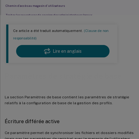
Chemin d’accès au magasin d’utilisateurs
Traiter les ouvertures de session des administrateurs locaux
Groupes traités
Ce article a été traduit automatiquement.
(Clause de non
responsabilité)
Lire en anglais
Paramètres de stratégie de base
La section Paramètres de base contient les paramètres de stratégie
relatifs à la configuration de base de la gestion des profils.
Écriture différée active
Ce paramètre permet de synchroniser les fichiers et dossiers modifiés
(mais pas les paramètres de registre) avec le magasin de l’utilisateur