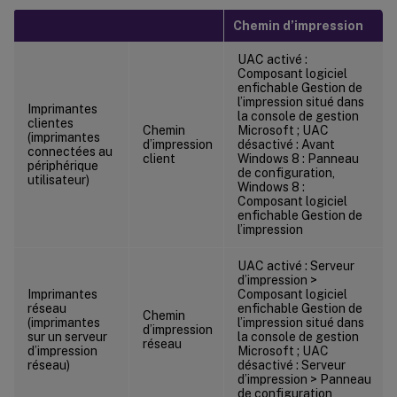
Chemin d’impression
UAC activé :
Composant logiciel
enfichable Gestion de
l’impression situé dans
Imprimantes
la console de gestion
clientes
Chemin
Microsoft ; UAC
(imprimantes
d’impression
désactivé : Avant
connectées au
client
Windows 8 : Panneau
périphérique
de configuration,
utilisateur)
Windows 8 :
Composant logiciel
enfichable Gestion de
l’impression
UAC activé : Serveur
d’impression >
Imprimantes
Composant logiciel
réseau
enfichable Gestion de
Chemin
(imprimantes
l’impression situé dans
d’impression
sur un serveur
la console de gestion
réseau
d’impression
Microsoft ; UAC
réseau)
désactivé : Serveur
d’impression > Panneau
de configuration