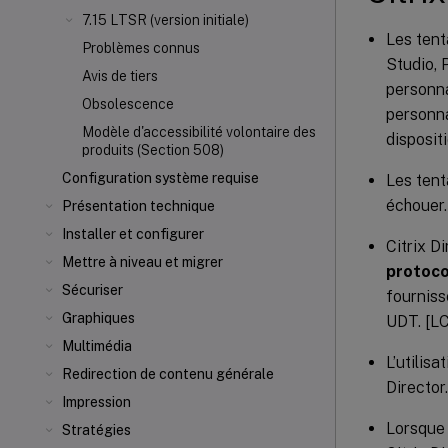
7.15 LTSR (version initiale)
Les tent
Problèmes connus
Studio, 
Avis de tiers
personna
Obsolescence
personna
Modèle d'accessibilité volontaire des
disposit
produits (Section 508)
Configuration système requise
Les tent
échouer.
Présentation technique
Installer et configurer
Citrix D
Mettre à niveau et migrer
protoco
Sécuriser
fournis
Graphiques
UDT. [L
Multimédia
L’utilis
Redirection de contenu générale
Director
Impression
Lorsque 
Stratégies