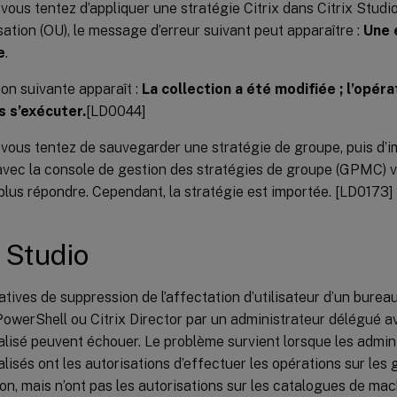
vous tentez d’appliquer une stratégie Citrix dans Citrix Studio à
sation (OU), le message d’erreur suivant peut apparaître :
Une 
e
.
ion suivante apparaît :
La collection a été modifiée ; l’opér
s s’exécuter.
[LD0044]
vous tentez de sauvegarder une stratégie de groupe, puis d’im
vec la console de gestion des stratégies de groupe (GPMC) v
plus répondre. Cependant, la stratégie est importée. [LD0173]
x Studio
atives de suppression de l’affectation d’utilisateur d’un bureau 
PowerShell ou Citrix Director par un administrateur délégué a
lisé peuvent échouer. Le problème survient lorsque les admin
lisés ont les autorisations d’effectuer les opérations sur les
ion, mais n’ont pas les autorisations sur les catalogues de ma