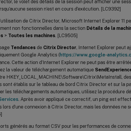
irector, le volet des détails de la session peut afficher une s
squ’aucune session n’est en cours d’exécution. [LC9392]
’utilisation de Citrix Director, Microsoft Internet Explorer 11 p
ement non fonctionnelles dans la section
Détails de la machi
es
>
Toutes les machines
. [LC9505]
 page
Tendances
de
Citrix Director
, Internet Explorer peut a
iquement Google Analytics (
https://www.google-analytics.
ance. Cette action d’Internet Explorer ne peut pas être arrêt
ez la valeur de téléchargement automatique
SendExperienc
stre HKEY_LOCAL_MACHINE\Software\Citrix\MetaInstall, des
s sont établis sur le tableau de bord Citrix Director et sur la 
er les téléchargements automatiques, utilisez la procédure d
 Services
. Après avoir appliqué ce correctif, un ping est effe
s lors d’une connexion à Citrix Director, mais les données ne 
]
orts générés au format CSV pour les performances de connex