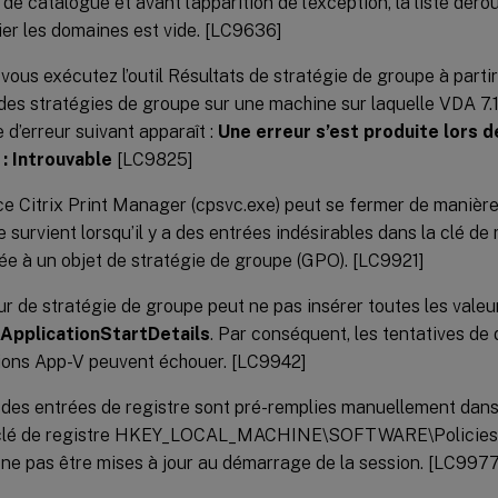
 de catalogue et avant l’apparition de l’exception, la liste dér
ier les domaines est vide. [LC9636]
vous exécutez l’outil Résultats de stratégie de groupe à partir
des stratégies de groupe sur une machine sur laquelle VDA 7.15
d’erreur suivant apparaît :
Une erreur s’est produite lors d
 : Introuvable
[LC9825]
ce Citrix Print Manager (cpsvc.exe) peut se fermer de manière
 survient lorsqu’il y a des entrées indésirables dans la clé de
e à un objet de stratégie de groupe (GPO). [LC9921]
r de stratégie de groupe peut ne pas insérer toutes les valeur
ApplicationStartDetails
. Par conséquent, les tentatives d
ions App-V peuvent échouer. [LC9942]
des entrées de registre sont pré-remplies manuellement dans 
 clé de registre HKEY_LOCAL_MACHINE\SOFTWARE\Policies\Ci
ne pas être mises à jour au démarrage de la session. [LC997