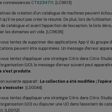
de connaissances
CTX234711
. [LC9613]
atives de création d’un catalogue de machines peuvent écho
 qu’il ne peut pas créer le résumé. De plus, lors de l’utilisation
 de catalogue et avant l’apparition de l’exception, la liste dér
ier les domaines est vide. [LC9636]
vous tentez de supprimer des applications App-V du groupe de
ications peuvent être supprimées. Un message d’erreur appara
vous tentez d’appliquer une stratégie Citrix dans Citrix Studio à
d’organisation (UO), le message d’erreur suivant peut apparaîtr
e s’est produite
.
ion suivante apparaît :
La collection a été modifiée ; l’opér
s s’exécuter
. [LD0044]
vous tentez d’appliquer une stratégie Citrix dans Citrix Studio à
d’organisation (UO) ou d’ajouter une UO dans l’assistant de ca
it. [LD0112]