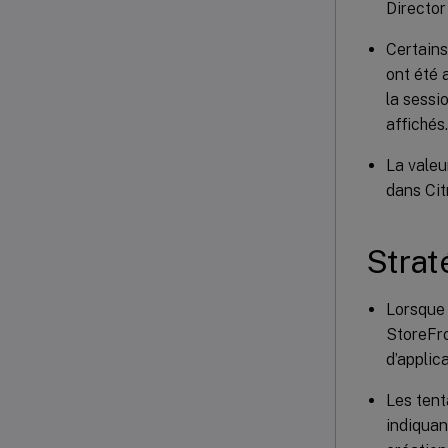
Director
Certains
ont été 
la sessi
affichés
La vale
dans Cit
Strat
Lorsque 
StoreFr
d’applic
Les tent
indiquant