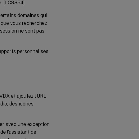
le. [LC9854]
pour
OS de
bureau
certains domaines qui
rsque vous recherchez
VDA
a session ne sont pas
pour
OS de
serveur
apports personnalisés
Composants
de bureau
virtuel -
Autres
VDA et ajoutez l’URL
dio, des icônes
uer avec une exception
 de l’assistant de