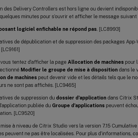
n des Delivery Controllers est hors ligne ou devient indisponibl
quelques minutes pour s’ouvrir et afficher le message suivant 
osant logiciel enfichable ne répond pas
. [LC8993]
atives de dépublication et de suppression des packages App
 [LC9161]
vous tentez d’afficher la page
Allocation de machines
pour l
lectionné
Modifier le groupe de mise à disposition
dans le 
ion de machines
peut devenir vide et les détails tels que le n
eurs ne sont pas affichés. [LC9465]
atives de suppression du
dossier d’application
dans Citrix St
l’application publiée du
Groupe d’applications
peuvent échou
sation. [LC9520]
 mise à niveau de Citrix Studio vers la version 7.15 Cumulative
es peuvent ne pas être localisées. Pour plus d’informations, con