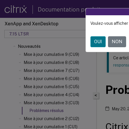
Documentation produit
XenApp and XenDesktop
Voulez-vous afficher 
Ce contenu a 
7.15 LTSR
XenApp
OUI
NON
Nouveautés
Mise à jour cumulative 9 (CU9)
Ce artic
Mise à jour cumulative 8 (CU8)
responsa
Mise à jour cumulative 7 (CU7)
Mise à jour cumulative 6 (CU6)
Pro
Mise à jour cumulative 5 (CU5)
Mise à jour cumulative 4 (CU4)
<
Mise à jour cumulative 3 (CU3)
May 20, 
Problèmes résolus
Mise à jour cumulative 2 (CU2)
Citri
Mise à jour cumulative 1 (CU1)