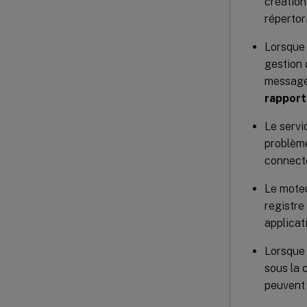
création
répertor
Lorsque 
gestion 
message 
rapport
Le servi
problème
connecté
Le moteu
registre
applicat
Lorsque 
sous la
peuvent 