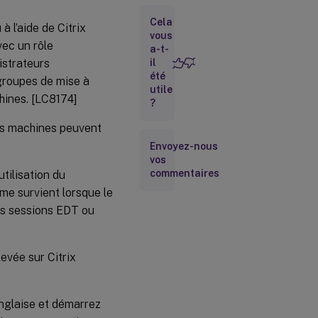
Cela
Contrôleur
à l’aide de Citrix
vous
vec un rôle
a-t-
istrateurs
il
Pack
d’optimisation
été
 groupes de mise à
HDX
utile
chines. [LC8174]
RealTime
?
Assertion
des machines peuvent
d’identité
Envoyez-nous
vos
commentaires
tilisation du
Installateur
ème survient lorsque le
es sessions EDT ou
Linux
VDA
evée sur Citrix
Gestion
des
profils
nglaise et démarrez