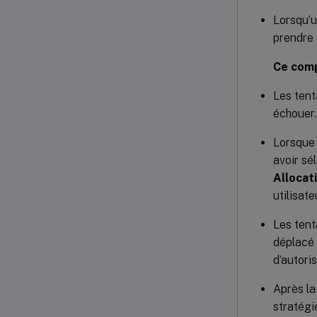
Lorsqu’u
prendre 
Ce comp
Les tent
échouer.
Lorsque 
avoir sé
Allocat
utilisat
Les tent
déplacé 
d’autori
Après la
stratégi