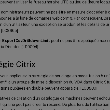
 peuvent utiliser le fuseau horaire UTC au lieu de l’heure loca
 administrateurs peuvent ne pas être en mesure d’accéder à 
ajoutés à la liste de domaines web.config. Par conséquent, lo
on d’un utilisateur, une exception se produit et les détails de l
. [LC9865]
ur
ExportCsvDrilldownLimit
peut ne pas être appliquée aux r
rix Director. [LD0004]
égie Citrix
vous appliquez la stratégie de bouclage en mode fusion à un 
™
ont
à un groupe de mise à disposition du VDA dans Citrix Stu
ations publiées en double peuvent apparaître. [LC8889]
atives de création d’un catalogue de machines peuvent écho
 qu’il ne peut pas créer le résumé. De plus, lors de l’utilisation