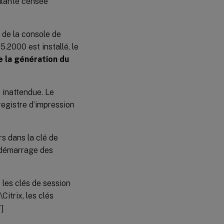
oulante censée
 de la console de
.2000 est installé, le
e la génération du
 inattendue. Le
 registre d’impression
s dans la clé de
e démarrage des
les clés de session
trix, les clés
7]