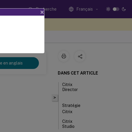
Recherche
Français
×
ez votre avis ici
re en anglais
DANS CET ARTICLE
Citrix
Director
>
Stratégie
Citrix
Citrix
Studio