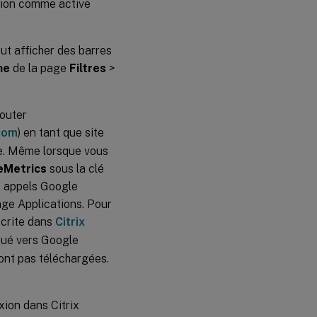
ession comme active
Provisioning
Services
Fournisseur
eut afficher des barres
de courtier
ne
de la page
Filtres
>
distant
Enregistrement
de session
jouter
com
) en tant que site
StoreFront
ée. Même lorsque vous
eMetrics
sous la clé
Serveur
 appels Google
d’impression
universel
page Applications. Pour
écrite dans
Citrix
Gestion
ctué vers Google
des
sont pas téléchargées.
profils
utilisateur
VDA
ion dans Citrix
VDA