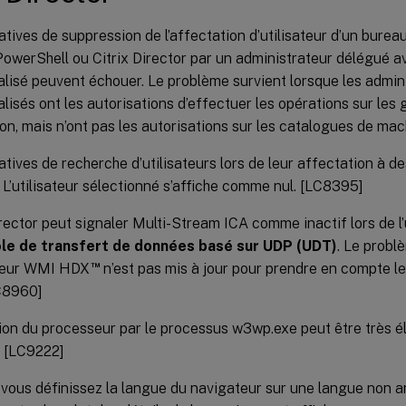
atives de suppression de l’affectation d’utilisateur d’un bureau 
PowerShell ou Citrix Director par un administrateur délégué a
lisé peuvent échouer. Le problème survient lorsque les admin
lisés ont les autorisations d’effectuer les opérations sur les
ion, mais n’ont pas les autorisations sur les catalogues de ma
atives de recherche d’utilisateurs lors de leur affectation à 
 L’utilisateur sélectionné s’affiche comme nul. [LC8395]
irector peut signaler Multi-Stream ICA comme inactif lors de l’u
le de transfert de données basé sur UDP (UDT)
. Le probl
™
seur WMI HDX
n’est pas mis à jour pour prendre en compte l
C8960]
ation du processeur par le processus w3wp.exe peut être très él
. [LC9222]
vous définissez la langue du navigateur sur une langue non a