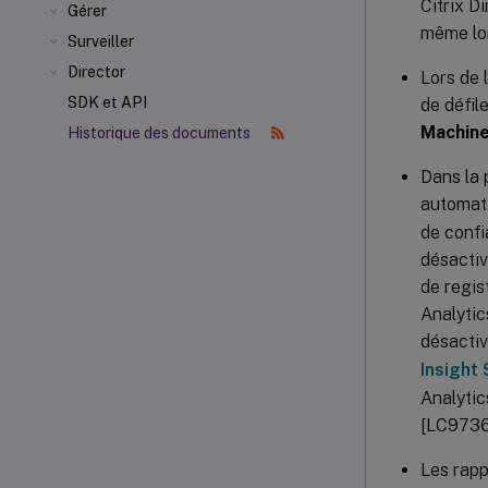
Citrix D
Gérer
même lor
Surveiller
Director
Lors de l
SDK et API
de défil
Machin
Historique des documents
Dans la
automat
de confi
désactiv
de regi
Analytic
désactiv
Insight
Analytic
[LC9736
Les rapp