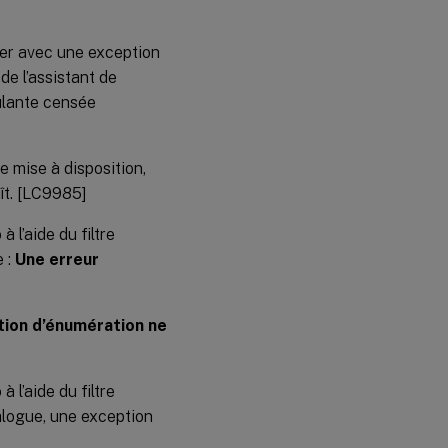
uer avec une exception
 de l’assistant de
oulante censée
 mise à disposition,
ît. [LC9985]
 l’aide du filtre
e :
Une erreur
ation d’énumération ne
 l’aide du filtre
talogue, une exception