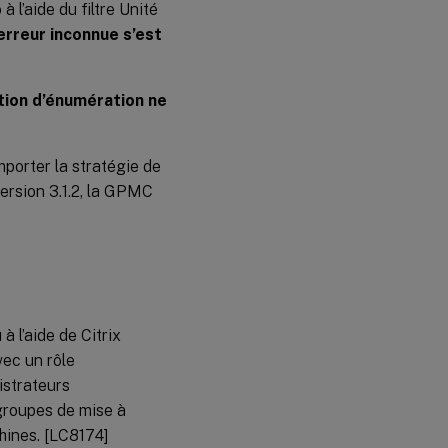
 l’aide du filtre Unité
erreur inconnue s’est
ation d’énumération ne
porter la stratégie de
ersion 3.1.2, la GPMC
à l’aide de Citrix
vec un rôle
istrateurs
 groupes de mise à
chines. [LC8174]