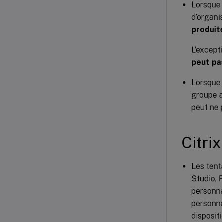
Lorsque 
d’organi
produit
L’except
peut pa
Lorsque 
groupe a
peut ne 
Citri
Les tent
Studio, 
personna
personna
disposit