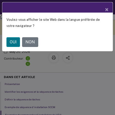
Documentation
FR
×
produit
XenApp et XenDesktop
XenApp et XenDesktop 7.15 LTSR
Voulez-vous afficher le site Web dans la langue préférée de
Installer les VDA avec SCCM
Ce contenu a été traduit
Donnez votre avis ici
votre navigateur ?
automatiquement de
manière dynamique.
OUI
NON
May 20, 2026
C
Contributeur:
C
DANS CET ARTICLE
Présentation
Identifier les exigences et la séquence de tâches
Définir la séquence de tâches
Exemple de séquence d’installation SCCM
Exemples de commandes d’installation de VDA