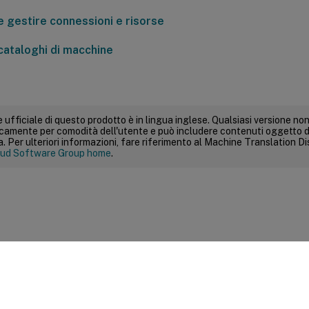
e gestire connessioni e risorse
cataloghi di macchine
 ufficiale di questo prodotto è in lingua inglese. Qualsiasi versione non
icamente per comodità dell'utente e può includere contenuti oggetto d
 Per ulteriori informazioni, fare riferimento al Machine Translation Dis
ud Software Group home
.