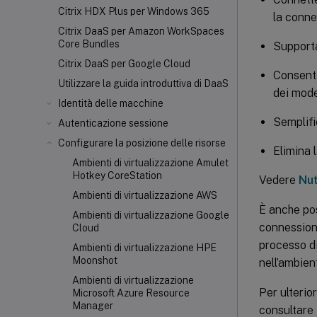
Citrix HDX
Plus per Windows 365
la conne
Citrix DaaS per Amazon WorkSpaces
Core Bundles
Supporta
Citrix DaaS per Google Cloud
Consente
Utilizzare la guida introduttiva di DaaS
dei model
Identità delle macchine
Semplific
Autenticazione sessione
Configurare la posizione delle risorse
Elimina 
Ambienti di virtualizzazione Amulet
Hotkey CoreStation
Vedere
Nut
Ambienti di virtualizzazione AWS
È anche po
Ambienti di virtualizzazione Google
connessione
Cloud
processo di
Ambienti di virtualizzazione HPE
Moonshot
nell’ambien
Ambienti di virtualizzazione
Per ulterio
Microsoft Azure Resource
Manager
consultare 