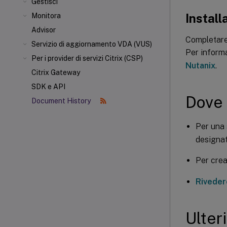
Gestisci
Install
Monitora
Advisor
Completare 
Servizio di aggiornamento VDA (VUS)
Per informa
Per i provider di servizi Citrix (CSP)
Nutanix
.
Citrix Gateway
SDK e API
Dove
Document History
Per una 
designat
Per crea
Rivedere
Ulter