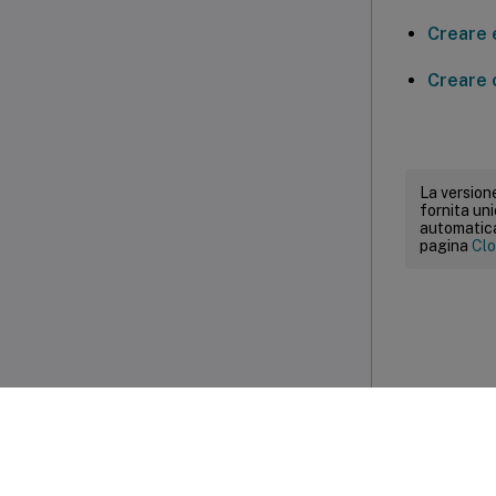
Creare 
Creare 
La versione
fornita un
automatica.
pagina
Clo