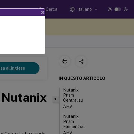
Cerca
Italiano
×
i qui i tuoi commenti
sa all'inglese
IN QUESTO ARTICOLO
Nutanix
e Nutanix
Prism
>
Central su
AHV
Nutanix
Prism
Element su
AHV
m Central utilizzando