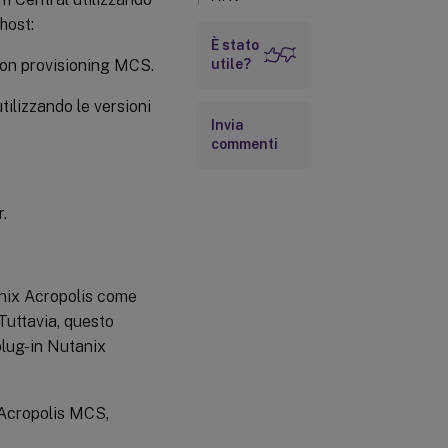
host:
Dove andare
È stato
dopo
con provisioning MCS.
utile?
Ulteriori
informazioni
ilizzando le versioni
Invia
commenti
r.
nix Acropolis come
Tuttavia, questo
plug-in Nutanix
x Acropolis MCS,