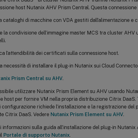
ssione host Nutanix AHV Prism Central. Questa connessione 
 cataloghi di macchine con VDA gestiti dall’alimentazione e 
 la condivisione dell’immagine master MCS tra cluster AHV ut
li.
a l’attendibilità dei certificati sulla connessione host.
la necessità di installare il plug-in Nutanix sui Cloud Connecto
anix Prism Central su AHV
.
ssibile utilizzare Nutanix Prism Element su AHV usando Nuta
 host per fornire VM nella propria distribuzione Citrix DaaS. 
 configurazione richiede l’installazione e la registrazione del 
te Citrix DaaS. Vedere
Nutanix Prism Element su AHV
.
ri informazioni sulla guida all’installazione del plug-in Nutani
il
Portale di supporto Nutanix
.