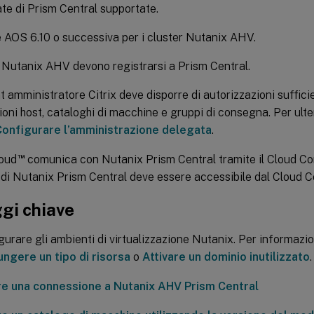
ate di Prism Central supportate.
 AOS 6.10 o successiva per i cluster Nutanix AHV.
r Nutanix AHV devono registrarsi a Prism Central.
t amministratore Citrix deve disporre di autorizzazioni suffici
oni host, cataloghi di macchine e gruppi di consegna. Per ulter
Configurare l’amministrazione delegata
.
™
loud
comunica con Nutanix Prism Central tramite il Cloud Co
a di Nutanix Prism Central deve essere accessibile dal Cloud 
gi chiave
gurare gli ambienti di virtualizzazione Nutanix. Per informazio
ngere un tipo di risorsa
o
Attivare un dominio inutilizzato
.
e una connessione a Nutanix AHV Prism Central