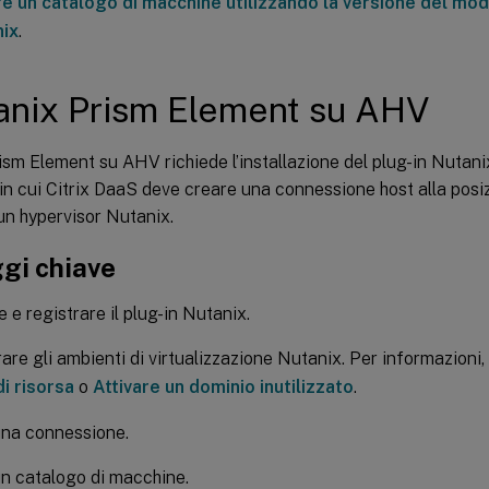
e un catalogo di macchine utilizzando la versione del mod
nix
.
anix Prism Element su AHV
sm Element su AHV richiede l’installazione del plug-in Nutanix
n cui Citrix DaaS deve creare una connessione host alla posiz
un hypervisor Nutanix.
gi chiave
e e registrare il plug-in Nutanix.
are gli ambienti di virtualizzazione Nutanix. Per informazioni
di risorsa
o
Attivare un dominio inutilizzato
.
una connessione.
n catalogo di macchine.