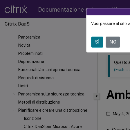
Documentazione dei prodotti
Citrix DaaS
Vuoi passare al sito 
Questo conten
automatica.
Panoramica
SÌ
NO
Citrix 
Novità
Problemi noti
Deprecazione
Questo a
Funzionalità in anteprima tecnica
(Esclusio
Requisiti di sistema
Limiti
Ambi
Panoramica sulla sicurezza tecnica
<
Metodi di distribuzione
Pianificare e creare una distribuzione
May 4, 2
Iscrizione
Citrix DaaS per Microsoft Azure
Connette