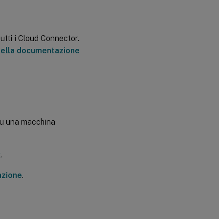
utti i Cloud Connector.
della documentazione
u una macchina
x
.
azione
.