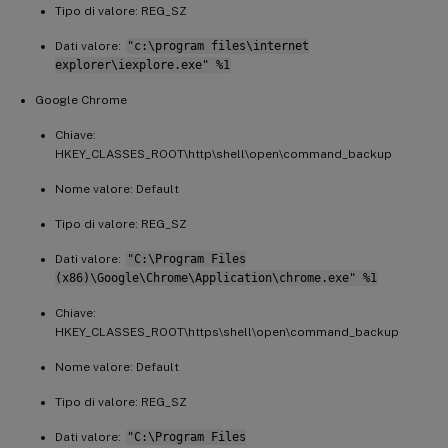
Tipo di valore: REG_SZ
Dati valore:
"c:\program files\internet
explorer\iexplore.exe" %1
Google Chrome
Chiave:
HKEY_CLASSES_ROOT\http\shell\open\command_backup
Nome valore: Default
Tipo di valore: REG_SZ
Dati valore:
"C:\Program Files
(x86)\Google\Chrome\Application\chrome.exe" %1
Chiave:
HKEY_CLASSES_ROOT\https\shell\open\command_backup
Nome valore: Default
Tipo di valore: REG_SZ
Dati valore:
"C:\Program Files