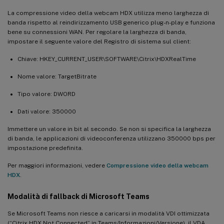
La compressione video della webcam HDX utilizza meno larghezza di
banda rispetto al reindirizzamento USB generico plug-n-play e funziona
bene su connessioni WAN. Per regolare la larghezza di banda,
impostare il seguente valore del Registro di sistema sul client:
Chiave: HKEY_CURRENT_USER\SOFTWARE\Citrix\HDXRealTime
Nome valore: TargetBitrate
Tipo valore: DWORD
Dati valore: 350000
Immettere un valore in bit al secondo. Se non si specifica la larghezza
di banda, le applicazioni di videoconferenza utilizzano 350000 bps per
impostazione predefinita.
Per maggiori informazioni, vedere
Compressione video della webcam
HDX
.
Modalità di fallback di Microsoft Teams
Se Microsoft Teams non riesce a caricarsi in modalità VDI ottimizzata
(“Citrix HDX Not Connected” in Teams/Informazioni/Versione), il VDA