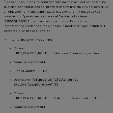
È possibile abilitare il reindirizzamento da host a client per sostituire
qualsiasi configurazione del browser predefinita sul VDA del server. Se
un URL Web non viene reindirizzato, il launcher Citrix passa l’URL al
browser configurato nella chiave del Registro di sistema
command_backup
. La chiave punta a Internet Explorer per
impostazione predefinita, ma è possibile modificarla per includere il
percorso di un browser diverso.
Internet Explorer (Predefinito)
Chiave:
HKEY_CLASSES_ROOT\http\shell\open\command_backup
Nome valore: Default
Tipo di valore: REG_SZ
Dati valore:
"c:\program files\internet
explorer\iexplore.exe" %1
Chiave:
HKEY_CLASSES_ROOT\https\shell\open\command_backup`
Nome valore: Default