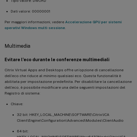
Tipo valore: DWORD
Dati valore: 00000001
Per maggiori informazioni, vedere
Accelerazione GPU per sistemi
operativi Windows multi-sessione
.
Multimedia
Evitare l’eco durante le conferenze multimediali
Citrix Virtual Apps and Desktops offre un’opzione di cancellazione
dell’eco che riduce al minimo qualsiasi eco. Questa funzionalità è
abilitata per impostazione predefinita. Per disabilitare la cancellazione
dell’eco, è possibile modificare una delle seguenti impostazioni del
Registro di sistema:
Chiave:
32 bit: HKEY_LOCAL_MACHINE\SOFTWARE\Citrix\ICA
Client\Engine\Configuration\Advanced\Modules\ClientAudio
64 bit:
HKEY_LOCAL_MACHINE\SOFTWARE\Wow6432Node\Citrix\ICA