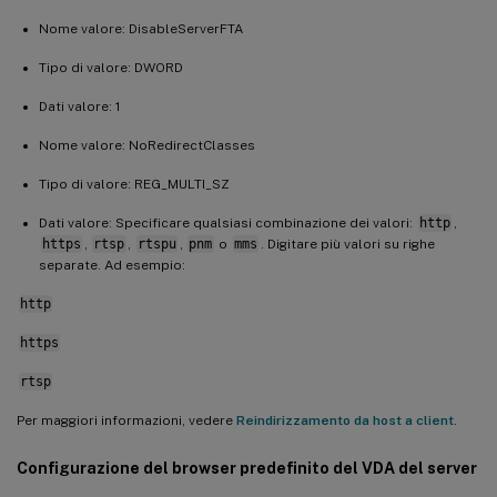
Nome valore: DisableServerFTA
Tipo di valore: DWORD
Dati valore: 1
Nome valore: NoRedirectClasses
Tipo di valore: REG_MULTI_SZ
Dati valore: Specificare qualsiasi combinazione dei valori:
http
,
https
,
rtsp
,
rtspu
,
pnm
o
mms
. Digitare più valori su righe
separate. Ad esempio:
http
https
rtsp
Per maggiori informazioni, vedere
Reindirizzamento da host a client
.
Configurazione del browser predefinito del VDA del server