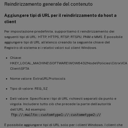
Reindirizzamento generale del contenuto
Aggiungere tipi di URL per il reindirizzamento da host a
client
Per impostazione predefinita, supportiamo il reindirizzamento dei
seguenti tipi di URL: HTTP, HTTPS, RTSP, RTSPU, PNM e MMS. È possibile
aggiungere tipi di URL all’elenco creando la seguente chiave del
Registro di sistema e i relativi valori sul client Windows.
Chiave:
HKEY_LOCAL_MACHINE\SOFTWARE\WOW6432Node\Policies\Citrix\ICA
Client\SFTA
Nome valore: ExtraURLProtocols
Tipo di valore: REG_SZ
Dati valore: Specificare i tipi di URL richiesti separati da punto e
virgola. Includere tutto ciò che precede la parte dell’autorità
dell’URL. Ad esempio:
ftp://;mailto:;customtype1://;custometype2://
È possibile aggiungere tipi di URL solo per i client Windows. I client che