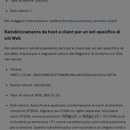
Tipo di valore: DWORD
Dati valore: 1
Per maggiori informazioni, vedere
Reindirizzamento cartelle client
.
Reindirizzamento da host a client per un set specifico di
siti Web
Per abilitare il reindirizzamento da host a client per un set specifico di
siti Web, impostare il seguente valore del Registro di sistema sul VDA
del server.
Chiave:
HKEY_LOCAL_MACHINE\SOFTWARE\Wow6432Node\Citrix\SFTA
Nome valore: ValidSites
Tipo di valore: REG_MULTI_SZ
Dati valore: Specificare qualsiasi combinazione di nomi di dominio
completi (FQDN). Digitare più FQDN su righe separate. Includere
solo l’FQDN, senza protocolli (
http://
o
https://
). Un FQDN può
includere un asterisco (
*
) come carattere jolly solo nella posizione
più a sinistra. Questo carattere jolly corrisponde a un singolo livello