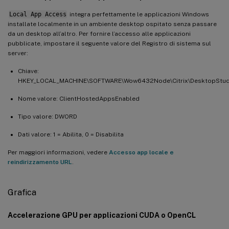
Local App Access
integra perfettamente le applicazioni Windows
installate localmente in un ambiente desktop ospitato senza passare
da un desktop all’altro. Per fornire l’accesso alle applicazioni
pubblicate, impostare il seguente valore del Registro di sistema sul
server:
Chiave:
HKEY_LOCAL_MACHINE\SOFTWARE\Wow6432Node\Citrix\DesktopStud
Nome valore: ClientHostedAppsEnabled
Tipo valore: DWORD
Dati valore: 1 = Abilita, 0 = Disabilita
Per maggiori informazioni, vedere
Accesso app locale e
reindirizzamento URL
.
Grafica
Accelerazione GPU per applicazioni CUDA o OpenCL