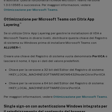
è abilitata. Questa funzionalità richiede Microsoft Teams versione
1.3.0.13565 o successiva. Per maggiori informazioni, vedere
Ottimizzazione per Microsoft Teams
.
Ottimizzazione per Microsoft Teams con Citrix App
™
Layering
Se si utilizza Citrix App Layering per gestire le installazioni di VDA e
Microsoft Teams in diversi livelli, distribuire questa chiave del Registro
di sistema su Windows prima di installare Microsoft Teams con
ALLUSER
=1.
Creare una chiave del Registro di sistema vuota denominata
PortICA
e
lasciare il nome, il tipo e i dati del valore predefiniti.
Chiave per la versione a 32 bit dell’Editor del Registro di sistema:
HKEY_LOCAL_MACHINE\SOFTWARE\WOW6432Node\Citrix\PortICA
Chiave per la versione a 64 bit dell’Editor del Registro di sistema:
HKEY_LOCAL_MACHINE\SOFTWARE\Citrix\PortICA
Per maggiori informazioni, vedere
Ottimizzazione per Microsoft Teams
.
Single sign-on con autenticazione Windows integrata per
il reindirizzamento del contenuto del browser