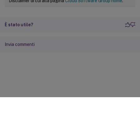
Disclaimer di cui alla pagina
Cloud Software Group home
.
È stato utile?
Invia commenti
Feedback sito
Scelte di privacy
Privacy e condizioni legali
Preferenze cookie