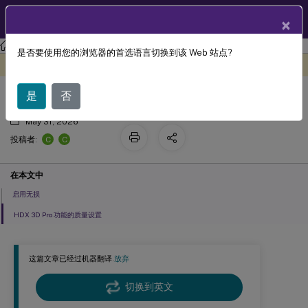
ZH
产品文档
×
Citrix Virtual Apps and Desktops 7 2203 LTSR
参考
是否要使用您的浏览器的首选语言切换到该 Web 站点?
™
HDX
3D Pro 功能的策略设置
此内容已经过机器动态翻译。
在此处提供反馈
是
否
May 31, 2026
C
C
投稿者:
在本文中
启用无损
HDX 3D Pro 功能的质量设置
这篇文章已经过机器翻译.
放弃
切换到英文