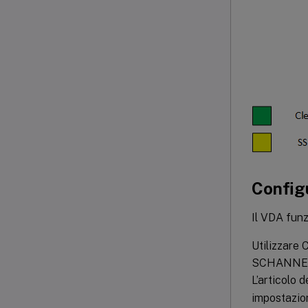
Config
Il VDA fun
Utilizzare 
SCHANNEL S
L’articolo 
impostazio