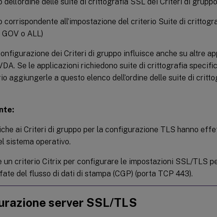
 dell’ordine delle suite di crittografia SSL dei Criteri di grupp
 corrispondente all’impostazione del criterio Suite di crittog
 GOV o ALL)
nfigurazione dei Criteri di gruppo influisce anche su altre app
DA. Se le applicazioni richiedono suite di crittografia specif
o aggiungerle a questo elenco dell’ordine delle suite di crittog
nte:
che ai Criteri di gruppo per la configurazione TLS hanno effet
el sistema operativo.
e un criterio Citrix per configurare le impostazioni SSL/TLS p
fate del flusso di dati di stampa (CGP) (porta TCP 443).
urazione server SSL/TLS