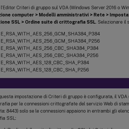
 l’Editor Criteri di gruppo sul VDA (Windows Server 2016 o Wi
ione computer > Modelli amministrativi > Rete > Impostaz
ione SSL > Ordine suite di crittografia SSL
. Selezionare il
E_RSA_WITH_AES_256_GCM_SHA384_P384
E_RSA_WITH_AES_256_GCM_SHA384_P256
E_RSA_WITH_AES_256_CBC_SHA384_P384
E_RSA_WITH_AES_256_CBC_SHA384_P256
E_RSA_WITH_AES_128_CBC_SHA_P384
E_RSA_WITH_AES_128_CBC_SHA_P256
uesta impostazione di Criteri di gruppo è configurata, il VDA 
grafia per le connessioni crittografate del servizio Web di sta
ta: 8443) solo se le connessioni appaiono in entrambi gli elench
fia SSL: