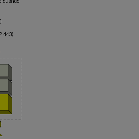
lo quando
)
P 443)