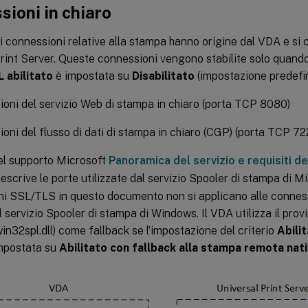
ioni in chiaro
 connessioni relative alla stampa hanno origine dal VDA e si c
rint Server. Queste connessioni vengono stabilite solo quando
 abilitato
è impostata su
Disabilitato
(impostazione predefin
oni del servizio Web di stampa in chiaro (porta TCP 8080)
oni del flusso di dati di stampa in chiaro (CGP) (porta TCP 72
del supporto Microsoft
Panoramica del servizio e requisiti de
escrive le porte utilizzate dal servizio Spooler di stampa di 
ni SSL/TLS in questo documento non si applicano alle conn
al servizio Spooler di stampa di Windows. Il VDA utilizza il prov
n32spl.dll) come fallback se l’impostazione del criterio
Abilit
mpostata su
Abilitato con fallback alla stampa remota nat