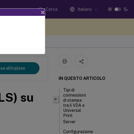
Cerca
Italiano
×
i qui i tuoi commenti
sa all'inglese
IN QUESTO ARTICOLO
Tipi di
LS) su
connessioni
>
di stampa
tra il VDA e
Universal
Print
Server
Configurazione