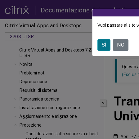
Documentazione dei prodotti
Citrix Virtual Apps and Desktops
Vuoi passare al sito 
Questo conten
automatica.
2203 LTSR
SÌ
NO
Citrix 
Citrix Virtual Apps and Desktops 7 2203
LTSR
Novità
Questo a
Problemi noti
(Esclusio
Deprecazione
Requisiti di sistema
Tran
Panoramica tecnica
<
Installazione e configurazione
Univ
Aggiornamento e migrazione
Protezione
Considerazioni sulla sicurezza e best
April 27,