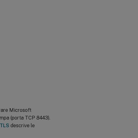
urare Microsoft
ampa (porta TCP 8443).
 TLS
descrive le