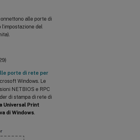
Risoluzione
dei
problemi
onnettono alle porte di
 l’impostazione del
ita).
29)
lle porte di rete per
Microsoft Windows. Le
essioni NETBIOS e RPC
ider di stampa di rete di
a Universal Print
iva di Windows
.