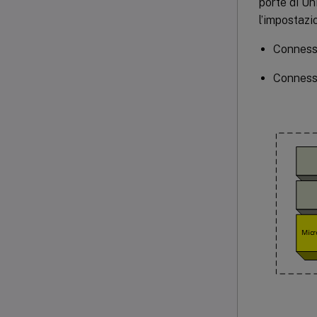
porte di Un
l’impostazi
Connessi
Connessi