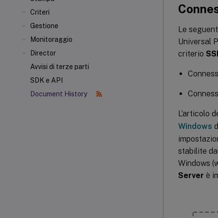
Conness
Criteri
Gestione
Le seguenti
Monitoraggio
Universal P
criterio
SSL
Director
Avvisi di terze parti
Connessi
SDK e API
Connessi
Document History
L’articolo 
Windows
d
impostazio
stabilite d
Windows (wi
Server
è i