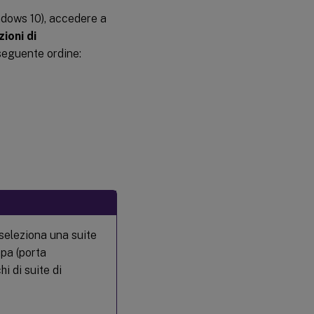
ndows 10), accedere a
ioni di
 seguente ordine:
seleziona una suite
mpa (porta
i di suite di