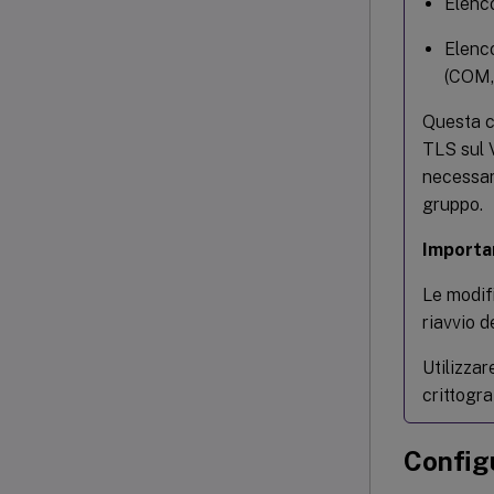
Elenco
Elenco
(COM,
Questa co
TLS sul V
necessari
gruppo.
Importa
Le modifi
riavvio d
Utilizzar
crittogra
Config