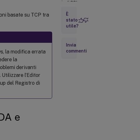
di SSL su
Universal Print
È
ioni basate su TCP tra
Server
stato
Configurazione
utile?
dei numeri di
porta di ascolto
su Universal
Invia
Print Server
commenti
ws, la modifica errata
Impostazioni
edere la
TLS su
oblemi derivanti
Universal
Print Server
 Utilizzare l’Editor
kup del Registro di
Configurazione
della modalità
FIPS
Configurazione
VDA e
della versione
del protocollo
SSL/TLS