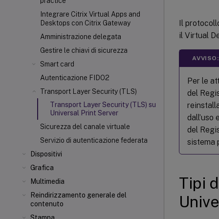
practice
Integrare Citrix Virtual Apps and
Il protocol
Desktops con Citrix Gateway
il Virtual 
Amministrazione delegata
Gestire le chiavi di sicurezza
AVVISO:
Smart card
Autenticazione FIDO2
Per le at
Transport Layer Security (TLS)
del Regi
reinstall
Transport Layer Security (TLS) su
Universal Print Server
dall’uso 
Sicurezza del canale virtuale
del Regis
Servizio di autenticazione federata
sistema p
Dispositivi
Grafica
Tipi 
Multimedia
Reindirizzamento generale del
Unive
contenuto
Stampa