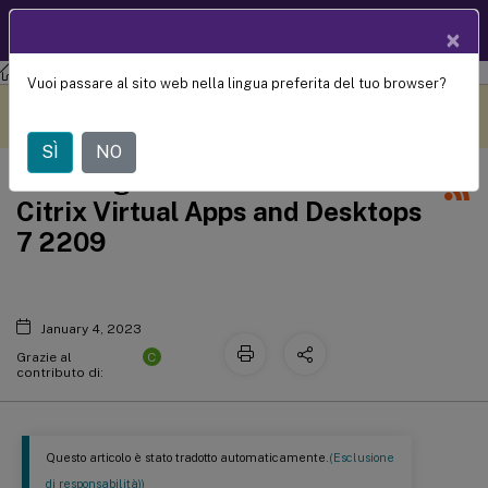
Documentazio
IT
×
ne dei prodotti
Vuoi passare al sito web nella lingua preferita del tuo browser?
Questo contenuto è stato
Metti qui i tuoi commenti
tradotto dinamicamente
con traduzione automatica.
SÌ
NO
Cronologia dei documenti di
Citrix Virtual Apps and Desktops
7 2209
January 4, 2023
C
Grazie al
contributo di:
Questo articolo è stato tradotto automaticamente.
(Esclusione
di responsabilità))