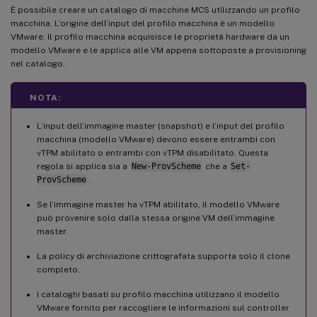
È possibile creare un catalogo di macchine MCS utilizzando un profilo
macchina. L’origine dell’input del profilo macchina è un modello
VMware. Il profilo macchina acquisisce le proprietà hardware da un
modello VMware e le applica alle VM appena sottoposte a provisioning
nel catalogo.
NOTA:
L’input dell’immagine master (snapshot) e l’input del profilo
macchina (modello VMware) devono essere entrambi con
vTPM abilitato o entrambi con vTPM disabilitato. Questa
regola si applica sia a
New-ProvScheme
che a
Set-
ProvScheme
.
Se l’immagine master ha vTPM abilitato, il modello VMware
può provenire solo dalla stessa origine VM dell’immagine
master.
La policy di archiviazione crittografata supporta solo il clone
completo.
I cataloghi basati su profilo macchina utilizzano il modello
VMware fornito per raccogliere le informazioni sul controller