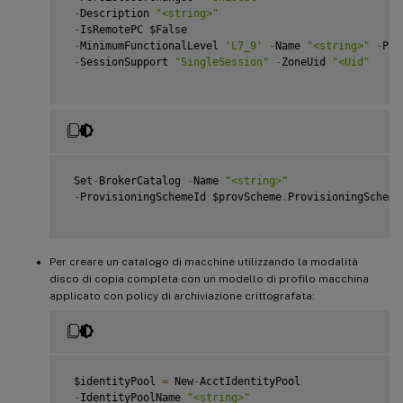
-
Description 
"<string>"
-
IsRemotePC $False

-
MinimumFunctionalLevel 
'L7_9'
-
Name 
"<string>"
-
Pro
-
SessionSupport 
"SingleSession"
-
ZoneUid 
"<Uid"
 Set
-
BrokerCatalog 
-
Name 
"<string>"
-
ProvisioningSchemeId $provScheme
.
ProvisioningScheme
Per creare un catalogo di macchine utilizzando la modalità
disco di copia completa con un modello di profilo macchina
applicato con policy di archiviazione crittografata:
 $identityPool 
=
 New
-
AcctIdentityPool

-
IdentityPoolName 
"<string>"