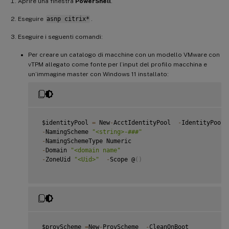
Aprire una finestra
PowerShell
.
Eseguire
asnp citrix*
.
Eseguire i seguenti comandi:
Per creare un catalogo di macchine con un modello VMware con
vTPM allegato come fonte per l’input del profilo macchina e
un’immagine master con Windows 11 installato:
 $identityPool 
=
 New
-
AcctIdentityPool  
-
IdentityPoolN
-
NamingScheme 
"<string>-###"
-
NamingSchemeType Numeric

-
Domain 
"<domain name"
-
ZoneUid 
"<Uid>"
-
Scope @
(
)
 $provScheme 
=
New
-
ProvScheme  
-
CleanOnBoot
