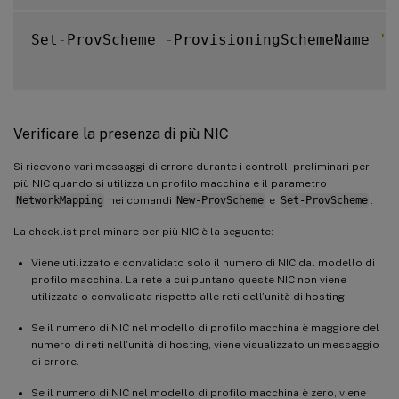
Set
-
ProvScheme 
-
ProvisioningSchemeName 
'n
Verificare la presenza di più NIC
Si ricevono vari messaggi di errore durante i controlli preliminari per
più NIC quando si utilizza un profilo macchina e il parametro
NetworkMapping
nei comandi
New-ProvScheme
e
Set-ProvScheme
.
La checklist preliminare per più NIC è la seguente:
Viene utilizzato e convalidato solo il numero di NIC dal modello di
profilo macchina. La rete a cui puntano queste NIC non viene
utilizzata o convalidata rispetto alle reti dell’unità di hosting.
Se il numero di NIC nel modello di profilo macchina è maggiore del
numero di reti nell’unità di hosting, viene visualizzato un messaggio
di errore.
Se il numero di NIC nel modello di profilo macchina è zero, viene