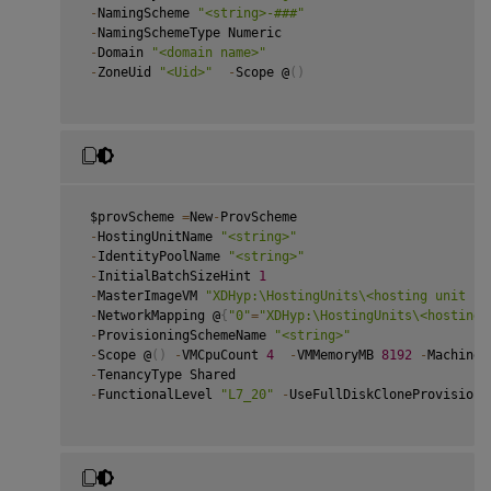
-
NamingScheme 
"<string>-###"
-
NamingSchemeType Numeric

-
Domain 
"<domain name>"
-
ZoneUid 
"<Uid>"
-
Scope @
(
)
 $provScheme 
=
New
-
ProvScheme

-
HostingUnitName 
"<string>"
-
IdentityPoolName 
"<string>"
-
InitialBatchSizeHint 
1
-
MasterImageVM 
"XDHyp:\HostingUnits\<hosting unit na
-
NetworkMapping @
{
"0"
=
"XDHyp:\HostingUnits\<hosting 
-
ProvisioningSchemeName 
"<string>"
-
Scope @
(
)
-
VMCpuCount 
4
-
VMMemoryMB 
8192
-
MachineP
-
TenancyType Shared

-
FunctionalLevel 
"L7_20"
-
UseFullDiskCloneProvisionin