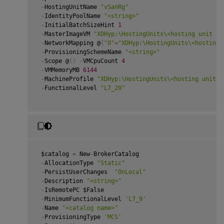
-
HostingUnitName 
"vSanRg"
-
IdentityPoolName 
"<string>"
-
InitialBatchSizeHint 
1
-
MasterImageVM 
"XDHyp:\HostingUnits\<hosting unit na
-
NetworkMapping @
{
"0"
=
"XDHyp:\HostingUnits\<hosting 
-
ProvisioningSchemeName 
"<string>"
-
Scope @
(
)
-
VMCpuCount 
4
-
VMMemoryMB 
6144
-
MachineProfile 
"XDHyp:\HostingUnits\<hosting unit n
-
FunctionalLevel 
"L7_20"
 $catalog 
=
 New
-
BrokerCatalog

-
AllocationType 
"Static"
-
PersistUserChanges  
"OnLocal"
-
Description 
"<string>"
-
IsRemotePC $False

-
MinimumFunctionalLevel 
'L7_9'
-
Name 
"<catalog name>"
-
ProvisioningType 
'MCS'