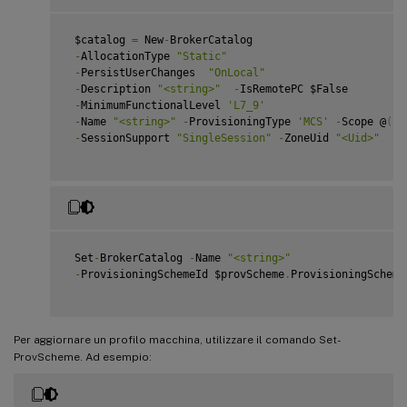
 $catalog 
=
 New
-
BrokerCatalog

-
AllocationType 
"Static"
-
PersistUserChanges  
"OnLocal"
-
Description 
"<string>"
-
IsRemotePC $False

-
MinimumFunctionalLevel 
'L7_9'
-
Name 
"<string>"
-
ProvisioningType 
'MCS'
-
Scope @
(
)
-
SessionSupport 
"SingleSession"
-
ZoneUid 
"<Uid>"
 Set
-
BrokerCatalog 
-
Name 
"<string>"
-
ProvisioningSchemeId $provScheme
.
ProvisioningScheme
Per aggiornare un profilo macchina, utilizzare il comando Set-
ProvScheme. Ad esempio: