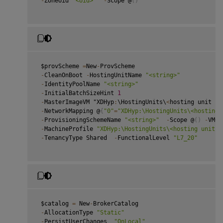
-
ZoneUid 
"<Uid>"
-
Scope @
(
)
 $provScheme 
=
New
-
ProvScheme

-
CleanOnBoot 
-
HostingUnitName 
"<string>"
-
IdentityPoolName 
"<string>"
-
InitialBatchSizeHint 
1
-
MasterImageVM "XDHyp
:
\HostingUnits\
<
hosting unit na
-
NetworkMapping @
{
"0"
=
"XDHyp:\HostingUnits\<hosting 
-
ProvisioningSchemeName 
"<string>"
-
Scope @
(
)
-
VMCp
-
MachineProfile 
"XDHyp:\HostingUnits\<hosting unit n
-
TenancyType Shared  
-
FunctionalLevel 
"L7_20"
 $catalog 
=
 New
-
BrokerCatalog

-
AllocationType 
"Static"
-
PersistUserChanges  
"OnLocal"