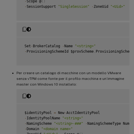
-
Scope @
(
)
-
SessionSupport 
"SingleSession"
-
ZoneUid 
"<Uid>"
 Set
-
BrokerCatalog 
-
Name 
"<string>"
-
ProvisioningSchemeId $provScheme
.
ProvisioningScheme
Per creare un catalogo di macchine con un modello VMware
senza vTPM come fonte per il profilo macchina e un’immagine
master con Windows 10 installato:
 $identityPool 
=
 New
-
AcctIdentityPool

-
IdentityPoolName 
"<string>"
-
NamingScheme 
"<string>-###"
-
NamingSchemeType Numeri
-
Domain 
"<domain name>"