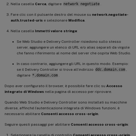
Nella casella
Cerca
, digitare
network negotiate
.
Fare clic con il pulsante destro del mouse su
network.negotiate-
auth.trusted-uris
e selezionare
Modifica
.
Nella casella
Immetti valore stringa
:
Se Web Studio e Delivery Controller risiedono sullo stesso
server, aggiungere un elenco di URL e/o alias separati da virgole
che fanno riferimento al nome del server che ospita Web Studio.
In caso contrario, aggiungere gli URL in questo modo. Esempio:
se il Delivery Controller si trova all’indirizzo
ddc.domain.com
,
digitare
*.domain.com
.
Dopo aver configurato il browser, è possibile fare clic su
Accesso
integrato di Windows
nella pagina di accesso per riprovare.
Quando Web Studio e Delivery Controller sono installati su macchine
diverse, affinché l’autenticazione integrata di Windows funzioni, è
necessario abilitare
Consenti accesso cross-origin
.
Seguire questi passaggi per abilitare
Consenti accesso cross-origin
:
Selezionare la casella di controllo
Consenti accesso cross-origin
.