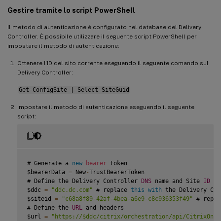
Gestire tramite lo script PowerShell
Il metodo di autenticazione è configurato nel database del Delivery
Controller. È possibile utilizzare il seguente script PowerShell per
impostare il metodo di autenticazione:
Ottenere l’ID del sito corrente eseguendo il seguente comando sul
Delivery Controller:
Get-ConfigSite | Select SiteGuid
Impostare il metodo di autenticazione eseguendo il seguente
script:
# Generate a 
new
bearer
 token

$bearerData 
=
 New
-
TrustBearerToken

# Define the Delivery Controller 
DNS
 name and Site 
ID
$ddc 
=
"ddc.dc.com"
 # replace 
this
with
 the Delivery Con
$siteid 
=
"c68a8f89-42af-4bea-a6e9-c8c936353f49"
 # repla
# Define the 
URL
 and headers

$url 
=
"https://$ddc/citrix/orchestration/api/CitrixOnPr