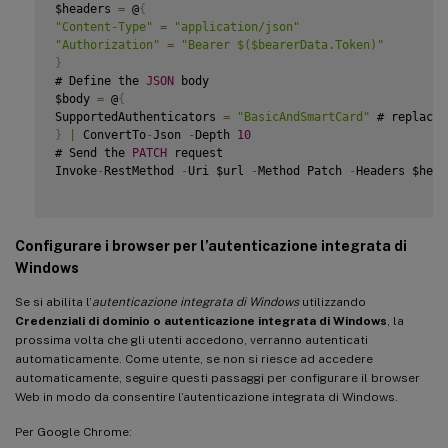
$headers 
=
 @
{
"Content-Type"
=
"application/json"
"Authorization"
=
"Bearer $($bearerData.Token)"
}
# Define the 
JSON
 body

$body 
=
 @
{
SupportedAuthenticators 
=
"BasicAndSmartCard"
 # replace 
}
|
 ConvertTo
-
Json 
-
Depth 
10
# Send the 
PATCH
 request

Invoke
-
RestMethod 
-
Uri $url 
-
Method Patch 
-
Headers $head
Configurare i browser per l’autenticazione integrata di
Windows
Se si abilita l’
autenticazione integrata di Windows
utilizzando
Credenziali di dominio o autenticazione integrata di Windows
, la
prossima volta che gli utenti accedono, verranno autenticati
automaticamente. Come utente, se non si riesce ad accedere
automaticamente, seguire questi passaggi per configurare il browser
Web in modo da consentire l’autenticazione integrata di Windows.
Per Google Chrome: