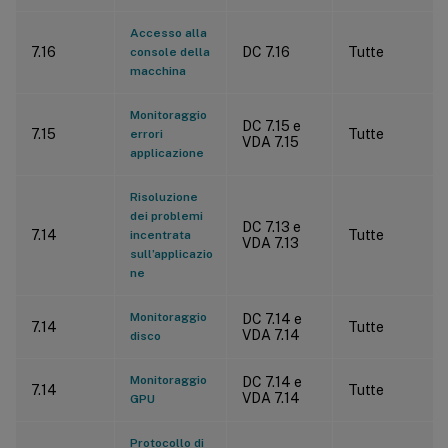
Accesso alla
7.16
DC 7.16
Tutte
console della
macchina
Monitoraggio
DC 7.15 e
7.15
Tutte
errori
VDA 7.15
applicazione
Risoluzione
dei problemi
DC 7.13 e
7.14
Tutte
incentrata
VDA 7.13
sull’applicazio
ne
Monitoraggio
DC 7.14 e
7.14
Tutte
VDA 7.14
disco
Monitoraggio
DC 7.14 e
7.14
Tutte
VDA 7.14
GPU
Protocollo di