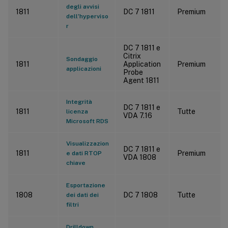
degli avvisi
1811
DC 7 1811
Premium
dell’hyperviso
r
DC 7 1811 e
Citrix
Sondaggio
1811
Application
Premium
applicazioni
Probe
Agent 1811
Integrità
DC 7 1811 e
1811
Tutte
licenza
VDA 7.16
Microsoft RDS
Visualizzazion
DC 7 1811 e
1811
Premium
e dati RTOP
VDA 1808
chiave
Esportazione
1808
DC 7 1808
Tutte
dei dati dei
filtri
Drilldown