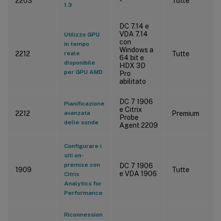
2203
-
Tutte
1.3
DC 7.14 e
VDA 7.14
Utilizzo GPU
con
in tempo
Windows a
2212
reale
Tutte
64 bit e
disponibile
HDX 3D
per GPU AMD
Pro
abilitato
DC 7 1906
Pianificazione
e Citrix
2212
avanzata
Premium
Probe
delle sonde
Agent 2209
Configurare i
siti on-
premise con
DC 7 1906
1909
Tutte
e VDA 1906
Citrix
Analytics for
Performance
Riconnession