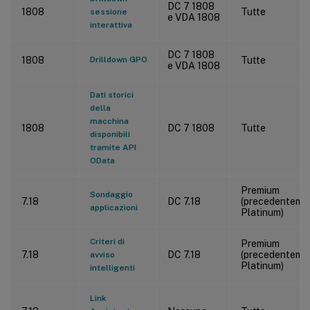
DC 7 1808
1808
Tutte
sessione
e VDA 1808
interattiva
DC 7 1808
1808
Drilldown GPO
Tutte
e VDA 1808
Dati storici
della
macchina
1808
DC 7 1808
Tutte
disponibili
tramite API
OData
Premium
Sondaggio
7.18
DC 7.18
(precedenteme
applicazioni
Platinum)
Criteri di
Premium
7.18
DC 7.18
(precedenteme
avviso
Platinum)
intelligenti
Link