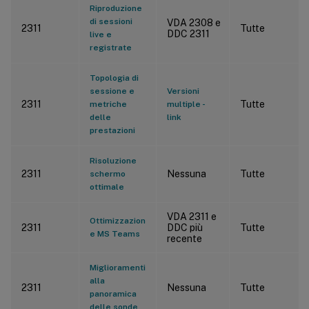
Riproduzione
di sessioni
VDA 2308 e
2311
Tutte
DDC 2311
live e
registrate
Topologia di
sessione e
Versioni
2311
Tutte
metriche
multiple -
delle
link
prestazioni
Risoluzione
2311
Nessuna
Tutte
schermo
ottimale
VDA 2311 e
Ottimizzazion
2311
DDC più
Tutte
e MS Teams
recente
Miglioramenti
alla
2311
Nessuna
Tutte
panoramica
delle sonde