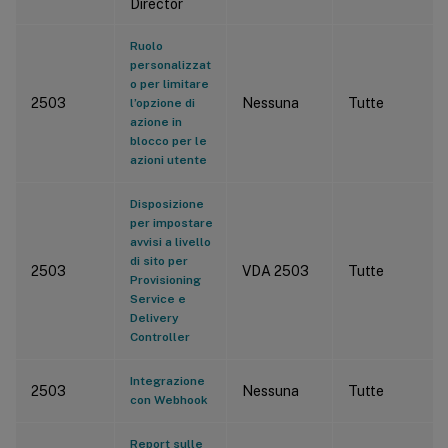
Director
Ruolo
personalizzat
o per limitare
2503
Nessuna
Tutte
l’opzione di
azione in
blocco per le
azioni utente
Disposizione
per impostare
avvisi a livello
di sito per
2503
VDA 2503
Tutte
Provisioning
Service e
Delivery
Controller
Integrazione
2503
Nessuna
Tutte
con Webhook
Report sulle