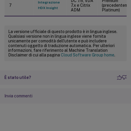
DC 7.6, VDA
Premium
Integrazione
7
7.x e Citrix
(precedenteme
HDX Insight
ADM
Platinum)
La versione ufficiale di questo prodotto è in lingua inglese.
Qualsiasi versione non in lingua inglese viene fornita
unicamente per comodità dell'utente e può includere
contenuti oggetto di traduzione automatica. Per ulteriori
informazioni, fare riferimento al Machine Translation
Disclaimer di cui alla pagina
Cloud Software Group home
.
È stato utile?
Invia commenti