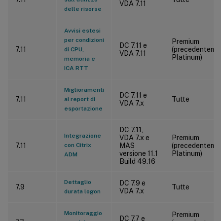
VDA 7.11
delle risorse
Avvisi estesi
per condizioni
Premium
DC 7.11 e
7.11
(precedenteme
di CPU,
VDA 7.11
Platinum)
memoria e
ICA RTT
Miglioramenti
DC 7.11 e
7.11
Tutte
ai report di
VDA 7.x
esportazione
DC 7.11,
Integrazione
VDA 7.x e
Premium
7.11
con Citrix
MAS
(precedenteme
versione 11.1
Platinum)
ADM
Build 49.16
Dettaglio
DC 7.9 e
7.9
Tutte
VDA 7.x
durata logon
Monitoraggio
Premium
DC 7.7 e