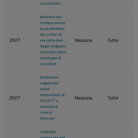
orizzontale
Modifica del
comportamen
to predefinito
dei criteri di
2507
Nessuna
Tutte
raccolta dati
degli endpoint
utilizzati nella
topologia di
sessione
Definizioni
migliorate
delle
misurazioni di
2507
Nessuna
Tutte
ICA RTT e
latenza di
rete in
Director
Visibilità
migliorata del