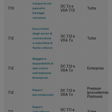
trasporto nel
DC 7.x e
7.13
Tutte
pannello
VDA 7.13
Dettagli
sessione
Descrizioni
degli errori di
DC 7.12 e
7.12
Tutte
connessione
VDA 7.x
e macchina di
facile utilizzo
Maggiore
disponibilità di
DC 7.12 e
7.12
Enterprise
dati storici
VDA 7.x
nell’edizione
Enterprise
Premium
Report
DC 7.12 e
7.12
(precedenteme
VDA 7.x
personalizzati
Platinum)
Report
DC 7.11 e
7.11
Tutte
sull’utilizzo