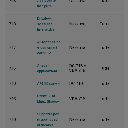
7.18
Nessuna
Tutte
Assistente
integrità
Drilldown
7.18
Nessuna
Tutte
sessione
interattiva
Autenticazion
7.17
Nessuna
Tutte
e con smart
card PIV
Analisi
DC 7.16 e
7.16
Tutte
VDA 7.15
applicazioni
7.16
DC 7.16
Tutte
API OData V.4
Utenti VDA
7.16
VDA 7.16
Tutte
Linux Shadow
Supporto per
7.16
Nessuna
Tutte
gruppi locali
di dominio