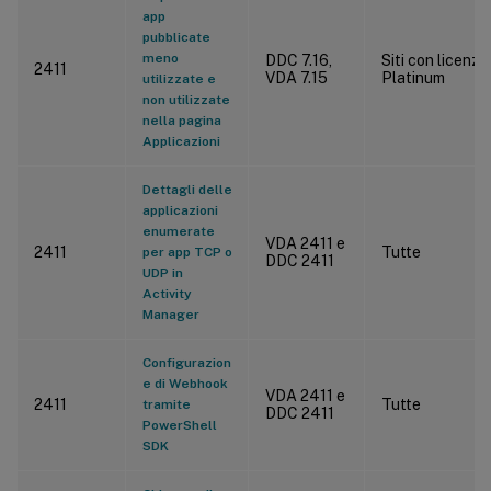
app
pubblicate
meno
DDC 7.16,
Siti con licenza
2411
VDA 7.15
Platinum
utilizzate e
non utilizzate
nella pagina
Applicazioni
Dettagli delle
applicazioni
enumerate
VDA 2411 e
2411
Tutte
per app TCP o
DDC 2411
UDP in
Activity
Manager
Configurazion
e di Webhook
VDA 2411 e
2411
Tutte
tramite
DDC 2411
PowerShell
SDK