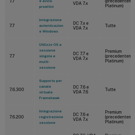
7.7
(precedenteme
e avvisi
VDA 7.x
Platinum)
proattivi
Integrazione
DC 7.x e
7.7
Tutte
autenticazion
VDA 7.x
e Windows
Utilizzo OS a
sessione
Premium
DC 7.7 e
7.7
(precedenteme
singola e
VDA 7.x
Platinum)
multi-
sessione
Supporto per
canale
DC 7.6 e
7.6.300
Tutte
VDA 7.6
virtuale
Framehawk
Integrazione
Premium
DC 7.6 e
7.6.200
(precedenteme
registrazione
VDA 7.x
Platinum)
sessione