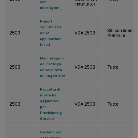
con
installato)
uberAgent
Report
sull’utilizzo
Siti con licenza
2503
VDA 2503
delle
Platinum
applicazioni
locali
Monitoraggio
dei dettagli
2503
VDA 2503
Tutte
della durata
del logon VDA
Raccolta di
metriche
aggiuntive
2503
VDA 2503
Tutte
per
Provisioning
Service
Opzione per
estendere il