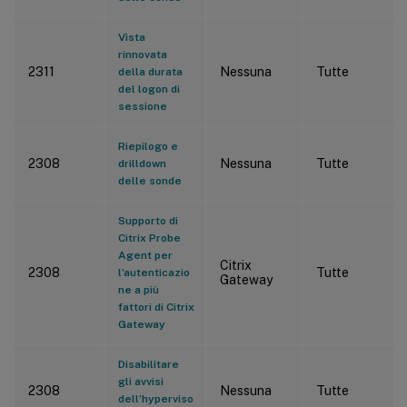
Vista
rinnovata
2311
Nessuna
Tutte
della durata
del logon di
sessione
Riepilogo e
2308
Nessuna
Tutte
drilldown
delle sonde
Supporto di
Citrix Probe
Agent per
Citrix
2308
Tutte
l’autenticazio
Gateway
ne a più
fattori di Citrix
Gateway
Disabilitare
gli avvisi
2308
Nessuna
Tutte
dell’hyperviso