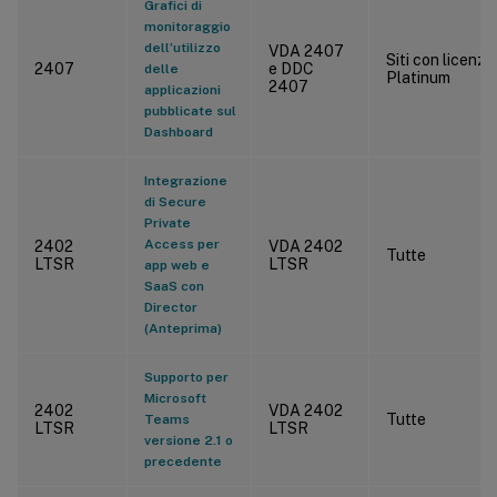
Grafici di
monitoraggio
dell’utilizzo
VDA 2407
Siti con licenza
2407
e DDC
delle
Platinum
2407
applicazioni
pubblicate sul
Dashboard
Integrazione
di Secure
Private
Access per
2402
VDA 2402
Tutte
LTSR
LTSR
app web e
SaaS con
Director
(Anteprima)
Supporto per
Microsoft
2402
VDA 2402
Tutte
Teams
LTSR
LTSR
versione 2.1 o
precedente