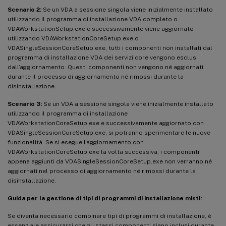
Scenario 2:
Se un VDA a sessione singola viene inizialmente installato
utilizzando il programma di installazione VDA completo o
VDAWorkstationSetup.exe e successivamente viene aggiornato
utilizzando VDAWorkstationCoreSetup.exe o
VDASingleSessionCoreSetup.exe, tutti i componenti non installati dal
programma di installazione VDA dei servizi core vengono esclusi
dall’aggiornamento. Questi componenti non vengono né aggiornati
durante il processo di aggiornamento né rimossi durante la
disinstallazione.
Scenario 3:
Se un VDA a sessione singola viene inizialmente installato
utilizzando il programma di installazione
VDAWorkstationCoreSetup.exe e successivamente aggiornato con
VDASingleSessionCoreSetup.exe, si potranno sperimentare le nuove
funzionalità. Se si esegue l’aggiornamento con
VDAWorkstationCoreSetup.exe la volta successiva, i componenti
appena aggiunti da VDASingleSessionCoreSetup.exe non verranno né
aggiornati nel processo di aggiornamento né rimossi durante la
disinstallazione.
Guida per la gestione di tipi di programmi di installazione misti:
Se diventa necessario combinare tipi di programmi di installazione, è
essenziale assicurarsi che gli stessi componenti siano inclusi durante