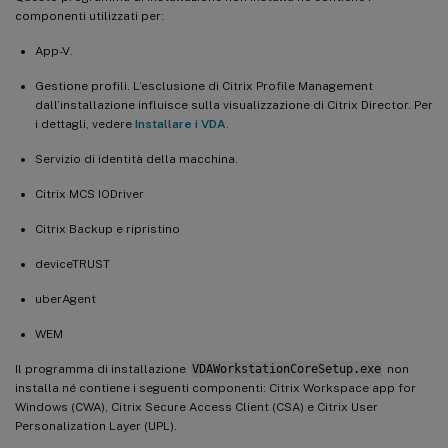
componenti utilizzati per:
App-V.
Gestione profili. L’esclusione di Citrix Profile Management
dall’installazione influisce sulla visualizzazione di Citrix Director. Per
i dettagli, vedere
Installare i VDA
.
Servizio di identità della macchina.
Citrix MCS IODriver
Citrix Backup e ripristino
deviceTRUST
uberAgent
WEM
Il programma di installazione
VDAWorkstationCoreSetup.exe
non
installa né contiene i seguenti componenti: Citrix Workspace app for
Windows (CWA), Citrix Secure Access Client (CSA) e Citrix User
Personalization Layer (UPL).