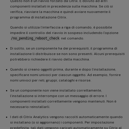
Questo non è un riavvio forzato da Citrix. È dovuto ad altri
componenti installati in precedenza sulla macchina. Se ciò si
verifica, riavviare la macchina e quindi avviare nuovamente il
programma di installazione Citrix.
Quando si utilizza l’interfaccia a riga di comando, è possibile
impedire il controllo del riavvio in sospeso includendo l’opzione
/no_pending_reboot_check
nel comando.
Di solito, se un componente ha dei prerequisiti, il programma di
installazione li distribuisce se non sono presenti. Alcuni prerequisiti
potrebbero richiedere il riavvio della macchina.
Quando si creano oggetti prima, durante e dopo l’installazione,
specificare nomi univoci per ciascun oggetto. Ad esempio, fornire
nomi univoci per reti, gruppi, cataloghi e risorse.
Se un componente non viene installato correttamente,
l’installazione si interrompe con un messaggio di errore. I
componenti installati correttamente vengono mantenuti. Non è
necessario reinstallarli.
I dati di Citrix Analytics vengono raccolti automaticamente quando
si installano (o si aggiornano) i componenti. Per impostazione
predefinita, tali dati vengono caricati automaticamente su Citrix al