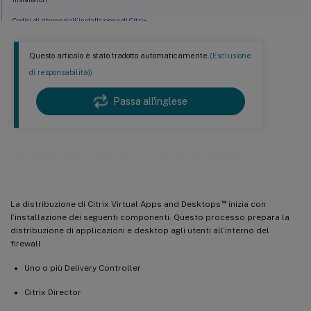
Codici di ritorno dell’installazione di Citrix
Configurare un server licenze Microsoft RDS per carichi di lavoro di Windows Server
Questo articolo è stato tradotto automaticamente.
(Esclusione
Ulteriori informazioni
di responsabilità))
Passa all'inglese
Preparazione all’installazione
™
La distribuzione di Citrix Virtual Apps and Desktops
inizia con
l’installazione dei seguenti componenti. Questo processo prepara la
distribuzione di applicazioni e desktop agli utenti all’interno del
firewall.
Uno o più Delivery Controller
Citrix Director