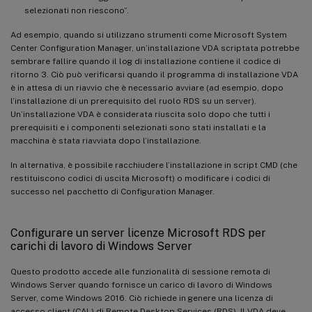
selezionati non riescono”.
Ad esempio, quando si utilizzano strumenti come Microsoft System
Center Configuration Manager, un’installazione VDA scriptata potrebbe
sembrare fallire quando il log di installazione contiene il codice di
ritorno 3. Ciò può verificarsi quando il programma di installazione VDA
è in attesa di un riavvio che è necessario avviare (ad esempio, dopo
l’installazione di un prerequisito del ruolo RDS su un server).
Un’installazione VDA è considerata riuscita solo dopo che tutti i
prerequisiti e i componenti selezionati sono stati installati e la
macchina è stata riavviata dopo l’installazione.
In alternativa, è possibile racchiudere l’installazione in script CMD (che
restituiscono codici di uscita Microsoft) o modificare i codici di
successo nel pacchetto di Configuration Manager.
Configurare un server licenze Microsoft RDS per
carichi di lavoro di Windows Server
Questo prodotto accede alle funzionalità di sessione remota di
Windows Server quando fornisce un carico di lavoro di Windows
Server, come Windows 2016. Ciò richiede in genere una licenza di
accesso client (CAL) di Remote Desktop Services (RDS). Il VDA deve