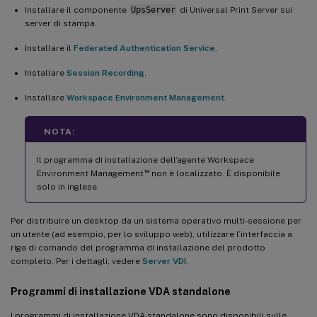
Installare il componente
UpsServer
di Universal Print Server sui
server di stampa.
Installare il
Federated Authentication Service
.
Installare
Session Recording
.
Installare
Workspace Environment Management
.
NOTA:
Il programma di installazione dell’agente Workspace
™
Environment Management
non è localizzato. È disponibile
solo in inglese.
Per distribuire un desktop da un sistema operativo multi-sessione per
un utente (ad esempio, per lo sviluppo web), utilizzare l’interfaccia a
riga di comando del programma di installazione del prodotto
completo. Per i dettagli, vedere
Server VDI
.
Programmi di installazione VDA standalone
I programmi di installazione VDA standalone sono disponibili sulle