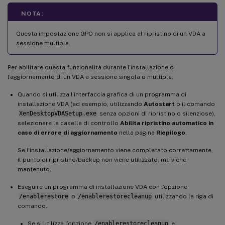
NOTA:
Questa impostazione GPO non si applica al ripristino di un VDA a
sessione multipla.
Per abilitare questa funzionalità durante l’installazione o
l’aggiornamento di un VDA a sessione singola o multipla:
Quando si utilizza l’interfaccia grafica di un programma di
installazione VDA (ad esempio, utilizzando
Autostart
o il comando
XenDesktopVDASetup.exe
senza opzioni di ripristino o silenziose),
selezionare la casella di controllo
Abilita ripristino automatico in
caso di errore di aggiornamento
nella pagina
Riepilogo
.
Se l’installazione/aggiornamento viene completato correttamente,
il punto di ripristino/backup non viene utilizzato, ma viene
mantenuto.
Eseguire un programma di installazione VDA con l’opzione
/enablerestore
o
/enablerestorecleanup
utilizzando la riga di
comando.
Se si utilizza l’opzione
/enablerestorecleanup
e