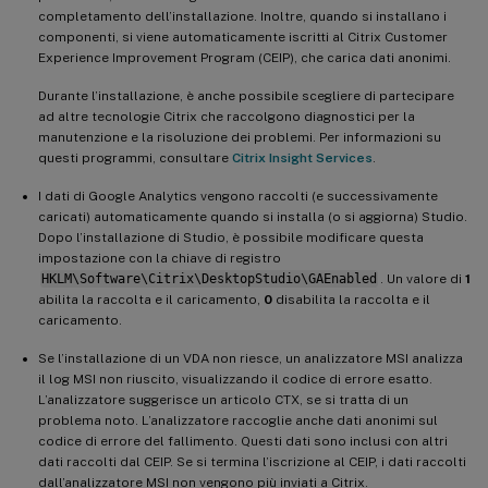
completamento dell’installazione. Inoltre, quando si installano i
componenti, si viene automaticamente iscritti al Citrix Customer
Experience Improvement Program (CEIP), che carica dati anonimi.
Durante l’installazione, è anche possibile scegliere di partecipare
ad altre tecnologie Citrix che raccolgono diagnostici per la
manutenzione e la risoluzione dei problemi. Per informazioni su
questi programmi, consultare
Citrix Insight Services
.
I dati di Google Analytics vengono raccolti (e successivamente
caricati) automaticamente quando si installa (o si aggiorna) Studio.
Dopo l’installazione di Studio, è possibile modificare questa
impostazione con la chiave di registro
HKLM\Software\Citrix\DesktopStudio\GAEnabled
. Un valore di
1
abilita la raccolta e il caricamento,
0
disabilita la raccolta e il
caricamento.
Se l’installazione di un VDA non riesce, un analizzatore MSI analizza
il log MSI non riuscito, visualizzando il codice di errore esatto.
L’analizzatore suggerisce un articolo CTX, se si tratta di un
problema noto. L’analizzatore raccoglie anche dati anonimi sul
codice di errore del fallimento. Questi dati sono inclusi con altri
dati raccolti dal CEIP. Se si termina l’iscrizione al CEIP, i dati raccolti
dall’analizzatore MSI non vengono più inviati a Citrix.