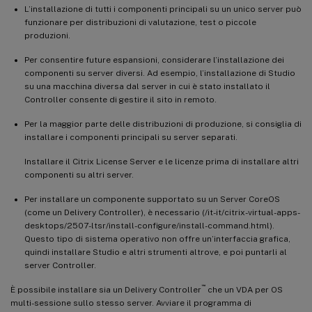
L’installazione di tutti i componenti principali su un unico server può
funzionare per distribuzioni di valutazione, test o piccole
produzioni.
Per consentire future espansioni, considerare l’installazione dei
componenti su server diversi. Ad esempio, l’installazione di Studio
su una macchina diversa dal server in cui è stato installato il
Controller consente di gestire il sito in remoto.
Per la maggior parte delle distribuzioni di produzione, si consiglia di
installare i componenti principali su server separati.
Installare il Citrix License Server e le licenze prima di installare altri
componenti su altri server.
Per installare un componente supportato su un Server CoreOS
(come un Delivery Controller), è necessario (/it-it/citrix-virtual-apps-
desktops/2507-ltsr/install-configure/install-command.html).
Questo tipo di sistema operativo non offre un’interfaccia grafica,
quindi installare Studio e altri strumenti altrove, e poi puntarli al
server Controller.
™
È possibile installare sia un Delivery Controller
che un VDA per OS
multi-sessione sullo stesso server. Avviare il programma di