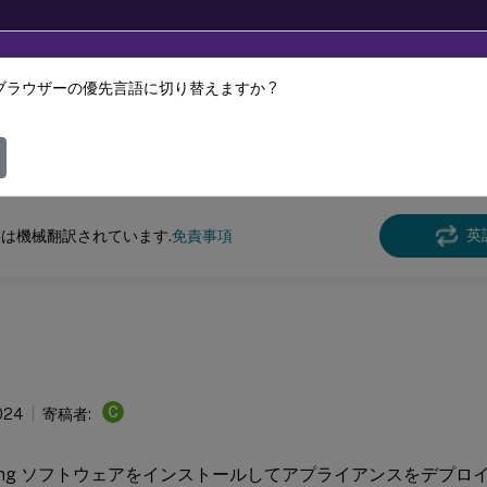
ブラウザーの優先言語に切り替えますか ?
ツは動的に機械翻訳されています。
フィ
App Layering
アプリケーションレイヤリング
英
は機械翻訳されています.
免責事項
C
024
寄稿者:
yering ソフトウェアをインストールしてアプライアンスをデプ