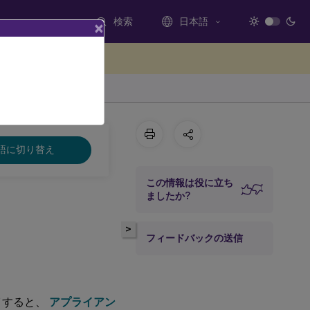
検索
日本語
×
ードバックを提供する
語に切り替え
この情報は役に立ち
ましたか?
>
フィードバックの送信
ロイすると、
アプライアン