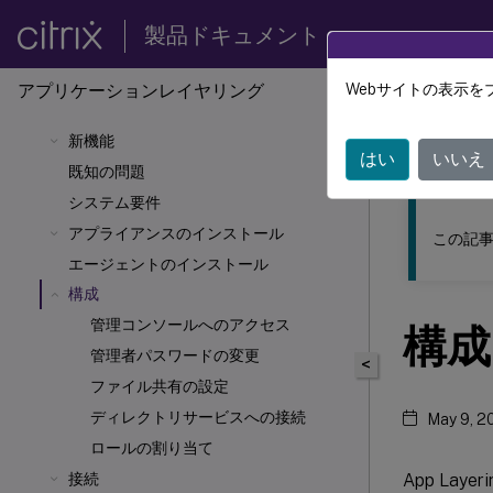
製品ドキュメント
アプリケーションレイヤリング
Webサイトの表示を
このコンテン
新機能
Citrix 
はい
いいえ
既知の問題
システム要件
アプライアンスのインストール
この記事
エージェントのインストール
構成
管理コンソールへのアクセス
構成
管理者パスワードの変更
<
ファイル共有の設定
ディレクトリサービスへの接続
May 9, 2
ロールの割り当て
App La
接続