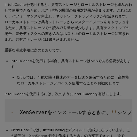
IntelliCacheを使用すると、共有ストレージとローカルストレージを組み合わ
せて使用できるため、ホスト型VDI展開の費用対効果が高まります。これによ
り、パフォーマンスが向上し、ネットワークトラフィックが削減されます。
ローカルストレージは共有ストレージからマスターイメージをキャッシュす
るため、共有ストレージでの読み取り量が減少します。共有デスクトップの
場合、差分ディスクへの書き込みはホスト上のローカルストレージに書き込
まれ、共有ストレージには書き込まれません。
重要な考慮事項は次のとおりです。
IntelliCacheを使用する場合、共有ストレージはNFSである必要がありま
す
Citrixでは、可能な限り最速のデータ転送を確保するために、高性能
なローカルストレージデバイスを使用することをお勧めします
IntelliCacheを使用するには、次のようにIntelliCacheを有効にします。
-
  XenServerをインストールするときに、
**
シンプロ
™
Citrix DaaS
では、IntelliCacheはデフォルトで無効になっています。こ
の設定は、XenServer接続を作成するときにのみ変更できます。後で