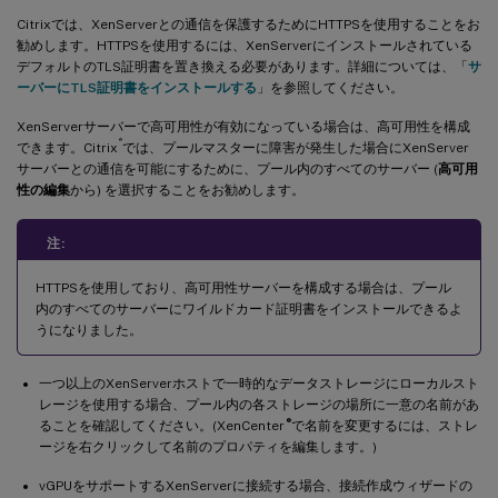
Citrixでは、XenServerとの通信を保護するためにHTTPSを使用することをお
勧めします。HTTPSを使用するには、XenServerにインストールされている
デフォルトのTLS証明書を置き換える必要があります。詳細については、「
サ
ーバーにTLS証明書をインストールする
」を参照してください。
XenServerサーバーで高可用性が有効になっている場合は、高可用性を構成
®
できます。Citrix
では、プールマスターに障害が発生した場合にXenServer
サーバーとの通信を可能にするために、プール内のすべてのサーバー (
高可用
性の編集
から) を選択することをお勧めします。
注:
HTTPSを使用しており、高可用性サーバーを構成する場合は、プール
内のすべてのサーバーにワイルドカード証明書をインストールできるよ
うになりました。
一つ以上のXenServerホストで一時的なデータストレージにローカルスト
レージを使用する場合、プール内の各ストレージの場所に一意の名前があ
®
ることを確認してください。(XenCenter
で名前を変更するには、ストレ
ージを右クリックして名前のプロパティを編集します。)
vGPUをサポートするXenServerに接続する場合、接続作成ウィザードの