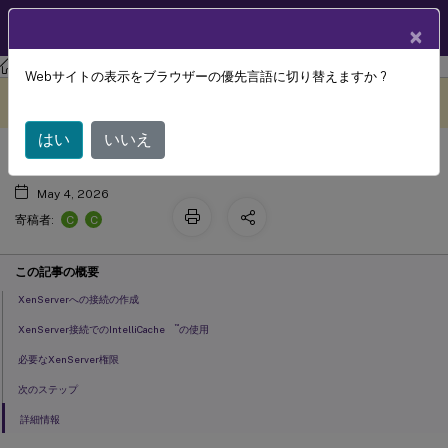
製品ドキュメン
JA
×
ト
Citrix DaaS
Webサイトの表示をブラウザーの優先言語に切り替えますか ?
®
XenServer
への接続
このコンテンツは動的に機械
フィードバックを提供する
翻訳されています。
はい
いいえ
May 4, 2026
C
C
寄稿者:
この記事の概要
XenServerへの接続の作成
™
XenServer接続でのIntelliCache
の使用
必要なXenServer権限
次のステップ
詳細情報