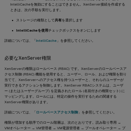
IntelliCacheを無効にすることはできません。XenServer接続を作成する
ときは、次の手順を実行します。
ストレージの種類として
共有
を選択します
IntelliCacheを使用
チェックボックスをオンにします
詳細については、「
IntelliCache
」を参照してください。
必要なXenServer権限
XenServerの権限はロールベース (RBAC) です。XenServerのロールベースア
クセス制御 (RBAC) 機能を使用すると、ユーザー、ロール、および権限を割り
当てて、XenServerへのアクセス権を持つユーザーと、それらのユーザーが
実行できるアクションを制御します。XenServer RBACシステムは、ユーザ
ー (またはユーザーグループ) を定義されたロール (名前付きの権限セット) に
マッピングします。ロールには、特定の操作を実行するための関連する
XenServer権限があります。
詳細については、「
ロールベースアクセス制御
」を参照してください。
権限が増加する順序でのロール階層は、次のとおりです。読み取り専用 →
VMオペレーター → VM管理者 → VM電源管理者 → プールオペレーター → プ