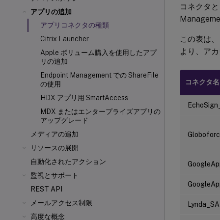
コネクタとコ
アプリの追加
Manag
アプリコネクタの種類
この表は、
Citrix Launcher
より、アカ
Apple ボリューム購入を使用したアプ
リの追加
Endpoint Management での ShareFile
コネクタ名
の使用
HDX
アプリ用 SmartAccess
EchoSig
MDX またはエンタープライズアプリの
アップグレード
メディアの追加
Globofor
リソースの展開
自動化されたアクション
GoogleA
監視とサポート
GoogleA
REST API
メールアクセス制限
Lynda_S
高度な概念