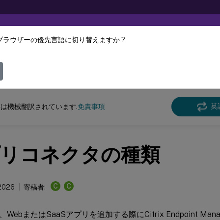
ブラウザーの優先言語に切り替えますか ?
ツは動的に機械翻訳されています。
フィ
 Endpoint Management
英
は機械翻訳されています.
免責事項
リコネクタの種類
C
C
 2026
寄稿者:
WebまたはSaaSアプリを追加する際にCitrix Endpoint Man