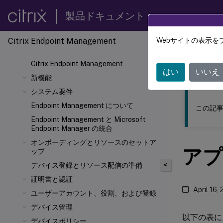
製品ドキュメント
Citrix Endpoint Management
Webサイトの表示を
このコンテン
Citrix Endpoint Management
Citrix
はい
いいえ
新機能
システム要件
Endpoint Management について
この記事
Endpoint Management と Microsoft
Endpoint Manager の統合
オンボーディングとリソースのセットア
アプ
ップ
<
デバイス登録とリソース配信の準備
証明書と認証
April 16,
ユーザーアカウント、役割、および登録
デバイス管理
以下の表に、
デバイスポリシー