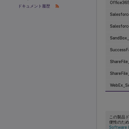
Office3
ドキュメント履歴
Salesfor
Salesfor
SandBox
SuccessF
ShareFil
ShareFil
WebEx_S
この製品
便性のた
Software 