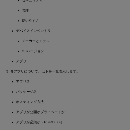
セキュリティ
管理
使いやすさ
デバイスインベントリ
メーカーとモデル
OSバージョン
アプリ
各アプリについて、以下を一覧表示します。
アプリ名
パッケージ名
ホスティング方法
アプリが公開かプライベートか
アプリが必須か（true/false）