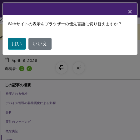
製品ドキュメン
JA
×
ト
Citrix Endpoint Management
Webサイトの表示をブラウザーの優先言語に切り替えますか ?
デバイス管理からAndroid Enterprise
このコンテンツは動的に機械
フィードバックを提供する
翻訳されています。
への移行
はい
いいえ
April 16, 2026
C
C
寄稿者:
この記事の概要
推奨される分析
デバイス管理の非推奨化による影響
分析
要件のマッピング
概念実証