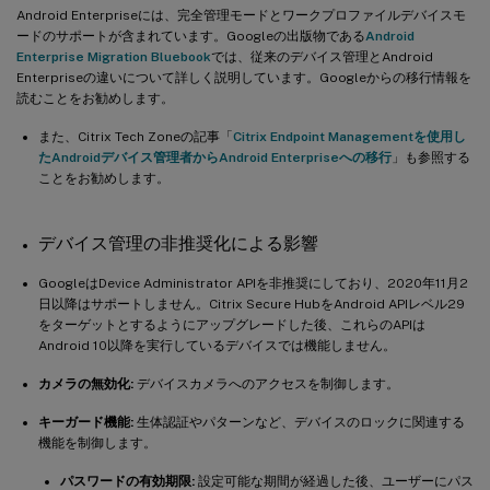
Android Enterpriseには、完全管理モードとワークプロファイルデバイスモ
ードのサポートが含まれています。Googleの出版物である
Android
Enterprise Migration Bluebook
では、従来のデバイス管理とAndroid
Enterpriseの違いについて詳しく説明しています。Googleからの移行情報を
読むことをお勧めします。
また、Citrix Tech Zoneの記事「
Citrix Endpoint Managementを使用し
たAndroidデバイス管理者からAndroid Enterpriseへの移行
」も参照する
ことをお勧めします。
デバイス管理の非推奨化による影響
GoogleはDevice Administrator APIを非推奨にしており、2020年11月2
日以降はサポートしません。Citrix Secure HubをAndroid APIレベル29
をターゲットとするようにアップグレードした後、これらのAPIは
Android 10以降を実行しているデバイスでは機能しません。
カメラの無効化:
デバイスカメラへのアクセスを制御します。
キーガード機能:
生体認証やパターンなど、デバイスのロックに関連する
機能を制御します。
パスワードの有効期限:
設定可能な期間が経過した後、ユーザーにパス