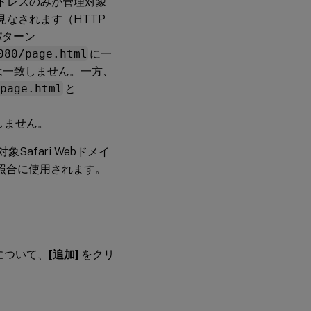
ドレスのみが管理対象
なされます（HTTP
パターン
080/page.html
に一
は一致しません。一方、
page.html
と
、
しません。
Safari Webドメイ
照合に使用されます。
について、
[追加]
をクリ