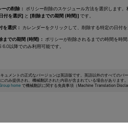
シーの削除：
ポリシー削除のスケジュール方法を選択します。
[日付を選択]
と
[削除までの期間 (時間)]
です。
付を選択：
カレンダーをクリックして、削除する特定の日付を
除までの期間 (時間)：
ポリシーが削除されるまでの時間を時間
OS 6.0以降でのみ利用可能です。
ドキュメントの正式なバージョンは英語版です。英語以外のすべてのバ
めにのみ提供され、機械翻訳された内容が含まれている場合があります
Group home
で機械翻訳に関する免責事項（Machine Translation Dis