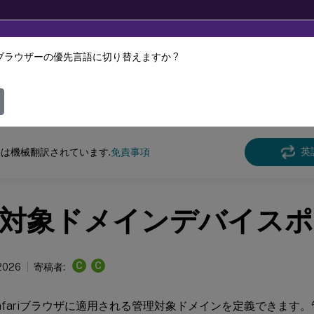
ブラウザーの優先言語に切り替えますか ?
ツは動的に機械翻訳されています。
フィ
 Endpoint Management
英
は機械翻訳されています.
免責事項
対象ドメインデバイスポ
C
C
 2026
寄稿者:
afariブラウザに適用される管理対象ドメインを定義できます