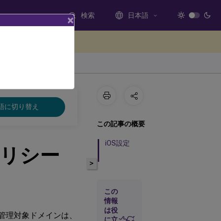
検索
日本語
×
ードバックを提供する
語に切り替え
この記事の概要
iOS設定
リシー
>
この
情報
は役
。管理対象ドメインは、
に立