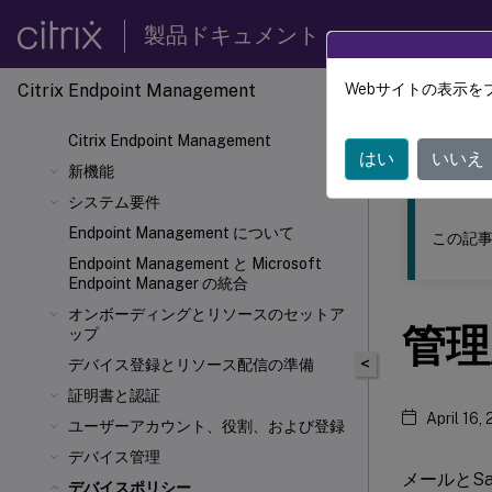
製品ドキュメント
Citrix Endpoint Management
Webサイトの表示を
このコンテン
Citrix Endpoint Management
Citrix
はい
いいえ
新機能
システム要件
Endpoint Management について
この記事
Endpoint Management と Microsoft
Endpoint Manager の統合
オンボーディングとリソースのセットア
管理
ップ
<
デバイス登録とリソース配信の準備
証明書と認証
April 16,
ユーザーアカウント、役割、および登録
デバイス管理
メールとS
デバイスポリシー