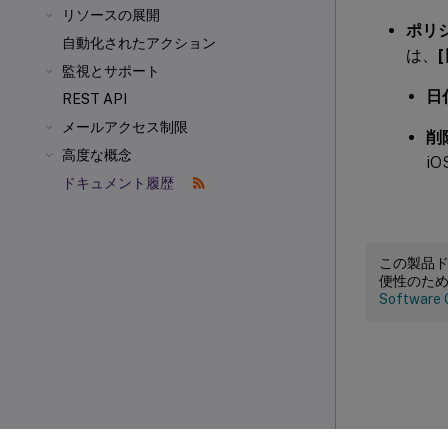
リソースの展開
ポリ
自動化されたアクション
は、
監視とサポート
日
REST API
メールアクセス制限
削
高度な概念
i
ドキュメント履歴
この製品
便性のた
Software 