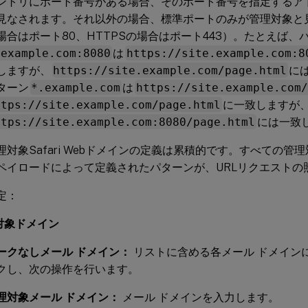
ントリにポート番号がある場合、そのポート番号を指定するア
見なされます。それ以外の場合、標準ポートのみが管理対象と見
場合はポート80、HTTPSの場合はポート443）。たとえば、
.example.com:8080
は
https://site.example.com:8
しますが、
https://site.example.com/page.html
に
ターン
*.example.com
は
https://site.example.com/
ttps://site.example.com/page.html
に一致しますが
ttps://site.example.com:8080/page.html
には一致
理対象Safari Webドメインの定義は累積的です。すべての管理対象
ペイロードによって定義されたパターンが、URLリクエストの
定：
対象ドメイン
ークなしメール ドメイン：
リストに含める各メール ドメイン
クし、次の操作を行います。
理対象メール ドメイン：
メール ドメインを入力します。