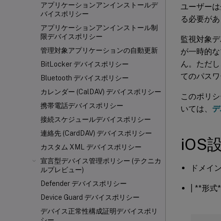
アプリケーションアンインストールデ
ユーザーは
バイスポリシー
る必要があ
アプリケーションアンインストール制
限デバイスポリシー
監視対象デ
管理対象アプリケーションの自動更新
が一時的な
ん。ただし
BitLocker デバイスポリシー
てのパスワ
Bluetooth デバイスポリシー
カレンダー (CalDAV) デバイスポリシー
このポリシ
携帯電話デバイスポリシー
いては、
デ
接続スケジュールデバイスポリシー
連絡先 (CardDAV) デバイスポリシー
iOS
カスタム XML デバイスポリシー
宣言型デバイス管理ポリシー (テクニカ
ドメイ
ルプレビュー)
Defender デバイスポリシー
| **形式** 
Device Guard デバイスポリシー
デバイス正常性構成証明デバイスポリ
シー