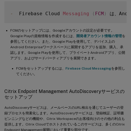
-
  Firebase Cloud 
Messaging
(
FCM
)
FCMのセットアップには、Googleアカウントの設定が必要です。
Google Playの資格情報を作成するには、
開発者アカウント情報の管理
を
参照してください。また、Google Playを使用して、デバイス上の
Android Enterpriseワークスペースに展開するアプリを追加、購入、承
認します。Google Playを使用して、プライベートAndroidアプリ、公開
アプリ、およびサードパーティアプリを展開できます。
FCMをセットアップするには、
Firebase Cloud Messaging
を参照し
てください。
Citrix Endpoint Management AutoDiscoveryサービスの
セットアップ
AutoDiscoveryサービスは、メールベースのURL検出を通じてユーザーの登
録プロセスを簡素化します。AutoDiscoveryサービスは、登録検証、証明書
ピンニングなどの機能や、Citrix Workspaceのお客様向けのその他の利点も
提供します。Citrix Cloudでホストされているこのサービスは、多くのCitrix
Endpoint Management展開において重要な部分です。