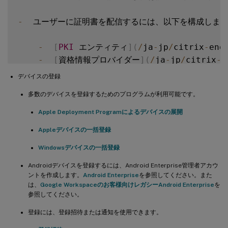
-
  ユーザーに証明書を配信するには、以下を構成します
-
[
PKI
 エンティティ
]
(
/
ja
-
jp
/
citrix
-
end
-
[
資格情報プロバイダー
]
(
/
ja
-
jp
/
citrix
-
e
デバイスの登録
-
  デバイス登録セキュリティモード。デバイス登録セキュリ
多数のデバイスを登録するためのプログラムが利用可能です。
-
  ユーザーがAzure Active Directoryの資
Apple Deployment Programによるデバイスの展開
Appleデバイスの一括登録
Windowsデバイスの一括登録
Androidデバイスを登録するには、Android Enterprise管理者アカウ
ントを作成します。
Android Enterprise
を参照してください。また
は、
Google Workspaceのお客様向けレガシーAndroid Enterprise
を
参照してください。
登録には、登録招待または通知を使用できます。