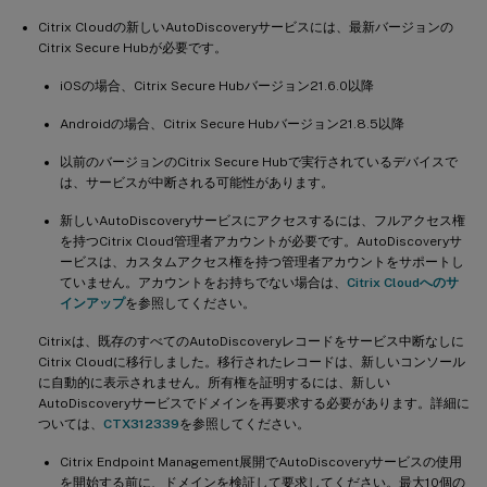
Citrix Cloudの新しいAutoDiscoveryサービスには、最新バージョンの
Citrix Secure Hubが必要です。
iOSの場合、Citrix Secure Hubバージョン21.6.0以降
Androidの場合、Citrix Secure Hubバージョン21.8.5以降
以前のバージョンのCitrix Secure Hubで実行されているデバイスで
は、サービスが中断される可能性があります。
新しいAutoDiscoveryサービスにアクセスするには、フルアクセス権
を持つCitrix Cloud管理者アカウントが必要です。AutoDiscoveryサ
ービスは、カスタムアクセス権を持つ管理者アカウントをサポートし
ていません。アカウントをお持ちでない場合は、
Citrix Cloudへのサ
インアップ
を参照してください。
Citrixは、既存のすべてのAutoDiscoveryレコードをサービス中断なしに
Citrix Cloudに移行しました。移行されたレコードは、新しいコンソール
に自動的に表示されません。所有権を証明するには、新しい
AutoDiscoveryサービスでドメインを再要求する必要があります。詳細に
ついては、
CTX312339
を参照してください。
Citrix Endpoint Management展開でAutoDiscoveryサービスの使用
を開始する前に、ドメインを検証して要求してください。最大10個の