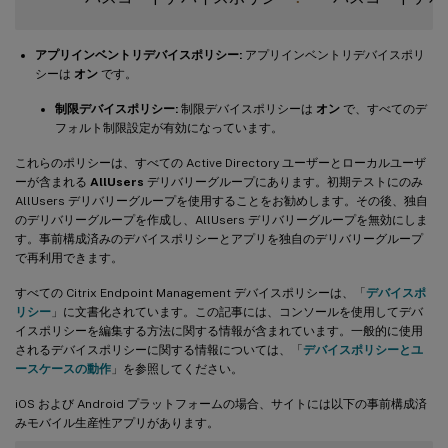
アプリインベントリデバイスポリシー:
アプリインベントリデバイスポリ
シーは
オン
です。
制限デバイスポリシー:
制限デバイスポリシーは
オン
で、すべてのデ
フォルト制限設定が有効になっています。
これらのポリシーは、すべての Active Directory ユーザーとローカルユーザ
ーが含まれる
AllUsers
デリバリーグループにあります。初期テストにのみ
AllUsers デリバリーグループを使用することをお勧めします。その後、独自
のデリバリーグループを作成し、AllUsers デリバリーグループを無効にしま
す。事前構成済みのデバイスポリシーとアプリを独自のデリバリーグループ
で再利用できます。
すべての Citrix Endpoint Management デバイスポリシーは、「
デバイスポ
リシー
」に文書化されています。この記事には、コンソールを使用してデバ
イスポリシーを編集する方法に関する情報が含まれています。一般的に使用
されるデバイスポリシーに関する情報については、「
デバイスポリシーとユ
ースケースの動作
」を参照してください。
iOS および Android プラットフォームの場合、サイトには以下の事前構成済
みモバイル生産性アプリがあります。