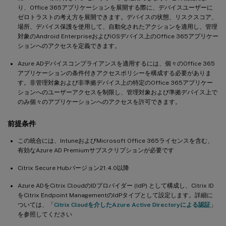
り、Office 365アプリケーションを展開する際に、デバイスユーザーに
ゼロトラストの考え方を展開できます。デバイスの状態、リスクスコア、
場所、デバイス保護を使用して、自動化されたアクションを適用し、管理
対象のAndroid EnterpriseおよびiOSデバイス上のOffice 365アプリケー
ションへのアクセスを定義できます。
Azure ADデバイスコンプライアンスを適用するには、個々のOffice 365
アプリケーションの条件付きアクセスポリシーを構成する必要がありま
す。非管理対象および非準拠デバイス上の特定のOffice 365アプリケー
ションへのユーザーアクセスを制限し、管理対象および準拠デバイス上で
のみ個々のアプリケーションへのアクセスを許可できます。
前提条件
この統合には、IntuneおよびMicrosoft Office 365ライセンスを含む、
有効なAzure AD Premiumサブスクリプションが必要です
Citrix Secure Hubバージョン21.4.0以降
Azure ADをCitrix CloudのIDプロバイダー (IdP) として構成し、Citrix ID
をCitrix Endpoint ManagementのIdPタイプとして設定します。詳細に
ついては、「
Citrix Cloudを介したAzure Active Directoryによる認証
」
を参照してください