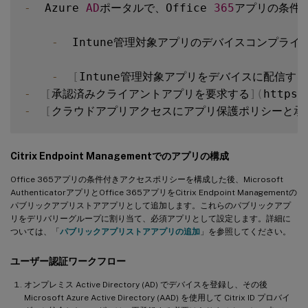
-
  Azure 
AD
ポータルで、Office 
365
アプリの条件
-
  Intune管理対象アプリのデバイスコンプラ
-
[
Intune管理対象アプリをデバイスに配信す
-
[
承認済みクライアントアプリを要求する
]
(
https
:
-
[
クラウドアプリアクセスにアプリ保護ポリシーと承
Citrix Endpoint Managementでのアプリの構成
Office 365アプリの条件付きアクセスポリシーを構成した後、Microsoft
AuthenticatorアプリとOffice 365アプリをCitrix Endpoint Managementの
パブリックアプリストアアプリとして追加します。これらのパブリックアプ
リをデリバリーグループに割り当て、必須アプリとして設定します。詳細に
ついては、「
パブリックアプリストアアプリの追加
」を参照してください。
ユーザー認証ワークフロー
オンプレミス Active Directory (AD) でデバイスを登録し、その後
Microsoft Azure Active Directory (AAD) を使用して Citrix ID プロバイ