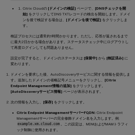
Citrix Cloudの
[ドメインの検証]
ページで、
[DNSチェックを開
始]
をクリックしてDNS TXTレコードの検出を開始します。ドメイ
ンを後で検証する場合は、
[ドメインを後で検証]
をクリックしま
す。
検証プロセスには通常約1時間かかります。ただし、応答が返されるまで
に最大2日かかる場合があります。ステータスチェック中にログアウトし
て再度ログインしても問題ありません。
設定が完了すると、ドメインのステータスは
[保留中]
から
[検証済み]
に
変わります。
ドメインを要求した後、AutoDiscoveryサービスに関する情報を提供しま
す。追加したドメインの省略記号メニューをクリックし、
[Citrix
Endpoint Management情報の追加]
をクリックします。
[AutoDiscoveryサービス情報]
ページが表示されます。
次の情報を入力し、
[保存]
をクリックします。
Citrix Endpoint ManagementサーバーFQDN:
Citrix Endpoint
Managementサーバーの完全修飾ドメイン名を入力します。例:
example.xm.cloud.com
。この設定は、MDMおよびMAMトラフィ
ック制御に使用されます。