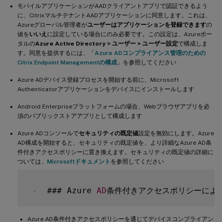
モバイルアプリケーションがAADクライアントアプリで認証できるよう
に、CitrixマルチテナントAADアプリケーションに同意します。これは、
Azureグローバル管理者が
ユーザーはアプリケーションを登録できます
の
値を
いいえ
に設定している場合にのみ必要です。この設定は、Azureポー
タルの
Azure Active Directory > ユーザー > ユーザー設定
で構成しま
す。同意を提供するには、「
Azure ADコンプライアンス管理のための
Citrix Endpoint Managementの構成
」を参照してください
Azure ADデバイス登録プロセスを開始する前に、Microsoft
Authenticatorアプリケーションをデバイスにインストールします
Android Enterpriseプラットフォームの場合、Webブラウザアプリを必
須のパブリックストアアプリとして構成します
Azure ADコンソールで
セキュリティの既定値
設定を無効にします。Azure
AD構成を開始すると、セキュリティの既定値を、より詳細なAzure AD条
件付きアクセスポリシーに置き換えます。セキュリティの既定値の詳細に
ついては、
Microsoftドキュメント
を参照してください
-
  ### Azure 
AD
Azure AD条件付きアクセスポリシーを通じてデバイスコンプライアン