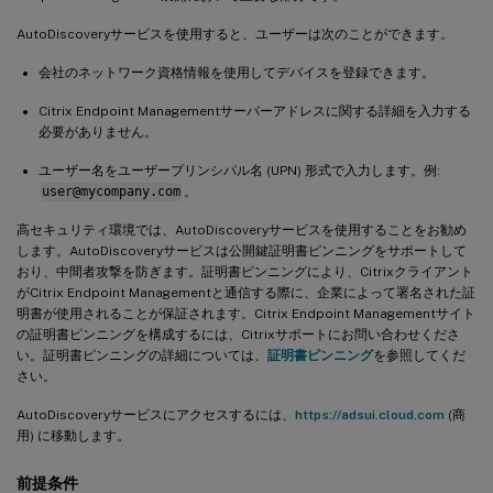
AutoDiscoveryサービスを使用すると、ユーザーは次のことができます。
会社のネットワーク資格情報を使用してデバイスを登録できます。
Citrix Endpoint Managementサーバーアドレスに関する詳細を入力する
必要がありません。
ユーザー名をユーザープリンシパル名 (UPN) 形式で入力します。例:
user@mycompany.com
。
高セキュリティ環境では、AutoDiscoveryサービスを使用することをお勧め
します。AutoDiscoveryサービスは公開鍵証明書ピンニングをサポートして
おり、中間者攻撃を防ぎます。証明書ピンニングにより、Citrixクライアント
がCitrix Endpoint Managementと通信する際に、企業によって署名された証
明書が使用されることが保証されます。Citrix Endpoint Managementサイト
の証明書ピンニングを構成するには、Citrixサポートにお問い合わせくださ
い。証明書ピンニングの詳細については、
証明書ピンニング
を参照してくだ
さい。
AutoDiscoveryサービスにアクセスするには、
https://adsui.cloud.com
(商
用) に移動します。
前提条件