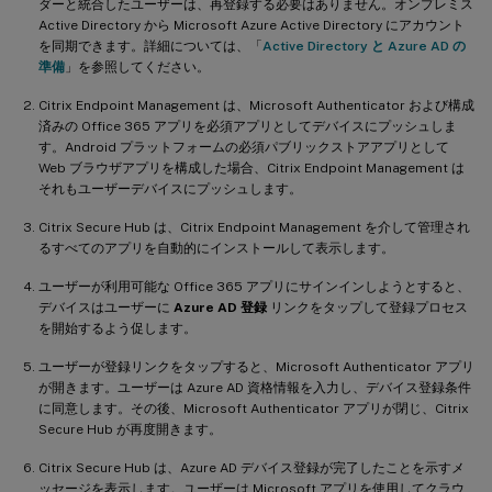
ダーと統合したユーザーは、再登録する必要はありません。オンプレミス
Active Directory から Microsoft Azure Active Directory にアカウント
を同期できます。詳細については、「
Active Directory と Azure AD の
準備
」を参照してください。
Citrix Endpoint Management は、Microsoft Authenticator および構成
済みの Office 365 アプリを必須アプリとしてデバイスにプッシュしま
す。Android プラットフォームの必須パブリックストアアプリとして
Web ブラウザアプリを構成した場合、Citrix Endpoint Management は
それもユーザーデバイスにプッシュします。
Citrix Secure Hub は、Citrix Endpoint Management を介して管理され
るすべてのアプリを自動的にインストールして表示します。
ユーザーが利用可能な Office 365 アプリにサインインしようとすると、
デバイスはユーザーに
Azure AD 登録
リンクをタップして登録プロセス
を開始するよう促します。
ユーザーが登録リンクをタップすると、Microsoft Authenticator アプリ
が開きます。ユーザーは Azure AD 資格情報を入力し、デバイス登録条件
に同意します。その後、Microsoft Authenticator アプリが閉じ、Citrix
Secure Hub が再度開きます。
Citrix Secure Hub は、Azure AD デバイス登録が完了したことを示すメ
ッセージを表示します。ユーザーは Microsoft アプリを使用してクラウ