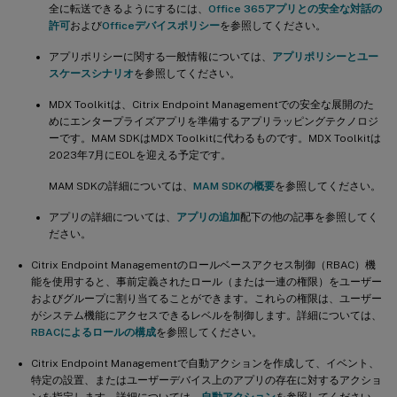
全に転送できるようにするには、
Office 365アプリとの安全な対話の
許可
および
Officeデバイスポリシー
を参照してください。
アプリポリシーに関する一般情報については、
アプリポリシーとユー
スケースシナリオ
を参照してください。
MDX Toolkitは、Citrix Endpoint Managementでの安全な展開のた
めにエンタープライズアプリを準備するアプリラッピングテクノロジ
ーです。MAM SDKはMDX Toolkitに代わるものです。MDX Toolkitは
2023年7月にEOLを迎える予定です。
MAM SDKの詳細については、
MAM SDKの概要
を参照してください。
アプリの詳細については、
アプリの追加
配下の他の記事を参照してく
ださい。
Citrix Endpoint Managementのロールベースアクセス制御（RBAC）機
能を使用すると、事前定義されたロール（または一連の権限）をユーザー
およびグループに割り当てることができます。これらの権限は、ユーザー
がシステム機能にアクセスできるレベルを制御します。詳細については、
RBACによるロールの構成
を参照してください。
Citrix Endpoint Managementで自動アクションを作成して、イベント、
特定の設置、またはユーザーデバイス上のアプリの存在に対するアクショ
ンを指定します。詳細については、
自動アクション
を参照してください。