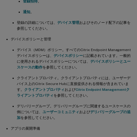
登録招待
。
通知
。
登録の詳細については、
デバイス管理
およびそのノード配下の記事を
参照してください。
デバイスポリシーと管理
デバイス（MDM）ポリシー。すべてのCitrix Endpoint Management
デバイスポリシーは、
デバイスポリシー
に記載されています。一般的
に使用されるデバイスポリシーについては、
デバイスポリシーとユー
スケースの動作
を参照してください。
クライアントプロパティ。クライアントプロパティには、ユーザーデ
バイス上のCitrix Secure Hubに直接提供される情報が含まれていま
す。
クライアントプロパティ
および
Citrix Endpoint Managementク
ライアントプロパティ
を参照してください。
デリバリーグループ。デリバリーグループに関連するユースケースの
例については、
ユーザーコミュニティ
および
デリバリーグループの追
加
を参照してください。
アプリの展開準備