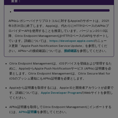
重要：
APNsレガシーバイナリプロトコルに対するAppleのサポートは、2021
年3月31日に終了します。Appleは、代わりにHTTP/2ベースのAPNsプ
ロバイダーAPIを使用することを推奨しています。バージョン20.1.0以
降、Citrix Endpoint ManagementはHTTP/2ベースのAPIをサポートし
ています。詳細については、
https://developer.apple.com/
のニュー
ス更新「Apple Push Notification Service Update」を参照してくだ
さい。APNsへの接続確認については、
接続確認
を参照してください。
Citrix Endpoint Managementは、iOSデバイスを登録および管理するた
めに、AppleからApple Push Notificationサービス (APNs) 証明書を必
要とします。Citrix Endpoint Managementは、Citrix Secure Mail for
iOSのプッシュ通知にもAPNs証明書を必要とします。
Appleから証明書を取得するには、Apple IDと開発者アカウントが必要で
す。詳細については、
Apple Developer Program
のWebサイトを参照し
てください。
APNs証明書を取得してCitrix Endpoint Managementにインポートする
には、
APNs証明書
を参照してください。