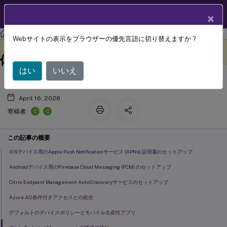
製品ドキュメン
JA
×
ト
Citrix Endpoint Management
Webサイトの表示をブラウザーの優先言語に切り替えますか ?
デバイスの登録とリソースの配信の準
このコンテンツは動的に機械
フィードバックを提供する
翻訳されています。
備
はい
いいえ
April 16, 2026
C
C
寄稿者:
この記事の概要
iOSデバイス用のApple Push Notificationサービス (APNs) 証明書のセットアップ
Androidデバイス用のFirebase Cloud Messaging (FCM) のセットアップ
Citrix Endpoint Management AutoDiscoveryサービスのセットアップ
Azure AD条件付きアクセスとの統合
デフォルトのデバイスポリシーとモバイル生産性アプリ