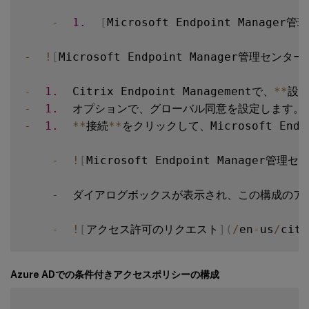
-
1.
[
Microsoft Endpoint Manager
-
!
[
Microsoft Endpoint Manager管理センター
-
1.
  Citrix Endpoint Managementで、
**
設定
-
1.
  オプションで、グローバル同意を設定します
-
1.
**
接続
**
をクリックして、Microsoft End
-
!
[
Microsoft Endpoint Manager
-
  ダイアログボックスが表示され、この構成のア
-
!
[
アクセス許可のリクエスト
]
(
/
en
-
us
/
citr
Azure ADでの条件付きアクセスポリシーの構成