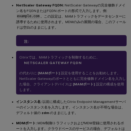
NetScaler Gateway FQDN:
NetScaler Gatewayの完全修飾ドメイ
ン名をFQDNまたはFQDN:ポートの形式で入力します。例:
example.com
。この設定は、MAMトラフィックをデータセンターに
誘導するために使用されます。MDMのみの展開の場合、このフィール
ドは空白のままにします。
注:
Citrixでは、MAMトラフィックを制御するために、
NETSCALER GATEWAY FQDN
の代わりに
[MAMポート]
設定を使用することをお勧めします。
NetScaler Gatewayのポートとともに完全修飾ドメイン名を入力し
た場合、クライアントデバイスは
[MAMポート]
設定の構成を使用
します。
インスタンス名:
以前に構成したCitrix Endpoint Managementサーバ
ーのインスタンス名を入力します。インスタンス名が不明な場合は、
デフォルト値の
zdm
のままにします。
MDMポート:
MDM制御トラフィックおよびMDM登録に使用されるポ
ートを入力します。クラウドベースのサービスの場合、デフォルトは