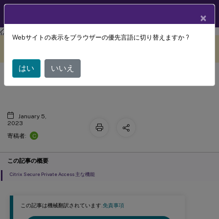
製品ドキュメン
JA
×
ト
Citrix Secure Private Access
Webサイトの表示をブラウザーの優先言語に切り替えますか ?
このコンテンツは動的に機械
フィードバックを提供する
翻訳されています。
はい
いいえ
Citrix Secure Private Access
January 5,
2023
C
寄稿者:
この記事の概要
Citrix Secure Private Access 主な機能
この記事は機械翻訳されています.
免責事項