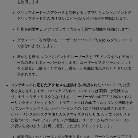
を使用します。
クリップボードへのアクセスを制限する：アプリとエンドポイントの
クリップボード間の切り取り/コピー/貼り付け操作を無効にします。
印刷を制限する:アプリブラウザ内から印刷する機能を無効にします。
ダウンロードを制限する:ユーザーが SaaS アプリ内からダウンロード
できないようにします。
透かしを表示: エンドポイントのユーザー名とIPアドレスを示す画面ベ
ースの透かしをオーバーレイします。ユーザーがスクリーンショット
を印刷または撮ろうとすると、透かしが画面に表示されたとおりに表
示されます。
コンテキストに応じたアクセスを提供する
-承認された SaaS アプリは安
全と見なされますが、SaaS アプリ内のコンテンツは実際には危険であ
り、セキュリティリスクとなります。ユーザーがSaaSアプリ内のハイパ
ーリンクをクリックすると、トラフィックはWebフィルタリング機能を介
してルーティングされ、ハイパーリンクのリスク評価が提供されます。ハ
イパーリンクのリスク評価とカスタマイズされた URL カテゴリのリスト
に基づいて、Web フィルタリング機能は、ユーザーからのハイパーリン
ク要求を次のように許可、拒否、またはリダイレクトします。
承認済み：ハイパーリンクは安全と見なされ、ワークスペースアプリ