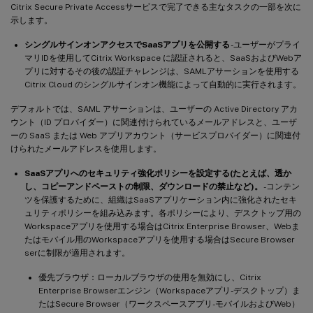
Citrix Secure Private Accessサービスで完了できる主なタスクの一部を次に
示します。
シングルサインオンアクセスでSaaSアプリを公開する
-ユーザーがプライ
マリIDを使用してCitrix Workspace に認証されると、SaaSおよびWebア
プリに対するその後の認証チャレンジは、SAMLアサーションを使用する
Citrix Cloud のシングルサインオン機能によって自動的に実行されます。
デフォルトでは、SAML アサーションは、ユーザーの Active Directory アカ
ウント（ID プロバイダー）に関連付けられているメールアドレスと、ユーザ
ーの SaaS または Web アプリアカウント（サービスプロバイダー）に関連付
けられたメールアドレスを使用します。
SaaSアプリへのセキュリティ強化ポリシーを設定する(たとえば、透か
し、コピーアンドペーストの制限、ダウンロードの禁止など)。
-コンテン
ツを保護するために、組織はSaaSアプリケーション内に強化されたセキ
ュリティポリシーを組み込みます。各ポリシーにより、デスクトップ用の
Workspaceアプリを使用する場合はCitrix Enterprise Browser、Webま
たはモバイル用のWorkspaceアプリを使用する場合はSecure Browser
serに制限が適用されます。
優先ブラウザ：ローカルブラウザの使用を無効にし、Citrix
Enterprise Browserエンジン（Workspaceアプリ-デスクトップ）ま
たはSecure Browser（ワークスペースアプリ-モバイルおよびWeb）