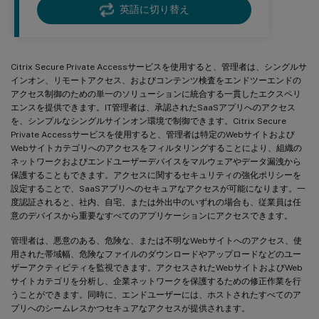
英語に切り替え
Citrix Secure Private Accessサービスを使用すると、管理者は、シングルサ
インオン、リモートアクセス、およびコンテンツ検査をエンドツーエンドの
アクセス制御のための単一のソリューションに統合する一貫したエクスペリ
エンスを提供できます。IT管理者は、承認されたSaaSアプリへのアクセス
を、シンプルなシングルサインオン環境で制御できます。Citrix Secure
Private Accessサービスを使用すると、管理者は特定のWebサイトおよび
Webサイトカテゴリへのアクセスをフィルタリングすることにより、組織の
ネットワークおよびエンドユーザーデバイスをマルウェアやデータ漏洩から
保護することもできます。アクセスに関するセキュリティの強化ポリシーを
設定することで、SaaSアプリへのセキュアなアクセスが可能になります。一
度認証されると、社内、自宅、または外出中のいずれの場合も、従業員は任
意のデバイスから重要なすべてのアプリケーションにアクセスできます。
管理者は、悪意のある、危険な、または不明なWebサイトへのアクセス、使
用された帯域幅、危険なファイルのダウンロードやアップロードなどのユー
ザーアクティビティを監視できます。アクセスされたWebサイトおよびWeb
サイトカテゴリを分析し、企業ネットワークを保護するための修正作業を行
うことができます。同時に、エンドユーザーには、ホストされたすべてのア
プリへのシームレスかつセキュアなアクセスが提供されます。