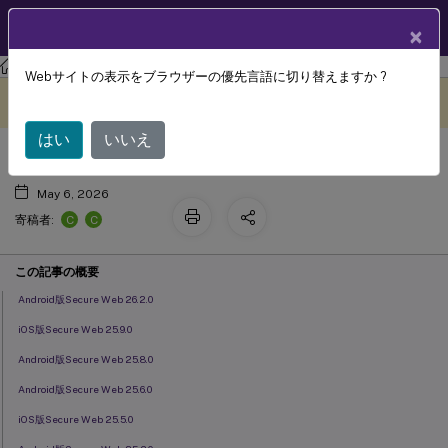
製品ドキュメン
JA
×
ト
Secure Web
Webサイトの表示をブラウザーの優先言語に切り替えますか ?
既知の不具合と修正済みの不具合
このコンテンツは動的に機械
フィードバックを提供する
翻訳されています。
はい
いいえ
May 6, 2026
C
C
寄稿者:
この記事の概要
Android版Secure Web 26.2.0
iOS版Secure Web 25.9.0
Android版Secure Web 25.8.0
Android版Secure Web 25.6.0
iOS版Secure Web 25.5.0