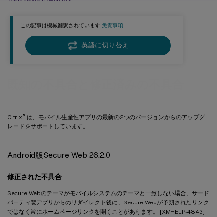
Android版Secure Web 25.3.0
iOS版Secure Web 25.1.0
この記事は機械翻訳されています.
免責事項
Android版Secure Web 25.1.0
iOS版Secure Web 24.11.0
英語に切り替え
Android版Secure Web 24.9.0
iOS版Secure Web 24.9.0
既知の不具合と修正済みの不具合
Android版Secure Web 24.8.0
iOS版Secure Web 24.3.0
®
Citrix
は、モバイル生産性アプリの最新の2つのバージョンからのアップグ
Android版Secure Web 24.3.0
レードをサポートしています。
iOS版Secure Web 24.2.0
Android版Secure Web 24.1.0
Android版Secure Web 26.2.0
iOS版Secure Web 23.9.0
Android版Secure Web 23.8.0
修正された不具合
Android版Secure Web 23.7.0
Secure Webのテーマがモバイルシステムのテーマと一致しない場合、サード
パーティ製アプリからのリダイレクト後に、Secure Webが予期されたリンク
Android版Secure Web 23.5.0
ではなく常にホームページリンクを開くことがあります。 [XMHELP-4843]