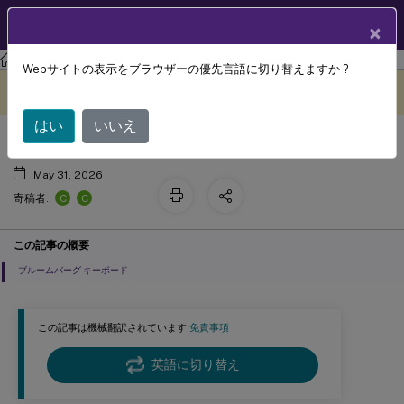
製品ドキュメン
JA
×
ト
Citrix Virtual Apps and Desktops 7 2203 LTSR
Webサイトの表示をブラウザーの優先言語に切り替えますか ?
特殊キーボード
このコンテンツは動的に機械
フィードバックを提供する
翻訳されています。
はい
いいえ
May 31, 2026
C
C
寄稿者:
この記事の概要
ブルームバーグ キーボード
この記事は機械翻訳されています.
免責事項
英語に切り替え