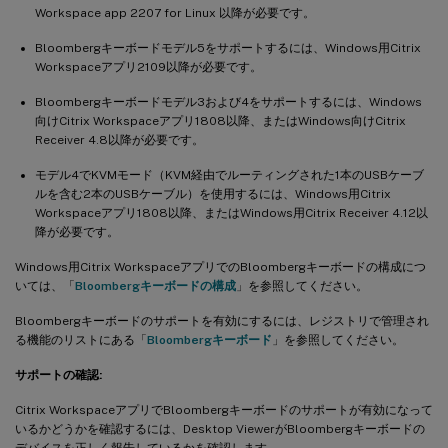
Workspace app 2207 for Linux 以降が必要です。
Bloombergキーボードモデル5をサポートするには、Windows用Citrix
Workspaceアプリ2109以降が必要です。
Bloombergキーボードモデル3および4をサポートするには、Windows
向けCitrix Workspaceアプリ1808以降、またはWindows向けCitrix
Receiver 4.8以降が必要です。
モデル4でKVMモード（KVM経由でルーティングされた1本のUSBケーブ
ルを含む2本のUSBケーブル）を使用するには、Windows用Citrix
Workspaceアプリ1808以降、またはWindows用Citrix Receiver 4.12以
降が必要です。
Windows用Citrix WorkspaceアプリでのBloombergキーボードの構成につ
いては、「
Bloombergキーボードの構成
」を参照してください。
Bloombergキーボードのサポートを有効にするには、レジストリで管理され
る機能のリストにある「
Bloombergキーボード
」を参照してください。
サポートの確認:
Citrix WorkspaceアプリでBloombergキーボードのサポートが有効になって
いるかどうかを確認するには、Desktop ViewerがBloombergキーボードの
デバイスを正しく報告しているかを確認します。