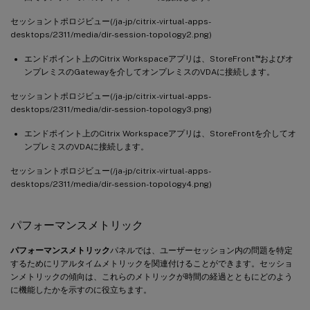
セッショントポロジビュー(/ja-jp/citrix-virtual-apps-
desktops/2311/media/dir-session-topology2.png)
™
エンドポイント上のCitrix Workspaceアプリは、StoreFront
およびオ
ンプレミスのGatewayを介してオンプレミスのVDAに接続します。
セッショントポロジビュー(/ja-jp/citrix-virtual-apps-
desktops/2311/media/dir-session-topology3.png)
エンドポイント上のCitrix Workspaceアプリは、StoreFrontを介してオ
ンプレミスのVDAに接続します。
セッショントポロジビュー(/ja-jp/citrix-virtual-apps-
desktops/2311/media/dir-session-topology4.png)
パフォーマンスメトリック
パフォーマンスメトリック
パネルでは、ユーザーセッション内の問題を特定
するためにリアルタイムメトリックを関連付けることができます。セッショ
ンメトリックの傾向は、これらのメトリックが時間の経過とともにどのよう
に機能したかを示すのに役立ちます。