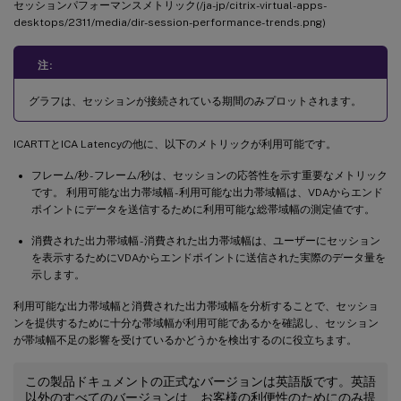
セッションパフォーマンスメトリック(/ja-jp/citrix-virtual-apps-
desktops/2311/media/dir-session-performance-trends.png)
注:
グラフは、セッションが接続されている期間のみプロットされます。
ICARTTとICA Latencyの他に、以下のメトリックが利用可能です。
フレーム/秒 - フレーム/秒は、セッションの応答性を示す重要なメトリック
です。 利用可能な出力帯域幅 - 利用可能な出力帯域幅は、VDAからエンド
ポイントにデータを送信するために利用可能な総帯域幅の測定値です。
消費された出力帯域幅 - 消費された出力帯域幅は、ユーザーにセッション
を表示するためにVDAからエンドポイントに送信された実際のデータ量を
示します。
利用可能な出力帯域幅と消費された出力帯域幅を分析することで、セッショ
ンを提供するために十分な帯域幅が利用可能であるかを確認し、セッション
が帯域幅不足の影響を受けているかどうかを検出するのに役立ちます。
この製品ドキュメントの正式なバージョンは英語版です。英語
以外のすべてのバージョンは、お客様の利便性のためにのみ提