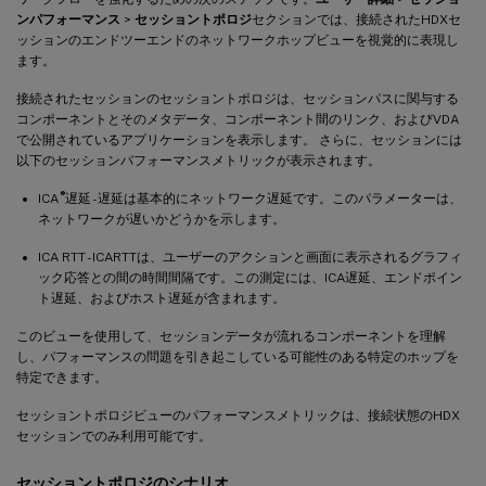
ンパフォーマンス
>
セッショントポロジ
セクションでは、接続されたHDXセ
ッションのエンドツーエンドのネットワークホップビューを視覚的に表現し
ます。
接続されたセッションのセッショントポロジは、セッションパスに関与する
コンポーネントとそのメタデータ、コンポーネント間のリンク、およびVDA
で公開されているアプリケーションを表示します。 さらに、セッションには
以下のセッションパフォーマンスメトリックが表示されます。
®
ICA
遅延 - 遅延は基本的にネットワーク遅延です。このパラメーターは、
ネットワークが遅いかどうかを示します。
ICA RTT - ICARTTは、ユーザーのアクションと画面に表示されるグラフィ
ック応答との間の時間間隔です。この測定には、ICA遅延、エンドポイン
ト遅延、およびホスト遅延が含まれます。
このビューを使用して、セッションデータが流れるコンポーネントを理解
し、パフォーマンスの問題を引き起こしている可能性のある特定のホップを
特定できます。
セッショントポロジビューのパフォーマンスメトリックは、接続状態のHDX
セッションでのみ利用可能です。
セッショントポロジのシナリオ