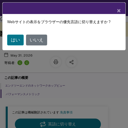
製品ドキュメン
JA
×
ト
Citrix Virtual Apps and Desktops 7 2311
Director
Webサイトの表示をブラウザーの優先言語に切り替えますか ?
セッションパフォーマンスの問題を診
このコンテンツは動的に機械
フィードバックを提供する
翻訳されています。
断する
はい
いいえ
May 31, 2026
C
C
寄稿者:
この記事の概要
エンドツーエンドのネットワークホップビュー
パフォーマンスメトリック
この記事は機械翻訳されています.
免責事項
英語に切り替え