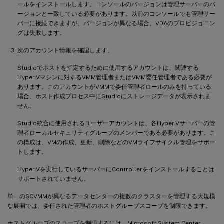
ールをインストールします。コンソールのバージョンは管理サーバーのバ
ージョンと一致している必要があります。以前のコンソールでも管理サー
バーに接続できますが、バージョンが異なる場合、VDAのプロビジョニン
グは失敗します。
次のアカウント情報を確認します。
Studioでホストを指定するために使用するアカウントは、関連する
Hyper-Vマシンに対するVMM管理者またはVMM委任管理者である必要が
あります。このアカウントがVMMで委任管理者ロールのみを持っている
場合、ホスト作成プロセス中にStudioにストレージデータが表示されま
せん。
Studio統合に使用されるユーザーアカウントは、各Hyper-Vサーバーの管
理者ローカルセキュリティグループのメンバーである必要があります。こ
の構成は、VMの作成、更新、削除などのVMライフサイクル管理をサポー
トします。
Hyper-Vを実行しているサーバーにControllerをインストールすることは
サポートされていません。
単一のSCVMMが異なるデータセンターの複数のクラスターを管理する大規模
な展開では、委任された管理者のホストグループスコープを制限できます。
ホストグループのスコープを制限するには、Microsoft System Center