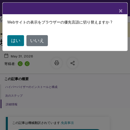
製品ドキュメン
JA
×
ト
Citrix Virtual Apps and Desktops 7 2311
Webサイトの表示をブラウザーの優先言語に切り替えますか ?
マイクロソフト システム センター バ
このコンテンツは動的に機械
フィードバックを提供する
翻訳されています。
ーチャル マシン マネージャー 仮想化環
はい
いいえ
境
May 31, 2026
C
C
寄稿者:
この記事の概要
ハイパーバイザーのインストールと構成
次のステップ
詳細情報
この記事は機械翻訳されています.
免責事項