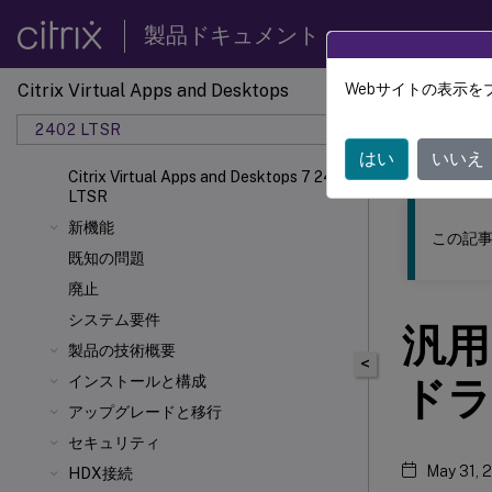
製品ドキュメント
Citrix Virtual Apps and Desktops
Webサイトの表示を
このコンテン
2402 LTSR
Citrix
はい
いいえ
Citrix Virtual Apps and Desktops 7 2402
LTSR
新機能
この記事
既知の問題
廃止
システム要件
汎用
製品の技術概要
<
インストールと構成
ドラ
アップグレードと移行
セキュリティ
May 31, 
HDX接続