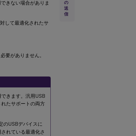
用できない場合がありま
の
汎用
送
USB
信
リダ
イレ
イスに対して最適化されたサ
クト
を構
成す
る
る必要がありません。
汎用
USB
リダ
イレ
クト
を有
効に
する
できます。汎用USB
されたサポートの両方
汎用
USB
リダ
特定のUSBデバイスに
イレ
クト
明されている最適化さ
で利