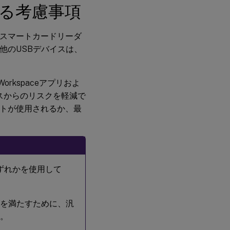
する考慮事項
ュリ
ティ
制御
、スマートカードリーダ
他のUSBデバイスは、
rkspaceアプリおよ
スからのリスクを軽減で
クトが使用されるか、最
いずれかを使用して
ズを満たすために、汎
い。