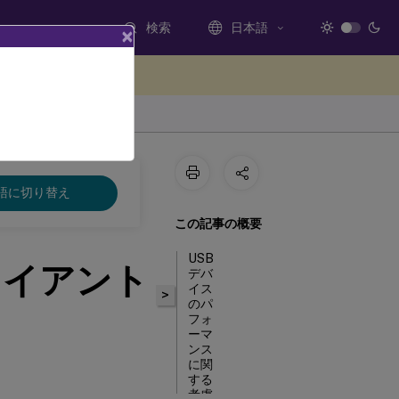
検索
日本語
×
ードバックを提供する
語に切り替え
この記事の概要
USB
ライアント
デバ
イス
>
のパ
フォ
ーマ
ンス
に関
する
考慮