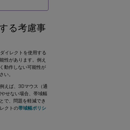
用可
能な
USB
デバ
イス
関する考慮事
の種
類を
構成
する
リダイレクトを使用する
可能性があります。例え
USB
デバ
く動作しない可能性が
イス
さい。
の使
用と
取り
例えば、3Dマウス（通
外し
増やせない場合、帯域幅
とで、問題を軽減でき
USB
イレクトの
帯域幅ポリシ
大容
量記
憶装
置の
セキ