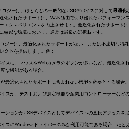
ノロジーは、ほとんどの一般的なUSBデバイスに対して
最適化
適化されたサポートは、WAN経由でより優れたパフォーマン
ーエクスペリエンスを向上させます。最適化されたサポートは
に敏感な環境において、通常は最良の選択肢です。
ノロジーは、最適化されたサポートがない、または不適切な特
イレクト
を提供します。例：
バイスに、マウスやWebカメラのボタンが多いなど、最適化さ
高度な機能がある場合。
ーが最適化されたサポートに含まれない機能を必要とする場合
デバイスが、テストおよび測定機器や産業用コントローラーなど
ケーションがUSBデバイスとしてデバイスへの直接アクセスを
バイスにWindowsドライバーのみが利用可能である場合。た