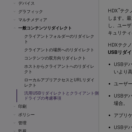
デバイス
™
HDX
テク
グラフィック
します。最
マルチメディア
し、ユーザ
一般コンテンツリダイレクト
キュリティ
クライアントフォルダーのリダイレク
ト
HDXテク
クライアントの場所へのリダイレクト
USBリダ
コンテンツの双方向リダイレクト
USBデ
ホストからクライアントへのリダイレ
いより
クト
ローカルアプリアクセスとURLリダイ
ユーザ
レクト
汎用USBリダイレクトとクライアント側
USB
ドライブの考慮事項
場合。
印刷
ポリシー
アプリ
管理
USBデ
監視