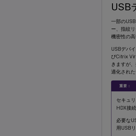
US
一部のUS
ー、指紋リ
機密性の高
USBデバイ
びCitrix Vi
きますが、
適化された
重要：
セキュリ
HDX接
必要なU
用USB