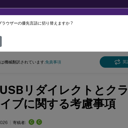
ブラウザーの優先言語に切り替えますか ?
ツは動的に機械翻訳されています。
フィ
 Virtual Apps and Desktops 7 2402 LTSR
英
は機械翻訳されています.
免責事項
USBリダイレクトとク
イブに関する考慮事項
C
C
2026
寄稿者: