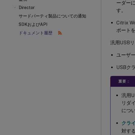
ーダーには、
Director
す。
サードパーティ製品についての通知
Citr
SDKおよびAPI
ポート
ドキュメント履歴
汎用USB
ユーザ
USBク
重要：
汎用
リダ
につい
クラ
対す