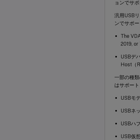
ョンでサポ
汎用USBリ
ンでサポー
The VDA
2019, or
USBデバ
Host
一部の種類
はサポート
USBモ
USBネ
USBハ
USB仮