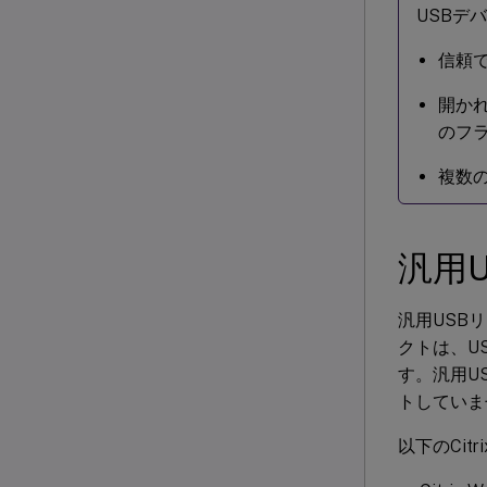
USBデ
信頼
開か
のフ
複数
汎用
汎用USB
クトは、US
す。汎用U
トしていま
以下のCit