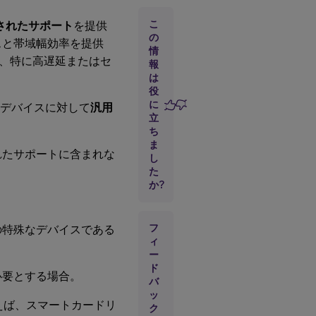
事項
こ
されたサポート
を提供
の
スと帯域幅効率を提供
USB
情
デバ
、特に高遅延またはセ
報
イス
は
のセ
役
キュ
に
殊デバイスに対して
汎用
リテ
立
ィに
関す
ち
る考
ま
れたサポートに含まれな
慮事
し
項
た
か?
。
汎用
USB
フ
の特殊なデバイスである
リダ
イレ
ィ
クト
ー
との
ド
必要とする場合。
互換
バ
性
ッ
とえば、スマートカードリ
ク