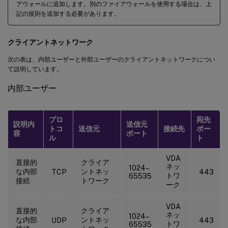
アウォールに追加します。別のファイアウォールを使用する場合は、上
記の規則を追加する必要があります。
クライアントネットワーク
次の表は、内部ユーザーと外部ユーザーのクライアントネットワークについ
て説明しています。
内部ユーザー
プロ
宛先
説明内
送信元
トコ
送信元
接続先
ポー
容
ポート
ル
ト
VDA
直接的
クライア
ネッ
1024–
な内部
ントネッ
TCP
443
トワ
65535
接続
トワーク
ーク
VDA
直接的
クライア
ネッ
1024–
な内部
ントネッ
UDP
443
トワ
65535