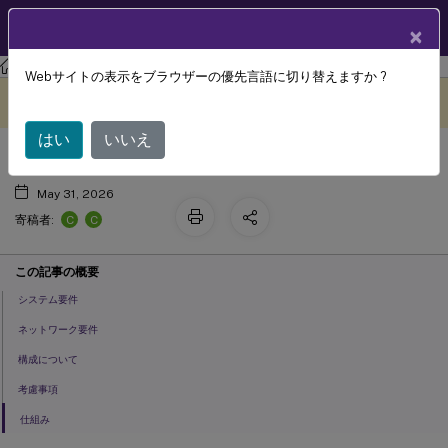
製品ドキュメン
JA
×
ト
Citrix Virtual Apps and Desktops 7 2402 LTSR
Webサイトの表示をブラウザーの優先言語に切り替えますか ?
™
HDX
ダイレクト
このコンテンツは動的に機械
フィードバックを提供する
翻訳されています。
はい
いいえ
May 31, 2026
C
C
寄稿者:
この記事の概要
システム要件
ネットワーク要件
構成について
考慮事項
仕組み