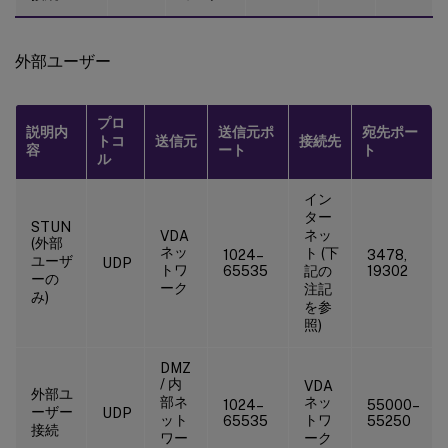
外部ユーザー
プロ
説明内
送信元ポ
宛先ポー
トコ
送信元
接続先
容
ート
ト
ル
イン
ター
STUN
ネッ
VDA
(外部
ネッ
ト (下
1024–
3478,
ユーザ
UDP
トワ
65535
記の
19302
ーの
ーク
注記
み)
を参
照)
DMZ
/ 内
VDA
外部ユ
部ネ
ネッ
1024–
55000–
ーザー
UDP
ット
トワ
65535
55250
接続
ワー
ーク