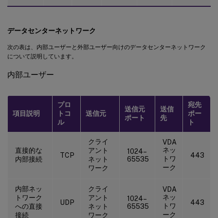
データセンターネットワーク
次の表は、内部ユーザーと外部ユーザー向けのデータセンターネットワーク
について説明しています。
内部ユーザー
プロ
宛先
送信元
送信
項目説明
トコ
送信元
ポー
ポート
先
ル
ト
クライ
VDA
ネッ
直接的な
アント
1024–
TCP
443
トワ
内部接続
ネット
65535
ーク
ワーク
内部ネッ
クライ
VDA
ネッ
トワーク
アント
1024–
UDP
443
トワ
への直接
ネット
65535
ーク
接続
ワーク