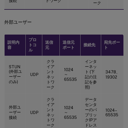
接続
トワーク
ーク
外部ユーザー
プロ
説明内
送信
送信元
宛先ポー
トコ
接続先
容
元
ポート
ト
ル
クラ
インタ
イア
ーネッ
STUN
1024
(外部ユ
ント
ト (下
3478、
～
UDP
ーザー
ネッ
記の注
19302
65535
のみ)
トワ
記を参
ーク
照)
クラ
データ
イア
センタ
外部ユ
1024
ント
ーのパ
1024–
ーザー
～
UDP
ネッ
ブリッ
65535
接続
65535
トワ
クIPア
ーク
ドレス