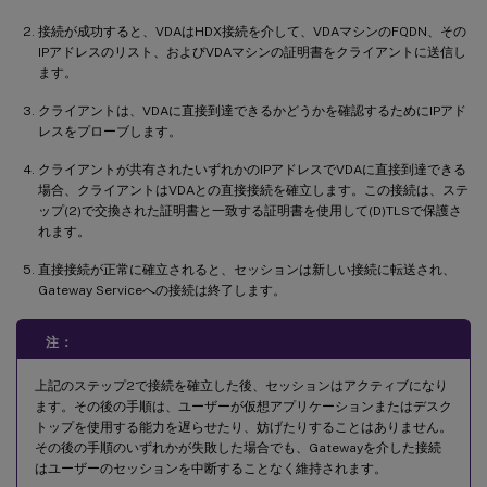
接続が成功すると、VDAはHDX接続を介して、VDAマシンのFQDN、その
IPアドレスのリスト、およびVDAマシンの証明書をクライアントに送信し
ます。
クライアントは、VDAに直接到達できるかどうかを確認するためにIPアド
レスをプローブします。
クライアントが共有されたいずれかのIPアドレスでVDAに直接到達できる
場合、クライアントはVDAとの直接接続を確立します。この接続は、ステ
ップ(2)で交換された証明書と一致する証明書を使用して(D)TLSで保護さ
れます。
直接接続が正常に確立されると、セッションは新しい接続に転送され、
Gateway Serviceへの接続は終了します。
注：
上記のステップ2で接続を確立した後、セッションはアクティブになり
ます。その後の手順は、ユーザーが仮想アプリケーションまたはデスク
トップを使用する能力を遅らせたり、妨げたりすることはありません。
その後の手順のいずれかが失敗した場合でも、Gatewayを介した接続
はユーザーのセッションを中断することなく維持されます。