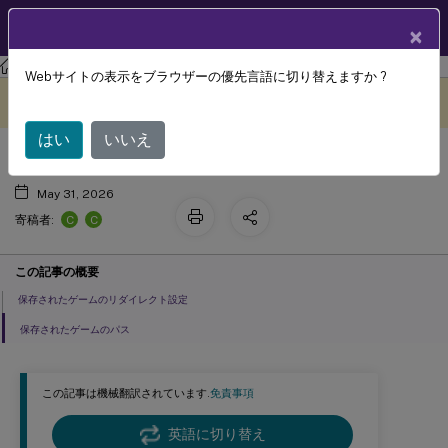
製品ドキュメン
JA
×
ト
Citrix Virtual Apps and Desktops 7 2402 LTSR
リファレンス
Webサイトの表示をブラウザーの優先言語に切り替えますか ?
保存されたゲームのポリシー設定
このコンテンツは動的に機械
フィードバックを提供する
翻訳されています。
はい
いいえ
May 31, 2026
C
C
寄稿者:
この記事の概要
保存されたゲームのリダイレクト設定
保存されたゲームのパス
この記事は機械翻訳されています.
免責事項
英語に切り替え