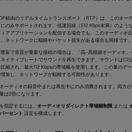
DP経由のリアルタイムトランスポート（RTP）は、このオー
にのみサポートされます。低速回線（512 Kbps未満）のよ
ディアアプリケーションを配信する場合でも、このオーディオ
た、ネットワークに輻輳やパケット損失がある場合も同様です
豊富で音質が重要な接続の場合は、「高 - 高精細オーディオ
はネイティブレートでサウンドを再生できます。サウンドはCD
圧縮され、最大112 Kbpsの帯域幅を使用します。この量のデ
が増加し、ネットワークが輻輳する可能性があります。
オーディオの録音中または再生中にのみ消費されます。両方が
量は2倍になります。
を指定するには、
オーディオリダイレクト帯域幅制限
または
パーセント
設定を構成します。