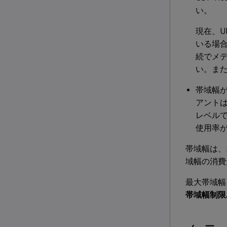
い。
現在、U
いる場合
続でメ
い。ま
帯域幅が
アント
レベルで
使用率
帯域幅は、
域幅の消費
最大帯域幅
帯域幅制限