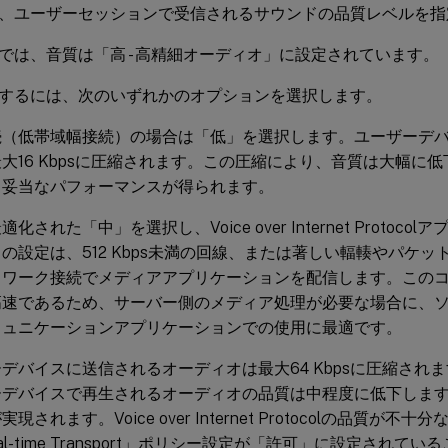
、ユーザーセッションで受信されるサウンドの品質レベルを指
では、音質は「高 - 高精細オーディオ」に設定されています。
するには、次のいずれかのオプションを選択します。
続（低帯域幅接続）の場合は「低」を選択します。ユーザーデ
大16 Kbpsに圧縮されます。この圧縮により、音質は大幅に
も妥当なパフォーマンスが得られます。
化された「中」を選択し、Voice over Internet Protoc
の設定は、512 Kbps未満の回線、または著しい輻輳やパケ
トワーク接続でメディアアプリケーションを配信します。この
高速であるため、サーバー側のメディア処理が必要な場合に、
ミュニケーションアプリケーションでの使用に最適です。
デバイスに送信されるオーディオは最大64 Kbpsに圧縮され
ーデバイスで再生されるオーディオの品質は中程度に低下しま
現されます。Voice over Internet Protocolの品質が不十分な
Real-time Transport」ポリシー設定が「許可」に設定され