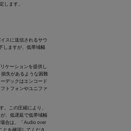
定します。
バイスに送信されるサウ
低下しますが、低帯域幅
olアプリケーションを提供し
ット損失があるような困難
コーデックはエンコード
ソフトフォンやユニファ
ます。この圧縮により、
すが、低遅延で低帯域幅
場合は、「Audio over
ていることを確認してくださ