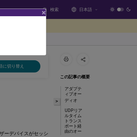
検索
日本語
×
ードバックを提供する
語に切り替え
この記事の概要
アダプテ
ィブオー
ディオ
>
UDPリア
ルタイム
トランス
ポート経
由のオー
ザーデバイスがセッシ