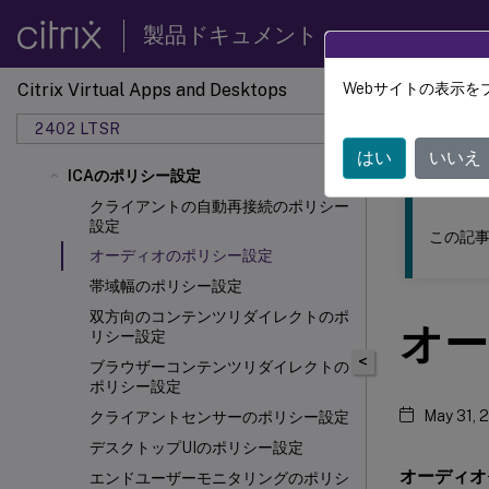
製品ドキュメント
Citrix Virtual Apps and Desktops
Webサイトの表示を
このコンテン
2402 LTSR
Citrix
はい
いいえ
ICAのポリシー設定
クライアントの自動再接続のポリシー
設定
この記事
オーディオのポリシー設定
帯域幅のポリシー設定
双方向のコンテンツリダイレクトのポ
オー
リシー設定
<
ブラウザーコンテンツリダイレクトの
ポリシー設定
May 31, 
クライアントセンサーのポリシー設定
デスクトップUIのポリシー設定
オーディオ
エンドユーザーモニタリングのポリシ