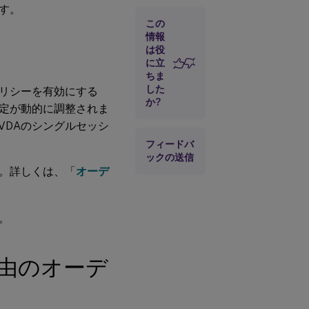
ディオ
す。
この
オーディ
オプラグ
情報
アンドプ
は役
レイ
に立
ちま
オーディ
した
リシーを有効にする
オ品質
か?
定が動的に調整されま
クライア
るVDAのシングルセッシ
ントオー
フィードバ
ディオリ
ックの送信
ダイレク
。詳しくは、「
オーデ
ト
クライア
ントマイ
。
クのリダ
イレクト
経由のオーデ