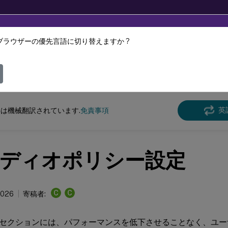
ブラウザーの優先言語に切り替えますか ?
ツは動的に機械翻訳されています。
フィ
 Virtual Apps and Desktops 7 2402 LTSR
リファレンス
英
は機械翻訳されています.
免責事項
ディオポリシー設定
C
C
2026
寄稿者:
セクションには、パフォーマンスを低下させることなく、ユー