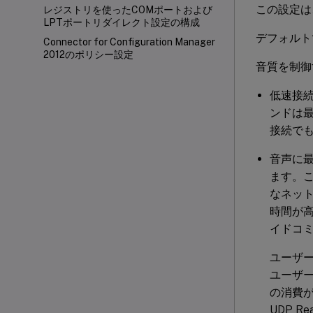
この設定は
レジストリを使ったCOMポートおよび
LPTポートリダイレクト設定の構成
デフォルト
Connector for Configuration Manager
2012のポリシー設定
音質を制御
低速接
ンドは最
接続で
音声に最適
ます。こ
なネッ
時間が
イドコ
ユーザー
ユーザ
の消費が実
UDP 