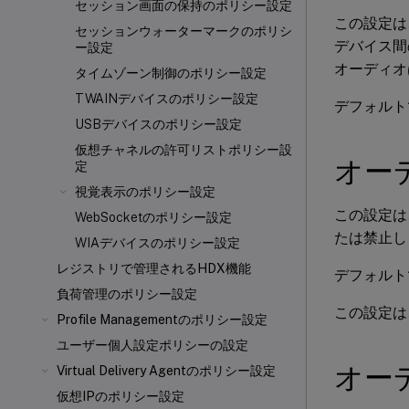
セッション画面の保持のポリシー設定
この設定は
セッションウォーターマークのポリシ
デバイス間
ー設定
オーディオ
タイムゾーン制御のポリシー設定
TWAINデバイスのポリシー設定
デフォルト
USBデバイスのポリシー設定
仮想チャネルの許可リストポリシー設
オー
定
視覚表示のポリシー設定
この設定は
WebSocketのポリシー設定
たは禁止し
WIAデバイスのポリシー設定
レジストリで管理されるHDX機能
デフォルト
負荷管理のポリシー設定
この設定は
Profile Managementのポリシー設定
ユーザー個人設定ポリシーの設定
オー
Virtual Delivery Agentのポリシー設定
仮想IPのポリシー設定