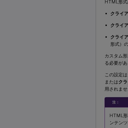
HTML形
クライ
クライ
クライ
形式）
カスタム形
る必要があ
この設定は
または
クラ
用されませ
注：
HTML
ンテンツ