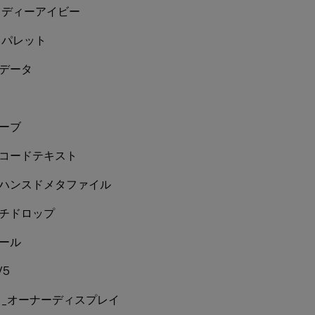
フディーアイビー
フパレット
ンデータ
ェーブ
ニコードテキスト
ンハンスドメタファイル
イチドロップ
ケール
V5
_オーナーディスプレイ