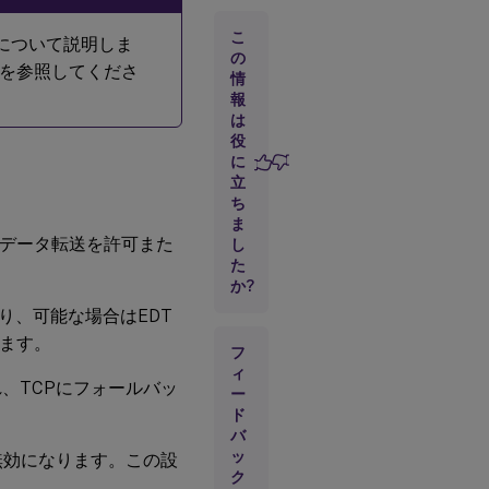
ポ
ー
こ
について説明しま
ト
の
を参照してくださ
情
報
ド
は
ラ
役
ッ
に
グ
立
ア
ン
ち
ド
ま
ド
てデータ転送を許可また
し
ロ
た
ッ
か?
プ
設
り、可能な場合はEDT
定
きます。
フ
ィ
、TCPにフォールバッ
ア
ー
プ
ド
リ
バ
ケ
ッ
無効になります。この設
ー
ク
シ