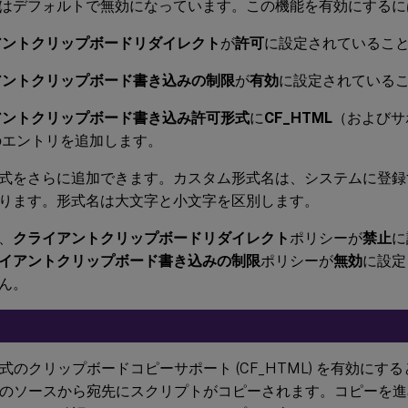
式はデフォルトで無効になっています。この機能を有効にするに
アントクリップボードリダイレクト
が
許可
に設定されているこ
アントクリップボード書き込みの制限
が
有効
に設定されている
アントクリップボード書き込み許可形式
に
CF_HTML
（およびサ
のエントリを追加します。
式をさらに追加できます。カスタム形式名は、システムに登録
ります。形式名は大文字と小文字を区別します。
、
クライアントクリップボードリダイレクト
ポリシーが
禁止
に
イアントクリップボード書き込みの制限
ポリシーが
無効
に設定
ん。
形式のクリップボードコピーサポート (CF_HTML) を有効に
のソースから宛先にスクリプトがコピーされます。コピーを進