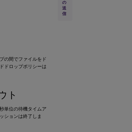
の
ョ
送
ン
信
起
動
待
機
タ
イ
ム
ア
ウ
プの間でファイルをド
ト
ドドロップポリシーは
ク
ラ
イ
ア
ウト
ン
ト
ク
秒単位の待機タイムア
リ
ッ
ッションは終了しま
プ
ボ
ー