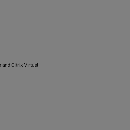
損
失
許
容
モ
ー
ド
損
失
and Citrix Virtual
許
容
し
き
い
値
オ
ー
デ
ィ
オ