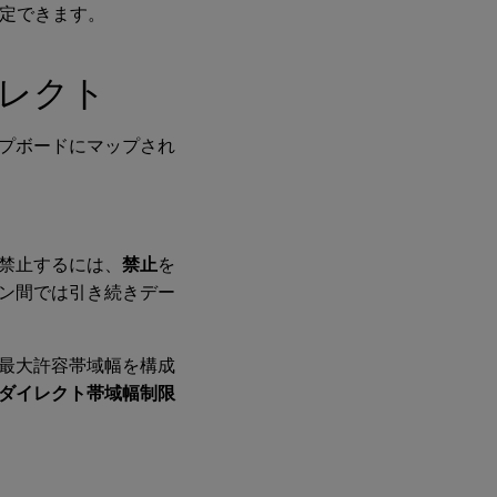
ド
指定できます。
リ
ダ
イ
レクト
レ
ク
ト
プボードにマップされ
デ
ス
ク
ト
ッ
禁止するには、
禁止
を
プ
ン間では引き続きデー
の
起
動
最大許容帯域幅を構成
ダイレクト帯域幅制限
FIDO2
リダ
イレ
クト