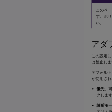
このペー
す。ポリ
い。
アダ
この設定に
は禁止しま
デフォルト
が使用され
優先
。
クしま
診断モ
定はト