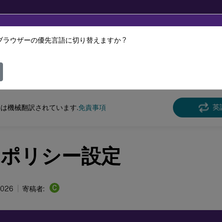
ブラウザーの優先言語に切り替えますか ?
ツは動的に機械翻訳されています。
フィ
英
は機械翻訳されています.
免責事項
®
ポリシー設定
C
2026
寄稿者: