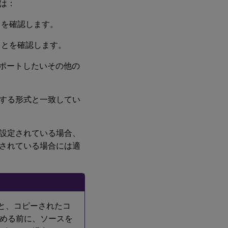
は：
の
損
とを確認します。
失
許
容
ことを確認します。
モ
ー
ポートしたいその他の
ド
ラ
する形式と一致してい
ン
デ
ブ
ー
設定されている場合、
プ
されている場合には適
ロ
ト
コ
ル
ラ
すると、コピーされたコ
ン
デ
める前に、ソースを
ブ