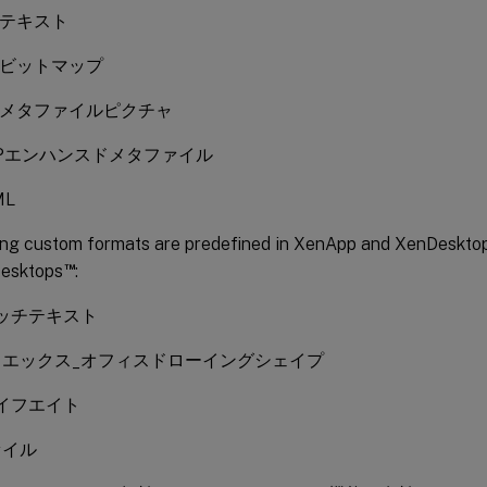
SPテキスト
SPビットマップ
SPメタファイルピクチャ
ISPエンハンスドメタファイル
ML
ing custom formats are predefined in XenApp and XenDesktop 
™
Desktops
:
リッチテキスト
フエックス_オフィスドローイングシェイプ
バイフエイト
ァイル