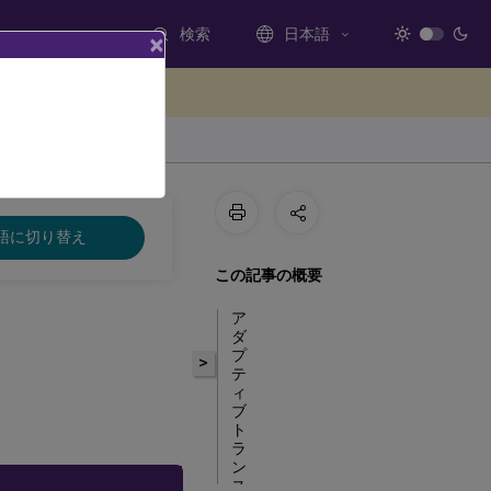
検索
日本語
×
ードバックを提供する
語に切り替え
この記事の概要
ア
ダ
プ
>
テ
ィ
ブ
ト
ラ
ン
ス