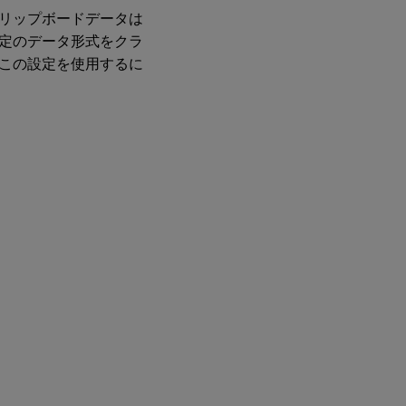
ICA
リップボードデータは
リ
定のデータ形式をクラ
ス
ナ
この設定を使用するに
ー
接
続
タ
イ
ム
ア
ウ
ト
ICA
リ
ス
ナ
ー
ポ
ー
ト
番
号