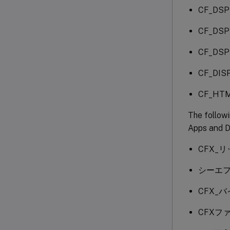
CF_D
CF_D
CF_D
CF_D
CF_HT
The follow
Apps and 
CFX_
シーエ
CFX_
CFXフ