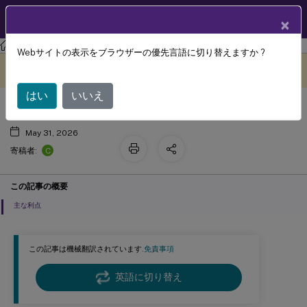
製品ドキュメン
JA
×
ト
Webサイトの表示をブラウザーの優先言語に切り替えますか ?
はじめに
このコンテンツは動的に機械
フィードバックを提供する
翻訳されています。
はい
いいえ
May 31, 2026
C
寄稿者:
この記事の概要
主な利点
この記事は機械翻訳されています.
免責事項
英語に切り替え