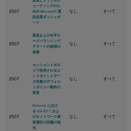
監視とトラブルシ
ューティングのた
なし
すべて
2507
めの Microsoft 通
話品質ダッシュボ
ード
垂直および水平ロ
ードバランシング
なし
すべて
2507
アラートの処理の
改善
セッショントポロ
ジで使用されるエ
ンドポイントデー
なし
すべて
2507
タ収集のデフォル
トポリシー動作の
変更
Director におけ
る ICA RTT およ
なし
すべて
2507
びネットワーク遅
延測定の定義の強
化