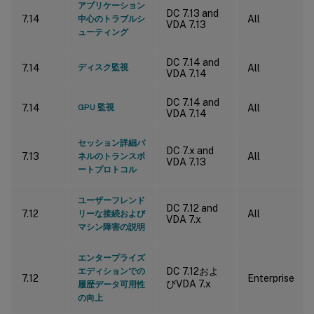
アプリケーション
DC 7.13 and
7.14
All
中心のトラブルシ
VDA 7.13
ューティング
DC 7.14 and
7.14
ディスク監視
All
VDA 7.14
DC 7.14 and
7.14
GPU 監視
All
VDA 7.14
セッション詳細パ
DC 7.x and
7.13
All
ネルのトランスポ
VDA 7.13
ートプロトコル
ユーザーフレンド
DC 7.12 and
7.12
All
リーな接続および
VDA 7.x
マシン障害の説明
エンタープライズ
DC 7.12およ
エディションでの
7.12
Enterprise
びVDA 7.x
履歴データ可用性
の向上