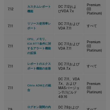
Premium
DC 7.12およ
カスタムレポート
(旧
7.12
びVDA 7.x
機能
Platinum)
リソース使用率レ
DC 7.11および
すべて
7.11
VDA 7.11
ポート
CPU、メモリ、
Premium
ICA RTT条件に対
DC 7.11および
(旧
7.11
VDA 7.11
するアラート機能
Platinum)
の拡張
レポートのエクス
DC 7.11および
すべて
7.11
VDA 7.x
ポート機能の改善
DC 7.11、VDA
7.x、および
Premium
Citrix ADMとの統
(旧
7.11
MASバージョ
合
Platinum)
ン11.1ビルド
49.16
ログオン期間の内
DC 7.9および
すべて
7.9