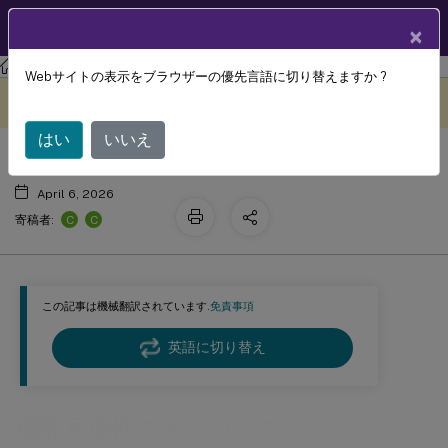
製品ドキュメン
JA
×
ト
Citrix Virtual Apps and Desktops
7 2511
Director
Webサイトの表示をブラウザーの優先言語に切り替えますか ?
機能互換性マトリックス
このコンテンツは動的に機械
フィードバックを提供する
翻訳されています。
はい
いいえ
April 6, 2026
C
C
寄稿者:
この記事は機械翻訳されています.
免責事項
英語に切り替え
機能互換性マトリックス