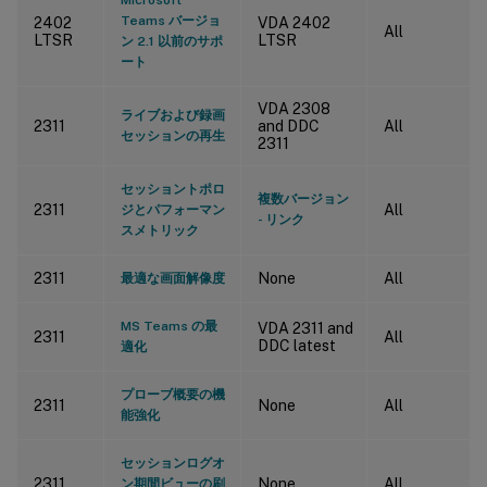
Teams バージョ
2402
VDA 2402
All
LTSR
LTSR
ン 2.1 以前のサポ
ート
VDA 2308
ライブおよび録画
2311
and DDC
All
セッションの再生
2311
セッショントポロ
複数バージョン
2311
All
ジとパフォーマン
- リンク
スメトリック
2311
None
All
最適な画面解像度
MS Teams の最
VDA 2311 and
2311
All
DDC latest
適化
プローブ概要の機
2311
None
All
能強化
セッションログオ
2311
None
All
ン期間ビューの刷