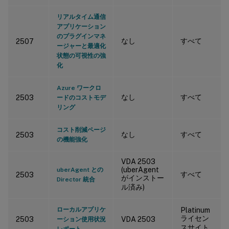
リアルタイム通信
アプリケーション
のプラグインマネ
なし
すべて
2507
ージャーと最適化
状態の可視性の強
化
Azure ワークロ
なし
すべて
2503
ードのコストモデ
リング
コスト削減ページ
なし
すべて
2503
の機能強化
VDA 2503
(uberAgent
uberAgent との
すべて
2503
がインストー
Director 統合
ル済み)
ローカルアプリケ
Platinum
ライセン
2503
VDA 2503
ーション使用状況
スサイト
レポート