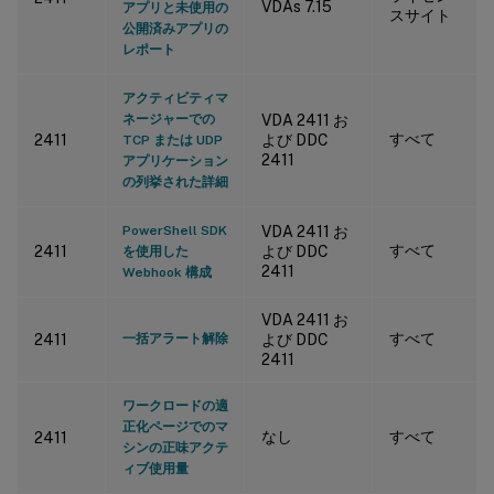
VDAs 7.15
アプリと未使用の
スサイト
公開済みアプリの
レポート
アクティビティマ
ネージャーでの
VDA 2411 お
すべて
2411
よび DDC
TCP または UDP
2411
アプリケーション
の列挙された詳細
PowerShell SDK
VDA 2411 お
すべて
2411
よび DDC
を使用した
2411
Webhook 構成
VDA 2411 お
すべて
2411
一括アラート解除
よび DDC
2411
ワークロードの適
正化ページでのマ
なし
すべて
2411
シンの正味アクテ
ィブ使用量