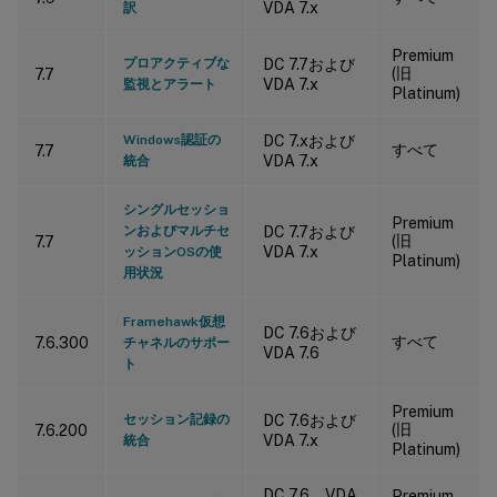
VDA 7.x
訳
Premium
プロアクティブな
DC 7.7および
(旧
7.7
VDA 7.x
監視とアラート
Platinum)
Windows認証の
DC 7.xおよび
すべて
7.7
VDA 7.x
統合
シングルセッショ
Premium
ンおよびマルチセ
DC 7.7および
(旧
7.7
VDA 7.x
ッションOSの使
Platinum)
用状況
Framehawk仮想
DC 7.6および
すべて
7.6.300
チャネルのサポー
VDA 7.6
ト
Premium
セッション記録の
DC 7.6および
(旧
7.6.200
VDA 7.x
統合
Platinum)
DC 7.6、VDA
Premium