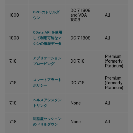
DC 7 1808
GPO のドリルダ
1808
and VDA
All
ウン
1808
OData API を使用
1808
DC 7 1808
All
して利用可能なマ
シンの履歴データ
Premium
アプリケーション
7.18
DC 7.18
(formerly
プロービング
Platinum)
Premium
スマートアラート
7.18
DC 7.18
(formerly
ポリシー
Platinum)
ヘルスアシスタン
7.18
None
All
トリンク
対話型セッション
7.18
None
All
のドリルダウン