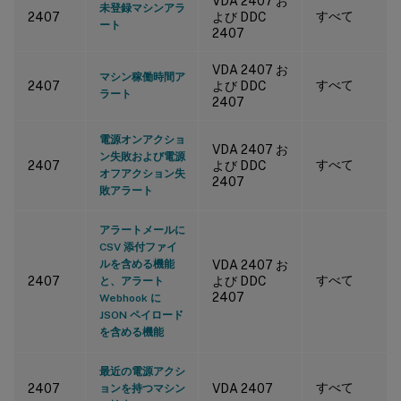
VDA 2407 お
未登録マシンアラ
すべて
2407
よび DDC
ート
2407
VDA 2407 お
マシン稼働時間ア
すべて
2407
よび DDC
ラート
2407
電源オンアクショ
VDA 2407 お
ン失敗および電源
すべて
2407
よび DDC
オフアクション失
2407
敗アラート
アラートメールに
CSV 添付ファイ
ルを含める機能
VDA 2407 お
すべて
2407
よび DDC
と、アラート
2407
Webhook に
JSON ペイロード
を含める機能
最近の電源アクシ
すべて
2407
VDA 2407
ョンを持つマシン