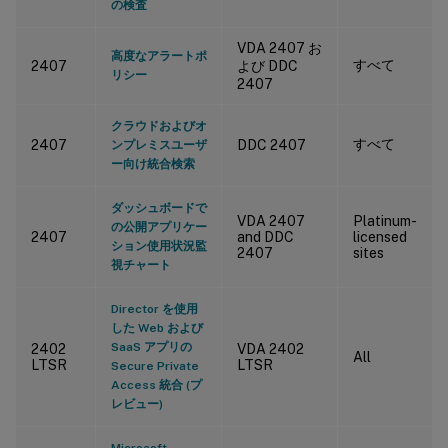
の検査
VDA 2407 お
高度なアラートポ
すべて
2407
よび DDC
リシー
2407
クラウドおよびオ
すべて
2407
DDC 2407
ンプレミスユーザ
ー向け統合検索
ダッシュボードで
VDA 2407
Platinum-
の公開アプリケー
2407
and DDC
licensed
ション使用状況監
2407
sites
視チャート
Director を使用
した Web および
SaaS アプリの
2402
VDA 2402
All
LTSR
LTSR
Secure Private
Access 統合 (プ
レビュー)
Microsoft