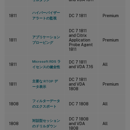
ハイパーバイザー
1811
DC 7 1811
Premium
アラートの監視
DC 7 1811
and Citrix
アプリケーション
1811
Application
Premium
プロービング
Probe Agent
1811
Microsoft RDS ラ
DC 7 1811
1811
All
and VDA 7.16
イセンスの健全性
DC 7 1811
主要な RTOP デ
1811
and VDA
Premium
ータ表示
1808
フィルターデータ
1808
DC 7 1808
All
のエクスポート
DC 7 1808
対話型セッション
1808
and VDA
All
のドリルダウン
1808