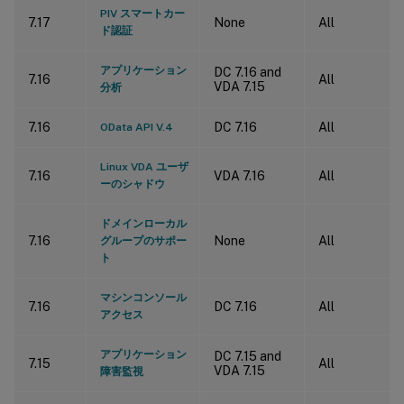
PIV スマートカー
7.17
None
All
ド認証
アプリケーション
DC 7.16 and
7.16
All
VDA 7.15
分析
7.16
DC 7.16
All
OData API V.4
Linux VDA ユーザ
7.16
VDA 7.16
All
ーのシャドウ
ドメインローカル
7.16
None
All
グループのサポー
ト
マシンコンソール
7.16
DC 7.16
All
アクセス
アプリケーション
DC 7.15 and
7.15
All
VDA 7.15
障害監視