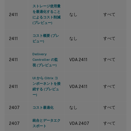
ストレージ使用量
を最適化すること
なし
すべて
2411
によるコスト削減
(プレビュー)
コスト概要 (プレ
なし
すべて
2411
ビュー)
Delivery
すべて
2411
VDA 2411
Controller の監
視 (プレビュー)
UI から Citrix コ
ンポーネントを接
すべて
2411
VDA 2411
続する (プレビュ
ー)
なし
すべて
2407
コスト最適化
統合とデータエク
すべて
2407
VDA 2407
スポート