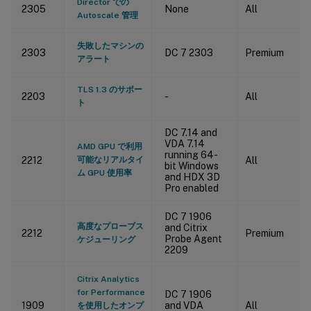
Director での
2305
None
All
Autoscale 管理
失敗したマシンの
2303
DC 7 2303
Premium
アラート
TLS 1.3 のサポー
2203
-
All
ト
DC 7.14 and
VDA 7.14
AMD GPU で利用
running 64-
2212
可能なリアルタイ
All
bit Windows
ム GPU 使用率
and HDX 3D
Pro enabled
DC 7 1906
高度なプローブス
and Citrix
2212
Premium
Probe Agent
ケジューリング
2209
Citrix Analytics
for Performance
DC 7 1906
1909
and VDA
All
を使用したオンプ