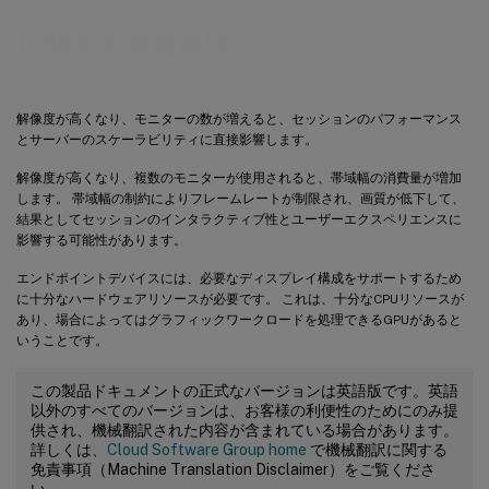
に関する考慮事項
解像度が高くなり、モニターの数が増えると、セッションのパフォーマンス
とサーバーのスケーラビリティに直接影響します。
解像度が高くなり、複数のモニターが使用されると、帯域幅の消費量が増加
します。 帯域幅の制約によりフレームレートが制限され、画質が低下して、
結果としてセッションのインタラクティブ性とユーザーエクスペリエンスに
影響する可能性があります。
エンドポイントデバイスには、必要なディスプレイ構成をサポートするため
に十分なハードウェアリソースが必要です。 これは、十分なCPUリソースが
あり、場合によってはグラフィックワークロードを処理できるGPUがあると
いうことです。
この製品ドキュメントの正式なバージョンは英語版です。英語
以外のすべてのバージョンは、お客様の利便性のためにのみ提
供され、機械翻訳された内容が含まれている場合があります。
詳しくは、
Cloud Software Group home
で機械翻訳に関する
免責事項（Machine Translation Disclaimer）をご覧くださ
い。