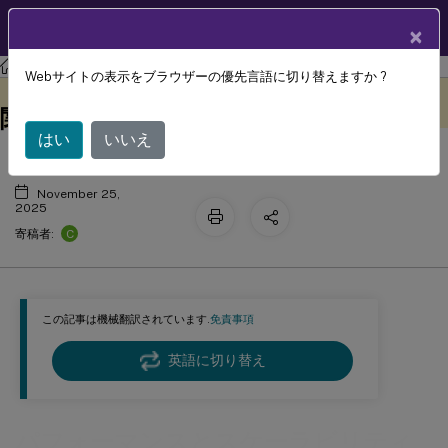
製品ドキュメン
JA
×
ト
Citrix Virtual Apps and Desktops
7 2511
Thinwire
Webサイトの表示をブラウザーの優先言語に切り替えますか ?
パフォーマンスとスケーラビリティに
このコンテンツは動的に機械
フィードバックを提供する
翻訳されています。
関する考慮事項
はい
いいえ
November 25,
2025
C
寄稿者:
この記事は機械翻訳されています.
免責事項
英語に切り替え
パフォーマンスとスケーラビリティ