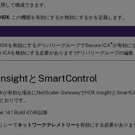
使用して構成できます。
 HDX
: この機能を有効にするか無効にするかを定義します。
®
e HDXを有効にするデリバリーグループでSecure ICA
が有効に
ure ICAを無効にする必要があります (デリバリーグループの編集 
InsightとSmartControl
HDXが有効な場合にNetScaler GatewayでHDX InsightとSmar
とおりです。
er 14.1 Build 47.46以降
xポリシーで
ネットワークテレメトリー
を有効にする必要がありま