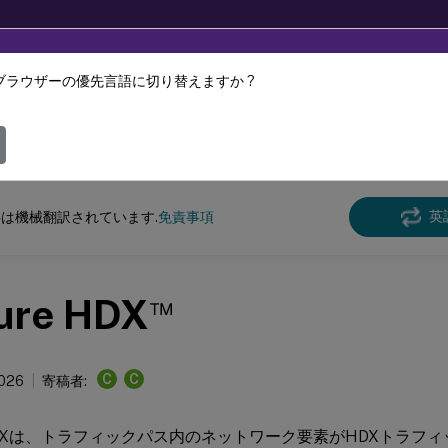
ブラウザーの優先言語に切り替えますか ?
ツは動的に機械翻訳されています。
フィ
Virtual Apps and Desktops
7 2511
英
は機械翻訳されています.
免責事項
™
ure HDX
C
C
2026
寄稿者:
e HDXは、トラフィックパス内のネットワーク要素がHDXトラフ