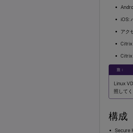
And
iOS
アク
Citri
Citri
注：
Linux
照してく
構成
Secu