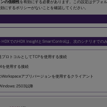
ョンの信頼性
を有効にする必要があります。この設定はデフォ
無効にするポリシーがないことを確認してください。
re HDXでのHDX InsightとSmartControlは、次のシナリ
送プロトコルとしてTCPを使用する接続
Pv4を使用する接続
のWorkspaceアプリバージョンを使用するクライアント
Windows: 2503以降