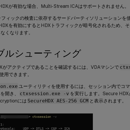
e HDXが有効な場合、Multi-Stream ICAはサポートされません。
トラフィックの検査に依存するサードパーティソリューションを
re HDXを有効にするとHDXトラフィックが暗号化されるため
しなくなります。
ブルシューティング
 HDXがアクティブであることを確認するには、VDAマシンで
ctx
使用できます。
ion.exe
ユーティリティを使用するには、セッション内でコ
ellを開き、
ctxsession.exe -v
を実行します。Secure H
cryptionには
SecureHDX AES-256 GCM
と表示されます。