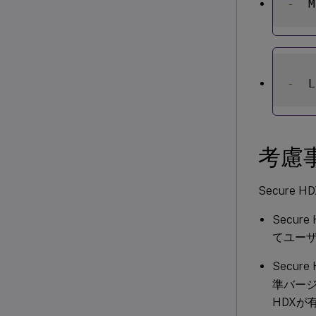
-
  M
-
  L
考慮
Secur
Secu
てユー
Secur
準バージ
HDX