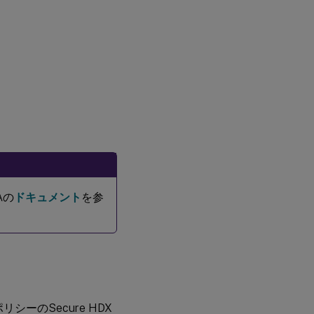
Aの
ドキュメント
を参
シーのSecure HDX