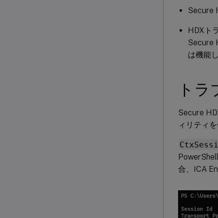
Secur
HDX
Secu
は機能
トラ
Secure
ィリティを
CtxSess
PowerSh
合、ICA En