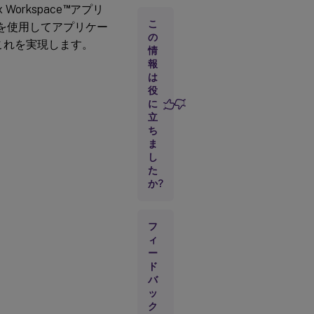
™
orkspace
アプリ
こ
号化を使用してアプリケー
HDX Insight
の
、これを実現します。
と
情
SmartControl
報
は
役
考
に
慮
立
事
ち
項
ま
し
た
ト
か?
ラ
ブ
ル
シ
フ
ュ
ィ
ー
ー
テ
ド
ィ
ン
バ
グ
ッ
ク