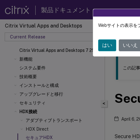
製品ドキュメント
Citrix Virtual Apps and Desktops
Webサイトの表示を
このコンテン
Current Release
Citrix 
はい
いいえ
Citrix Virtual Apps
and Desktops 7 2511
新機能
この記事
システム要件
技術概要
インストールと構成
Sec
アップグレードと移行
セキュリティ
<
HDX接続
April 6, 
アダプティブトランスポート
HDX Direct
Secur
セキュアHDX