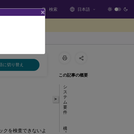
検索
日本語
×
ードバックを提供する
語に切り替え
この記事の概要
シ
ス
テ
>
ム
要
件
構
ィックを検査できないよ
成