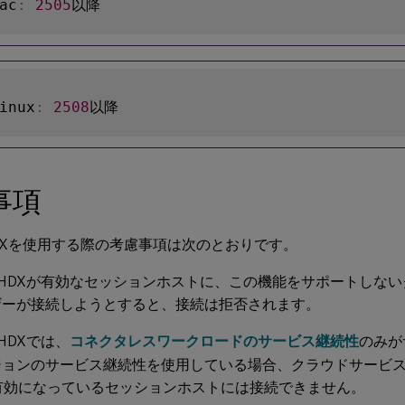
ac
:
2505
inux
:
2508
事項
e HDXを使用する際の考慮事項は次のとおりです。
re HDXが有効なセッションホストに、この機能をサポートしな
ザーが接続しようとすると、接続は拒否されます。
e HDXでは、
コネクタレスワークロードのサービス継続性
のみが
ョンのサービス継続性を使用している場合、クラウドサービスの停
が有効になっているセッションホストには接続できません。