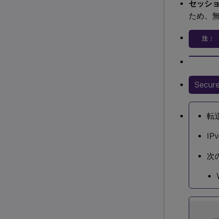
セッシ
ため、
注：
Secu
転
I
次