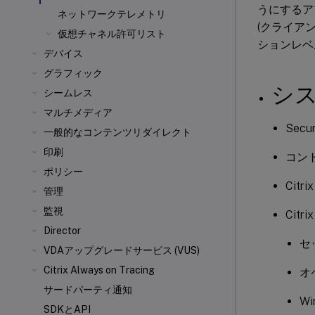
うにするアプ
ネットワークテレメトリ
(クライアン
仮想チャネル許可リスト
ションレベ
デバイス
グラフィック
シ
シームレス
マルチメディア
Sec
一般的なコンテンツリダイレクト
印刷
コン
ポリシー
Citri
管理
監視
Citri
Director
セ
VDAアップグレードサービス (VUS)
Citrix Always on Tracing
オ
サードパーティ通知
Wi
SDKとAPI