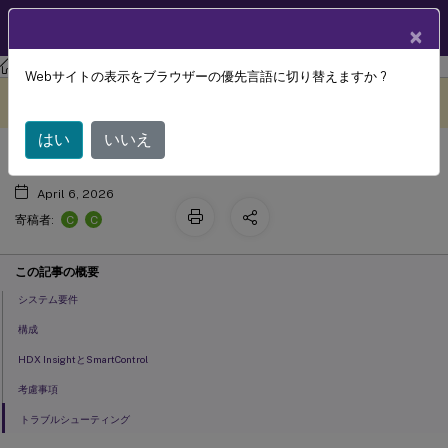
製品ドキュメン
JA
×
ト
Citrix Virtual Apps and Desktops
7 2511
Webサイトの表示をブラウザーの優先言語に切り替えますか ?
™
Secure HDX
このコンテンツは動的に機械
フィードバックを提供する
翻訳されています。
はい
いいえ
April 6, 2026
C
C
寄稿者:
この記事の概要
システム要件
構成
HDX InsightとSmartControl
考慮事項
トラブルシューティング