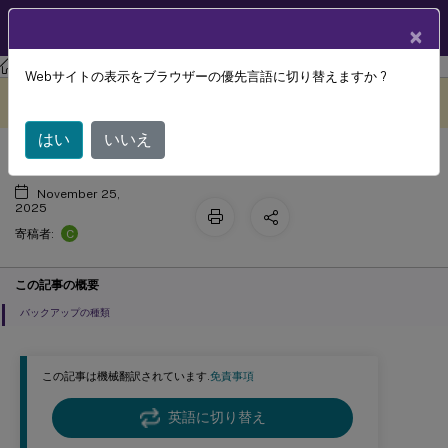
製品ドキュメン
JA
×
ト
Citrix Virtual Apps and Desktops
7 2511
Webサイトの表示をブラウザーの優先言語に切り替えますか ?
バックアップと復元の構成
このコンテンツは動的に機械
フィードバックを提供する
翻訳されています。
はい
いいえ
November 25,
2025
C
寄稿者:
この記事の概要
バックアップの種類
この記事は機械翻訳されています.
免責事項
英語に切り替え