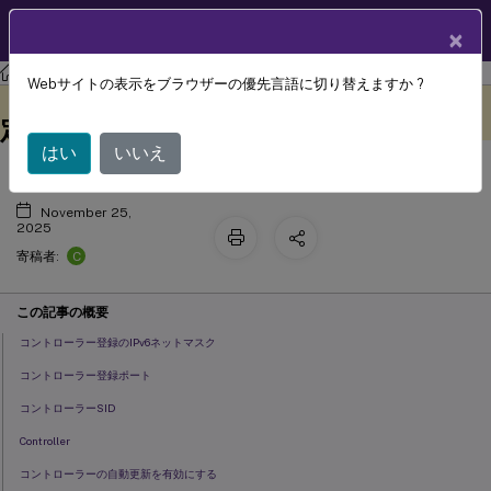
製品ドキュメン
JA
×
ト
Citrix Virtual Apps and Desktops
7 2511
リファレンス
Webサイトの表示をブラウザーの優先言語に切り替えますか ?
Virtual Delivery Agentのポリシー設
このコンテンツは動的に機械
フィードバックを提供する
翻訳されています。
定
はい
いいえ
November 25,
2025
C
寄稿者:
この記事の概要
コントローラー登録のIPv6ネットマスク
コントローラー登録ポート
コントローラーSID
Controller
コントローラーの自動更新を有効にする