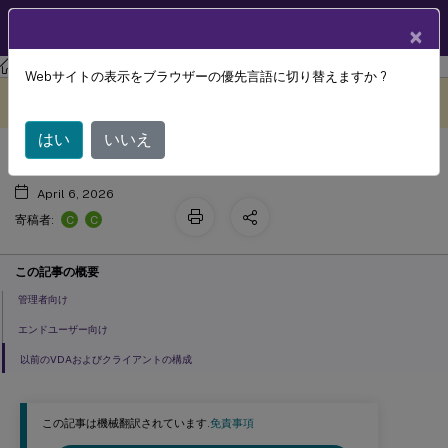
製品ドキュメン
JA
×
ト
Citrix Virtual Apps and Desktops
7 2511
Webサイトの表示をブラウザーの優先言語に切り替えますか ?
有効化の方法
このコンテンツは動的に機械
フィードバックを提供する
翻訳されています。
はい
いいえ
April 6, 2026
C
C
寄稿者:
この記事の概要
管理者向け
エンドユーザー向け
以前のVDAおよびクライアントの構成
この記事は機械翻訳されています.
免責事項