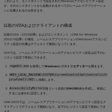
これにより、エンドポイントで設定されたWindowsアクセシビリティ設定
が、そのエンドポイントから起動されるすべてのシームレスアプリケーショ
ンに伝播されるのを防ぎます。
以前のVDAおよびクライアントの構成
以前のVDA（2503以降）およびエンドポイント（CWA for Windows
2503.10以降）の場合、シームレスアプリケーションのWindowsアクセシビ
リティ設定の伝播はデフォルトで無効になっています。
VDAでは、シームレスアプリケーションのアクセシビリティ設定は以下のレ
ジストリ設定で有効にできます。
regedit.exe
を使用して
Windowsレジストリエディター
を開きます。
HKEY_LOCAL_MACHINE\SYSTEM\CurrentControlSet\Control\Citr
ix\wfshell\TWI\
に移動します。
AccessibilityMirroring
という名前の
DWORD
値を作成し、有効に
するには値を
1
に設定します。
CWA 2503では、シームレスアプリケーションのアクセシビリティ設定もク
ライアントでデフォルトで無効になり、以下のレジストリ設定で有効にでき
ます。