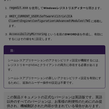
regedit.exe
を使用して
Windowsレジストリエディター
を開きます。
HKEY_CURRENT_USER\Software\Citrix\ICA
Client\Engine\Configuration\Advanced\Modules\TWI
に移動し
ます。
AccessibilityMirroring
という名前の
DWORD
値を作成し、有効に
するにはその値を
1
に設定します。
注:
シームレスアプリケーションのアクセシビリティ設定が機能するには、
レジストリキーがVDAとクライアントの両方に存在する必要がありま
す。
シームレスアプリケーションの新しいアクセシビリティ設定を有効にす
るために、追加のユーザー操作や設定は不要です。
この製品ドキュメントの正式なバージョンは英語版です。英語
以外のすべてのバージョンは、お客様の利便性のためにのみ提
供され、機械翻訳された内容が含まれている場合があります。