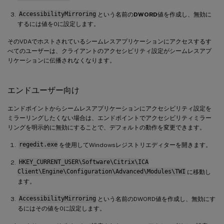
AccessibilityMirroring
という名前の
DWORD
値を作成し、無効に
するには値を0に設定します。
そのVDAでホストされているシームレスアプリケーションにアクセスするす
べてのユーザーは、クライアントのアクセシビリティ設定がシームレスアプ
リケーションに伝播されなくなります。
エンドユーザー向け
エンドポイントからシームレスアプリケーションにアクセシビリティ設定を
ミラーリングしたくない場合は、エンドポイントでアクセシビリティミラー
リングを明示的に無効にすることで、デフォルトの動作を変更できます。
regedit.exe
を使用してWindowsレジストリエディターを開きます。
HKEY_CURRENT_USER\Software\Citrix\ICA
Client\Engine\Configuration\Advanced\Modules\TWI
に移動し
ます。
AccessibilityMirroring
という名前のDWORD値を作成し、無効にす
るにはその値を0に設定します。