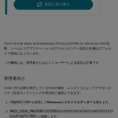
英語に切り替え
有効化の方法
Citrix Virtual Apps and Desktops 2511およびCWA for Windows 2511以
降、シームレスアプリケーションのアクセシビリティ設定の伝播はデフォル
トで有効になっています。
この機能には、管理者またはエンドユーザーによる設定は不要です。
管理者向け
CVAD 2511以降を実行しているVDAの場合、レジストリによってアクセシビ
リティ設定のミラーリングを明示的に無効にできます。
regedit.exe
を使用して
Windowsレジストリエディター
を開きます。
HKEY_LOCAL_MACHINE\SYSTEM\CurrentControlSet\Control\Citr
ix\wfshell\TWI\
に移動します。