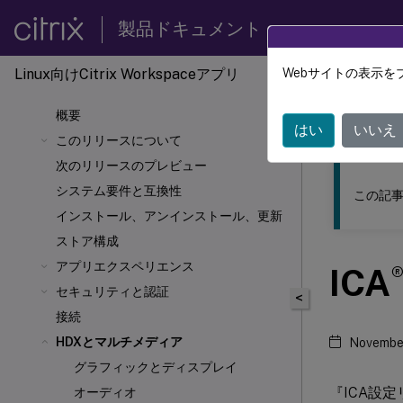
製品ドキュメント
Linux向けCitrix Workspace
アプリ
Webサイトの表示を
このコンテン
概要
Linux向
はい
いいえ
このリリースについて
次のリリースのプレビュー
システム要件と互換性
この記事
インストール、アンインストール、更新
ストア構成
アプリエクスペリエンス
ICA
セキュリティと認証
<
接続
HDX
とマルチメディア
November
グラフィックとディスプレイ
『ICA設
オーディオ