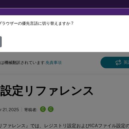
ブラウザーの優先言語に切り替えますか ?
ツは動的に機械翻訳されています。
フィ
けCitrix Workspace
アプリ
英
は機械翻訳されています.
免責事項
®
設定リファレンス
C
C
 21, 2025
寄稿者:
定リファレンス』では、レジストリ設定およびICAファイル設定