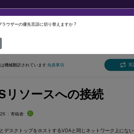
ブラウザーの優先言語に切り替えますか ?
ツは動的に機械翻訳されています。
フィ
 Workspace
英
は機械翻訳されています.
免責事項
aSリソースへの接続
C
026
寄稿者:
とデスクトップをホストするVDAと同じネットワーク上にないデバ