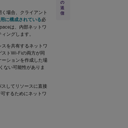
の
が
有
送
開く場合、クライアント
効
信
な
LS用に構成されている
必
場
spaceは、内部ネットワ
合
の
ティングします。
接
続
レスを共有するネットワ
オ
プ
トWi-Fiの両方が同
シ
ケーションを作成した場
ョ
ン
しくない可能性がありま
ト
パスしてリソースに直接
ラ
ブ
を許可するためにネットワ
ル
シ
ュ
ー
テ
ィ
ン