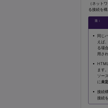
（ネットワ
る接続を構
注：
同じ
えば、
る場
用さ
HTM
ます。
ソース
に
未
接続
接続