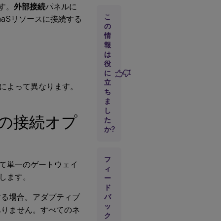
ます。
外部接続
パネルに
が
無
こ
aSリソースに接続する
効
の
な
情
場
報
合
は
の
役
接
に
続
オ
立
によって異なります。
プ
ち
シ
ま
ョ
し
ン
の接続オプ
た
か?
ア
ダ
プ
フ
て単一のゲートウェイ
テ
ィ
ィ
します。
ー
ブ
ド
ア
する場合。アダプティブ
バ
ク
ッ
セ
ありません。すべてのネ
ク
ス