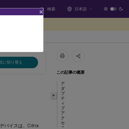
検索
日本語
×
ードバックを提供する
語に切り替え
この記事の概要
ア
ダ
プ
>
テ
ィ
ブ
ア
ク
セ
イスは、Citrix
ス