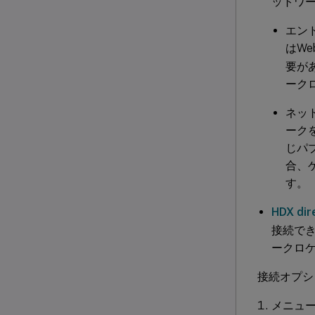
ットワ
エン
はWe
要があ
ーク
ネッ
ーク
じパ
合、
す。
HDX dir
接続でき
ークロ
接続オプシ
メニュ