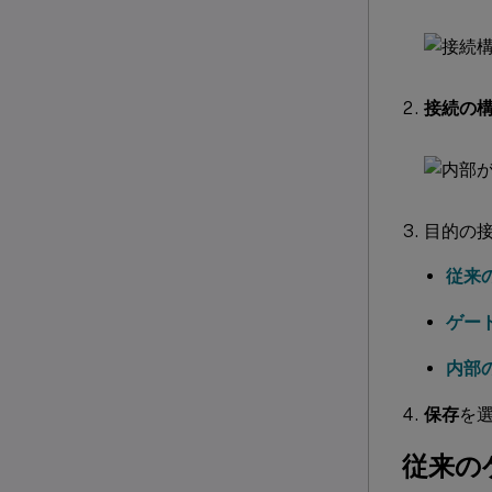
接続の
目的の
従来
ゲー
内部
保存
を
従来の