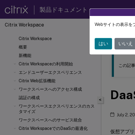
製品ドキュメント
Citrix Workspace
Webサイトの表示を
このコンテン
Citrix Workspace
Citrix
はい
いいえ
概要
新機能
Citrix Workspaceの利用開始
この記事
エンドユーザーエクスペリエンス
Citrix
Web拡張機能
ワークスペースへのアクセス構成
Da
認証の構成
<
ワークスペースエクスペリエンスのカス
タマイズ
July 2, 2
ワークスペースへのサービス統合
Citrix WorkspaceでのDaaSの最適化
仮想アプリ