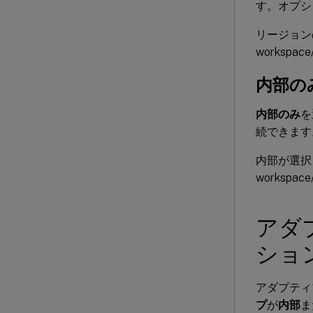
す。オプショ
リージョンの
workspace/
内部の
内部のみ
を
続できます
内部が選択さ
workspace/
アダ
ショ
アダプティ
プ
が
内部
ま