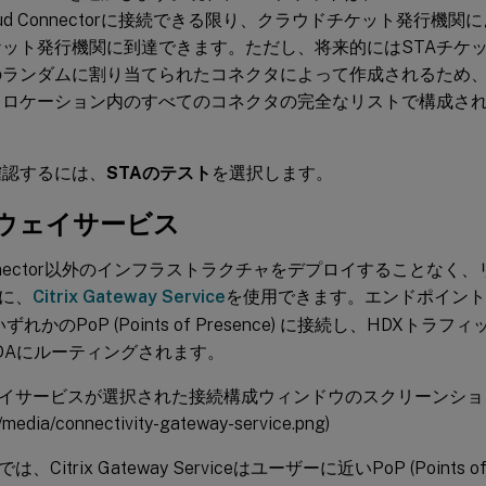
oud Connectorに接続できる限り、クラウドチケット発行機
ケット発行機関に到達できます。ただし、将来的にはSTAチケ
ランダムに割り当てられたコネクタによって作成されるため、NetSc
スロケーション内のすべてのコネクタの完全なリストで構成さ
確認するには、
STAのテスト
を選択します。
ウェイサービス
Connector以外のインフラストラクチャをデプロイすることな
に、
Citrix Gateway Service
を使用できます。エンドポイントはCit
のいずれかのPoP (Points of Presence) に接続し、HDX
DAにルーティングされます。
サービスが選択された接続構成ウィンドウのスクリーンショット(/ja-
media/connectivity-gateway-service.png)
Citrix Gateway Serviceはユーザーに近いPoP (Points of