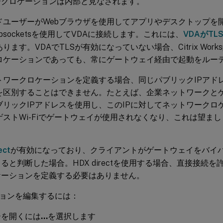
ークロケーションは内部と見なされます。
ドユーザーがWebブラウザを使用してアプリやデスクトップを
bsocketsを使用してVDAに接続します。これには、
VDAがT
ります。VDAでTLSが有効になっていない場合、Citrix Work
ロケーションであっても、常にゲートウェイ経由で起動をルー
トワークロケーションを定義する場合、同じパブリックIPアド
を区別することはできません。たとえば、企業ネットワークとゲス
ブリックIPアドレスを使用し、このIPに対してネットワークロ
ゲストWi-Fiでゲートウェイが使用されなくなり、これは望ま
ect
が有効になっており、クライアントがゲートウェイをバイ
ると判断した場合。HDX directを使用する場合、直接接続
ケーションを定義する必要はありません。
ョンを編集するには：
ーを開くには
…
を選択します