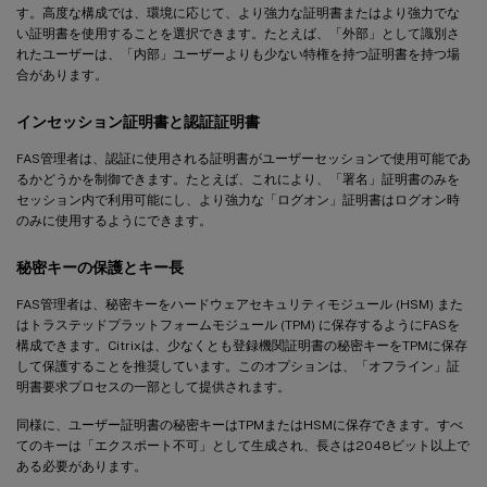
す。高度な構成では、環境に応じて、より強力な証明書またはより強力でな
い証明書を使用することを選択できます。たとえば、「外部」として識別さ
れたユーザーは、「内部」ユーザーよりも少ない特権を持つ証明書を持つ場
合があります。
インセッション証明書と認証証明書
FAS管理者は、認証に使用される証明書がユーザーセッションで使用可能であ
るかどうかを制御できます。たとえば、これにより、「署名」証明書のみを
セッション内で利用可能にし、より強力な「ログオン」証明書はログオン時
のみに使用するようにできます。
秘密キーの保護とキー長
FAS管理者は、秘密キーをハードウェアセキュリティモジュール (HSM) また
はトラステッドプラットフォームモジュール (TPM) に保存するようにFASを
構成できます。Citrixは、少なくとも登録機関証明書の秘密キーをTPMに保存
して保護することを推奨しています。このオプションは、「オフライン」証
明書要求プロセスの一部として提供されます。
同様に、ユーザー証明書の秘密キーはTPMまたはHSMに保存できます。すべ
てのキーは「エクスポート不可」として生成され、長さは2048ビット以上で
ある必要があります。