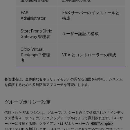
証明機関管理者
証明機関の構成
FAS
FAS サーバーのインストールと
Administrator
構成
StoreFront/Citrix
ユーザー認証の構成
Gateway 管理者
Citrix Virtual
™
Desktops
管理
VDA とコントローラーの構成
者
各管理者は、全体的なセキュリティモデルの異なる側面を制御し、システム
を保護するための多層防御アプローチを可能にします。
グループポリシー設定
信頼された FAS マシンは、グループポリシーを通じて構成された「インデッ
クス番号 -> FQDN」のルックアップテーブルによって識別されます。FAS サ
ーバーに接続する際、クライアントは FAS サーバーの
HOST\<fqdn>
Kerberos ID を検証します。FAS サーバーにアクセスするすべてのサーバー