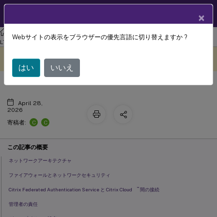
製品ドキュメン
JA
×
ト
フェデレーション認証サービス
フェデレーション認証サービス 1912
Webサイトの表示をブラウザーの優先言語に切り替えますか ?
セキュリティとネットワーク構成
LTSR
このコンテンツは動的に機械
フィードバックを提供する
翻訳されています。
はい
いいえ
April 28,
2026
C
C
寄稿者:
この記事の概要
ネットワークアーキテクチャ
ファイアウォールとネットワークセキュリティ
™
Citrix Federated Authentication Service と Citrix Cloud
間の接続
管理者の責任