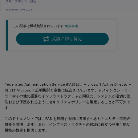
グループポリシー設定
証明書テンプレート
証明機関の管理
この記事は機械翻訳されています.
免責事項
FAS管理
Citrix Virtual Apps、Citrix Virtual Desktops、およびVDA管理者
英語に切り替え
一般的なWindowsサーバーセキュリティ
関連情報
セキュリティとネットワーク構成
Federated Authentication Service (FAS) は、Microsoft Active Directory
および Microsoft 証明機関と密接に統合されています。ドメインコントロー
ラーやその他の重要なインフラストラクチャと同様に、システムが適切に管
理および保護されるようにセキュリティポリシーを策定することが不可欠で
す。
このドキュメントでは、FAS を展開する際に考慮すべきセキュリティ問題の
概要を説明します。また、インフラストラクチャの保護に役立つ利用可能な
機能の概要も提供します。