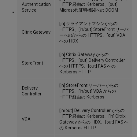
Authentication
HTTP 経由の Kerberos、[out]
Service
Microsoft 証明機関への DCOM
[in] クライアントマシンからの
HTTPS、[in/out] StoreFront サーバ
Citrix Gateway
ーへの/からの HTTPS、[out] VDA
への HDX
[in] Citrix Gateway からの
HTTPS、[out] Delivery Controller
StoreFront
への HTTPS、[out] FAS への
Kerberos HTTP
[in] StoreFront サーバーからの
Delivery
HTTPS、[in/out] VDA からの
Controller
HTTP 経由の Kerberos
[in/out] Delivery Controller からの
HTTP 経由の Kerberos、[in] Citrix
VDA
Gateway からの HDX、[out] FAS へ
の Kerberos HTTP