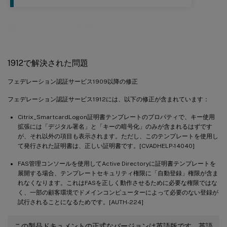
解決された問題
1912で解決された問題
フェデレーション認証サービス1909以降の修正
フェデレーション認証サービス1912には、以下の修正が含まれています：
Citrix_SmartcardLogon証明書テンプレートのプロパティで、キー使用
拡張には「デジタル署名」と「キーの暗号化」のみが含まれるはずです
が、それ以外の項目も表示されます。ただし、このテンプレートを使用し
て発行された証明書は、正しい証明書です。[CVADHELP-14040]
FAS管理コンソールを使用してActive Directoryに証明書テンプレートを
展開する場合、テンプレートセキュリティ権限に「自動登録」権限が含ま
れなくなります。これはFASを正しく動作させるために必要な権限ではな
く、一部の顧客環境でドメインコンピューターによって必要のない登録が
試行されることになるためです。[AUTH-224]
この製品ドキュメントの正式なバージョンは英語版です。英語