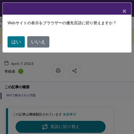
製品ドキュメン
JA
×
ト
フェデレーション認証サービス
フェデレーション認証サービス 1912
Webサイトの表示をブラウザーの優先言語に切り替えますか ?
解決された問題
LTSR
このコンテンツは動的に機械
フィードバックを提供する
翻訳されています。
はい
いいえ
April 7, 2023
C
寄稿者:
この記事の概要
1912で解決された問題
この記事は機械翻訳されています.
免責事項
英語に切り替え