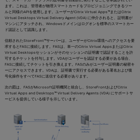
ます。これは、管理者が物理スマートカードをプロビジョニングできるツー
™
ルと同様のAPIを使用します。ユーザーがCitrix Virtual Apps
またはCitrix
Virtual Desktops Virtual Delivery Agent (VDA) に仲介されると、証明書が
マシンにアタッチされ、Windowsドメインはログオンを標準のスマートカー
ド認証として認識します。
™
信頼されたStoreFront
サーバーは、ユーザーがCitrix環境へのアクセスを要
求するとFASに接続します。FASは、単一のCitrix Virtual AppsまたはCitrix
Virtual Desktopsセッションがそのセッションの証明書で認証することを許
可するチケットを付与します。VDAがユーザーを認証する必要がある場合、
FASに接続してチケットを引き換えます。FASのみがユーザー証明書の秘密キ
ーにアクセスできます。VDAは、証明書で実行する必要がある署名および復
号化操作をすべてFASに送信する必要があります。
次の図は、FASがMicrosoft証明機関と統合し、StoreFrontおよびCitrix
™
Virtual Apps and Desktops
Virtual Delivery Agents (VDA) にサポートサ
ービスを提供している様子を示しています。