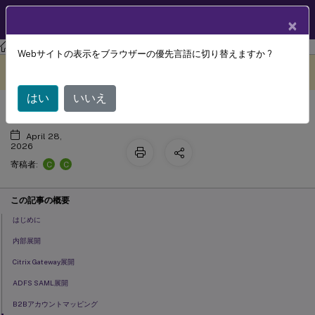
製品ドキュメン
JA
×
ト
フェデレーション認証サービス
フェデレーション認証サービス
Webサイトの表示をブラウザーの優先言語に切り替えますか ?
展開アーキテクチャ
このコンテンツは動的に機械
フィードバックを提供する
翻訳されています。
はい
いいえ
April 28,
2026
C
C
寄稿者:
この記事の概要
はじめに
内部展開
Citrix Gateway展開
ADFS SAML展開
B2Bアカウントマッピング